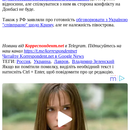
відносини, але спілкуватися з ним як сторона конфлікту на
Донбасі не буде.
Також у РФ заявляли про готовність
обговорювати з Україною
"співпрацю" щодо Криму
, але не належність півострова.
Новини від
Корреспондент.net
в Telegram. Підписуйтесь на
наш канал
https://t.me/korrespondentnet
Читайте Korrespondent.net в Google News
ТЕГИ:
Россия
,
Украина
,
Лавров
,
Владимир Зеленский
Якщо ви помітили помилку, виділіть необхідний текст і
натисніть Ctrl + Enter, щоб повідомити про це редакцію.