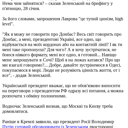
Нема чим зайнятися? – сказав Зеленський на брифінгу у
п'ятницю, 28 січня.
За його словами, запрошення Лаврова "це тупий цинізм, high
level".
"Як я можу не говорити про Донбас? Весь світ говорить про
Донбас, а мені, президентові Україні, все одно, що
відбувається на моїх кордонах або на контактній лінії? І як ти
мені таке пропонуєш? Для чого? А я хочу зустрічатися, не
боюся ніякого формату, мені все одно, я готовий... Навіщо
мене запрошувати в Сочі? Щоб я на лижах катався? Про що
ми взагалі говоримо?... Добре, давайте зустрінемося в Одесі,
покупаємося в морі. Люди не розуміють цінність життя, от і
все", - додав Зеленський.
Український президент вважає, що не обов'язково виносити
на переговори з президентом РФ одразу всі питання, а можна
розпочати з обміну полоненими.
Водночас Зеленський визнав, що Москві та Києву треба
домовлятися.
Раніше в Кремлі заявили, що президент Росії Володимир
Путін готовий обговорювати із Зеленським
двосторонні