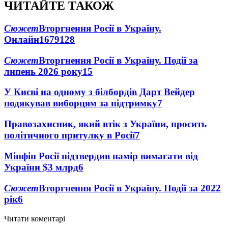
ЧИТАЙТЕ ТАКОЖ
Сюжет
Вторгнення Росії в Україну.
Онлайн
1679
128
Сюжет
Вторгнення Росії в Україну. Події за
липень 2026 року
15
У Києві на одному з білбордів Дарт Вейдер
подякував виборцям за підтримку
7
Правозахисник, який втік з України, просить
політичного притулку в Росії
7
Мінфін Росії підтвердив намір вимагати від
України $3 млрд
6
Сюжет
Вторгнення Росії в Україну. Події за 2022
рік
6
Читати коментарі