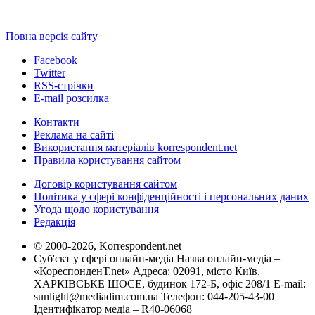
Повна версія сайту
Facebook
Twitter
RSS-стрічки
E-mail розсилка
Контакти
Реклама на сайті
Використання матеріалів korrespondent.net
Правила користування сайтом
Договір користування сайтом
Політика у сфері конфіденційності і персональних даних
Угода щодо користування
Редакція
© 2000-2026, Korrespondent.net
Суб'єкт у сфері онлайн-медіа Назва онлайн-медіа –
«КореспонденТ.net» Адреса: 02091, місто Київ,
ХАРКІВСЬКЕ ШОСЕ, будинок 172-Б, офіс 208/1 E-mail:
sunlight@mediadim.com.ua
Телефон: 044-205-43-00
Ідентифікатор медіа – R40-06068