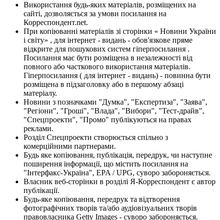
Використання будь-яких матеріалів, розміщених на
сайті, дозволяється за умови посилання на
Корреспондент.net.
При копіюванні матеріалів зі сторінки « Новини України
і світу» , для інтернет - видань - обов'язкове пряме
відкрите для пошукових систем гіперпосилання .
Посилання має бути розміщена в незалежності від
повного або часткового використання матеріалів.
Гіперпосилання ( для інтернет - видань) - повинна бути
розміщена в підзаголовку або в першому абзаці
матеріалу.
Новини з позначками "Думка", "Експертиза", "Заява",
"Регіони", "Гроші", "Влада", "Вибори", "Тест-драйв",
"Спецпроекти", "Промо" публікуються на правах
реклами.
Розділ Спецпроекти створюється спільно з
комерційними партнерами.
Будь яке копіювання, публікація, передрук, чи наступне
поширення інформації, що містить посилання на
"Інтерфакс-Україна", EPA / UPG, суворо забороняється.
Власник веб-сторінки в розділі Я-Корреспондент є автор
публікації.
Будь-яке копіювання, передрук та відтворення
фотографічних творів та/або аудіовізуальних творів
правовласника Getty Images - суворо забороняється.