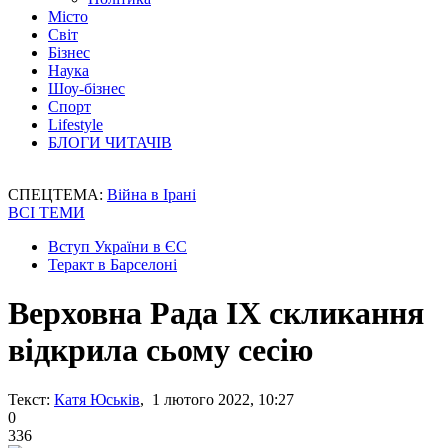
Місто
Світ
Бізнес
Наука
Шоу-бізнес
Спорт
Lifestyle
БЛОГИ ЧИТАЧІВ
СПЕЦТЕМА:
Війна в Ірані
ВСІ ТЕМИ
Вступ України в ЄС
Теракт в Барселоні
Верховна Рада IX скликання
відкрила сьому сесію
Текст:
Катя Юськів
, 1 лютого 2022, 10:27
0
336