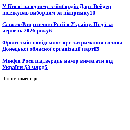
У Києві на одному з білбордів Дарт Вейдер
подякував виборцям за підтримку
10
Сюжет
Вторгнення Росії в Україну. Події за
червень 2026 року
6
Фронт змін повідомляє про затримання голови
Донецької обласної організації партії
5
Мінфін Росії підтвердив намір вимагати від
України $3 млрд
5
Читати коментарі