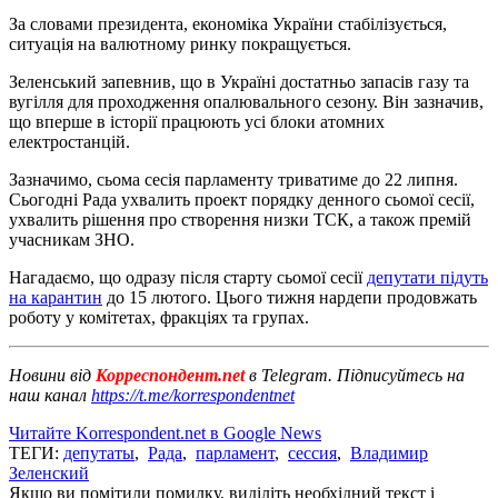
За словами президента, економіка України стабілізується,
ситуація на валютному ринку покращується.
Зеленський запевнив, що в Україні достатньо запасів газу та
вугілля для проходження опалювального сезону. Він зазначив,
що вперше в історії працюють усі блоки атомних
електростанцій.
Зазначимо, сьома сесія парламенту триватиме до 22 липня.
Сьогодні Рада ухвалить проект порядку денного сьомої сесії,
ухвалить рішення про створення низки ТСК, а також премій
учасникам ЗНО.
Нагадаємо, що одразу після старту сьомої сесії
депутати підуть
на карантин
до 15 лютого. Цього тижня нардепи продовжать
роботу у комітетах, фракціях та групах.
Новини від
Корреспондент.net
в Telegram. Підписуйтесь на
наш канал
https://t.me/korrespondentnet
Читайте Korrespondent.net в Google News
ТЕГИ:
депутаты
,
Рада
,
парламент
,
сессия
,
Владимир
Зеленский
Якщо ви помітили помилку, виділіть необхідний текст і