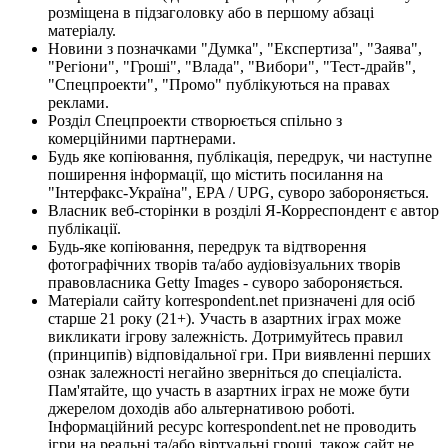
розміщена в підзаголовку або в першому абзаці
матеріалу.
Новини з позначками "Думка", "Експертиза", "Заява",
"Регіони", "Гроші", "Влада", "Вибори", "Тест-драйв",
"Спецпроекти", "Промо" публікуються на правах
реклами.
Розділ Спецпроекти створюється спільно з
комерційними партнерами.
Будь яке копіювання, публікація, передрук, чи наступне
поширення інформації, що містить посилання на
"Інтерфакс-Україна", EPA / UPG, суворо забороняється.
Власник веб-сторінки в розділі Я-Корреспондент є автор
публікації.
Будь-яке копіювання, передрук та відтворення
фотографічних творів та/або аудіовізуальних творів
правовласника Getty Images - суворо забороняється.
Матеріали сайту korrespondent.net призначені для осіб
старше 21 року (21+). Участь в азартних іграх може
викликати ігрову залежність. Дотримуйтесь правил
(принципів) відповідальної гри. При виявленні перших
ознак залежності негайно зверніться до спеціаліста.
Пам'ятайте, що участь в азартних іграх не може бути
джерелом доходів або альтернативою роботі.
Інформаційний ресурс korrespondent.net не проводить
ігри на реальні та/або віртуальні гроші, також сайт не