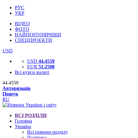
РУС
УКР
ВІДЕО
ФОТО
НАЙПОПУЛЯРНІШІ
СПЕЦПРОЕКТИ
USD
USD
44.4559
EUR
51.2598
Всі курси валют
44.4559
Авторизація
Пошук
RU
ВСІ РОЗДІЛИ
Головна
Україна
Всі новини розділу
Політика