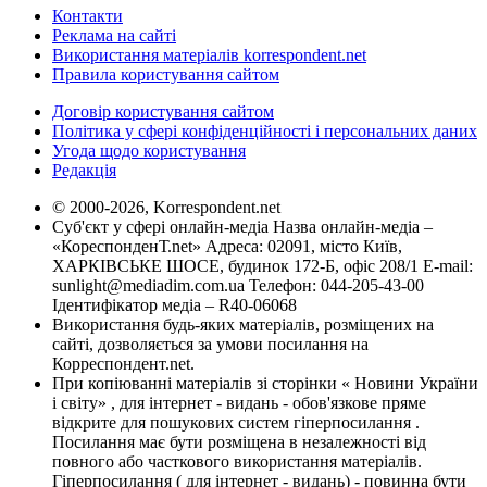
Контакти
Реклама на сайті
Використання матеріалів korrespondent.net
Правила користування сайтом
Договір користування сайтом
Політика у сфері конфіденційності і персональних даних
Угода щодо користування
Редакція
© 2000-2026, Korrespondent.net
Суб'єкт у сфері онлайн-медіа Назва онлайн-медіа –
«КореспонденТ.net» Адреса: 02091, місто Київ,
ХАРКІВСЬКЕ ШОСЕ, будинок 172-Б, офіс 208/1 E-mail:
sunlight@mediadim.com.ua
Телефон: 044-205-43-00
Ідентифікатор медіа – R40-06068
Використання будь-яких матеріалів, розміщених на
сайті, дозволяється за умови посилання на
Корреспондент.net.
При копіюванні матеріалів зі сторінки « Новини України
і світу» , для інтернет - видань - обов'язкове пряме
відкрите для пошукових систем гіперпосилання .
Посилання має бути розміщена в незалежності від
повного або часткового використання матеріалів.
Гіперпосилання ( для інтернет - видань) - повинна бути