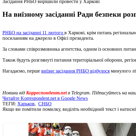
Засідання РНБО вирішили провести у Харкові
На виїзному засіданні Ради безпеки роз
РНБО на засіданні 11 лютого
в Харкові, крім питань регіональ
посиланням на джерело в Офісі президента.
За словами співрозмовника агентства, одним із основних питан
Також будуть розглянуті питання територіальної оборони, регіо
Нагадаємо, перше
виїзне засідання РНБО відбулося
минулого лі
Новини від
Корреспондент.net
в Telegram. Підписуйтесь на на
Читайте Korrespondent.net в Google News
ТЕГИ:
Харьков
,
СНБО
Якщо ви помітили помилку, виділіть необхідний текст і натисніт