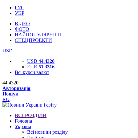
РУС
УКР
ВІДЕО
ФОТО
НАЙПОПУЛЯРНІШІ
СПЕЦПРОЕКТИ
USD
USD
44.4320
EUR
51.3316
Всі курси валют
44.4320
Авторизація
Пошук
RU
ВСІ РОЗДІЛИ
Головна
Україна
Всі новини розділу
Політика