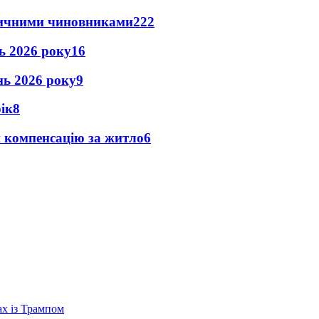
оличними чиновниками
22
2
нь 2026 року
16
ень 2026 року
9
рік
8
и компенсацію за житло
6
ах із Трампом