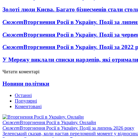
Золоті люди Києва. Багато бізнесменів стали ст
Сюжет
Вторгнення Росії в Україну. Події за липе
Сюжет
Вторгнення Росії в Україну. Події за черв
Сюжет
Вторгнення Росії в Україну. Події за 2022 
У Мережу виклали списки нардепів, які отримал
Читати коментарі
Новини політики
Останні
Популярні
Коментовані
Сюжет
Вторгнення Росії в Україну. Онлайн
Сюжет
Вторгнення Росії в Україну. Події за липень 2026 року
Зеленський сказав, коли настав переломний момент у відносин