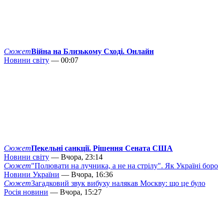
Сюжет
Війна на Близькому Сході. Онлайн
Новини світу
— 00:07
Сюжет
Пекельні санкції. Рішення Сената США
Новини світу
— Вчора, 23:14
Сюжет
"Полювати на лучника, а не на стрілу". Як Україні бор
Новини України
— Вчора, 16:36
Сюжет
Загадковий звук вибуху налякав Москву: що це було
Росія новини
— Вчора, 15:27