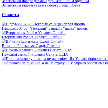
Зеленський нагородив фон дер Ляєн новим орденом
Зеленський відреагував на смерть Ліндсі Грема
Сюжети
Підсумки 07.08: "Пекельні" санкції і "парад" дронів
Вторгнення Росії в Україну. Онлайн
Війна на Близькому Сході. Онлайн
Пекельні санкції. Рішення Сената США
"Полювати на лучника, а не на стрілу". Як Україні боротись з 