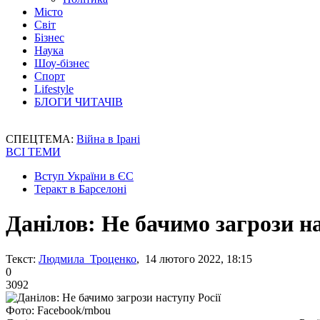
Місто
Світ
Бізнес
Наука
Шоу-бізнес
Спорт
Lifestyle
БЛОГИ ЧИТАЧІВ
СПЕЦТЕМА:
Війна в Ірані
ВСІ ТЕМИ
Вступ України в ЄС
Теракт в Барселоні
Данілов: Не бачимо загрози на
Текст:
Людмила Троценко
, 14 лютого 2022, 18:15
0
3092
Фото: Facebook/rnbou