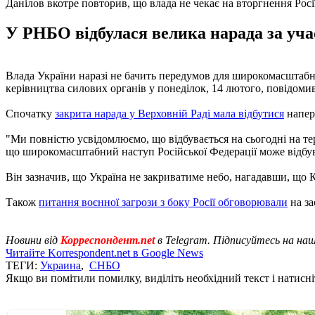
Данілов вкотре повторив, що влада не чекає на вторгнення Росі
У РНБО відбулася велика нарада за учас
Влада України наразі не бачить передумов для широкомасштабно
керівництва силових органів у понеділок, 14 лютого, повідом
Спочатку
закрита нарада у Верховній Раді мала відбутися
напере
"Ми повністю усвідомлюємо, що відбувається на сьогодні на тер
що широкомасштабний наступ Російської Федерації може відбува
Він зазначив, що Україна не закриватиме небо, нагадавши, що 
Також
питання воєнної загрози з боку Росії обговорювали
на за
Новини від
Корреспондент.net
в Telegram. Підписуйтесь на на
Читайте Korrespondent.net в Google News
ТЕГИ:
Украина
,
СНБО
Якщо ви помітили помилку, виділіть необхідний текст і натисніт