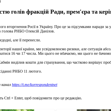
ї
тю голів фракцій Ради, прем'єра та кері
го вторгнення Росії в Україну. Про це за підсумками наради за 
ив голова РНБО Олексій Данілов.
додні, але її перенесли.
иторії нашої країни, ми усвідомлюємо ризики, але ситуація абсо
тися 16 чи 17 числа. Ми цього не вбачаємо, ми цього не бачимо"
Кабмін виділив кошти для страхування, що частково вирішує про
сіданні РНБО 11 лютого.
ш канал
https://t.me/korrespondentnet
ь Ctrl + Enter, щоб повідомити про це редакцію.