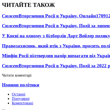
ЧИТАЙТЕ ТАКОЖ
Сюжет
Вторгнення Росії в Україну. Онлайн
1709
1
Сюжет
Вторгнення Росії в Україну. Події за липе
У Києві на одному з білбордів Дарт Вейдер подяк
Правозахисник, який втік з України, просить полі
Мінфін Росії підтвердив намір вимагати від Укра
Сюжет
Вторгнення Росії в Україну. Події за 2022 
Читати коментарі
Новини політики
Останні
Популярні
Коментовані