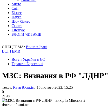
Місто
Світ
Бізнес
Наука
Шоу-бізнес
Спорт
Lifestyle
БЛОГИ ЧИТАЧІВ
СПЕЦТЕМА:
Війна в Ірані
ВСІ ТЕМИ
Вступ України в ЄС
Теракт в Барселоні
МЗС: Визнання в РФ "ЛДНР" -
Текст:
Катя Юськів
, 15 лютого 2022, 15:25
0
2198
Фото: infosmi.net