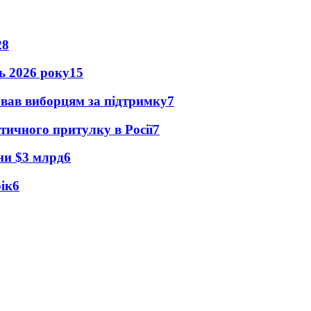
28
нь 2026 року
15
ував виборцям за підтримку
7
тичного притулку в Росії
7
їни $3 млрд
6
рік
6