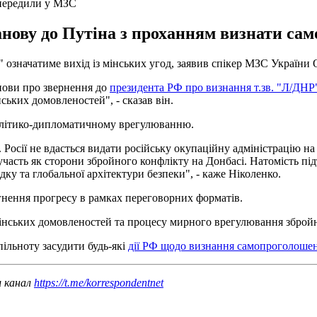
опередили у МЗС
анову до Путіна з проханням визнати с
означатиме вихід із мінських угод, заявив спікер МЗС України 
анови про звернення до
президента РФ про визнання т.зв. "Л/ДНР
ських домовленостей", - сказав він.
політико-дипломатичному врегулюванню.
 Росії не вдасться видати російську окупаційну адміністрацію н
ою участь як сторони збройного конфлікту на Донбасі. Натомість
ку та глобальної архітектури безпеки", - каже Ніколенко.
нення прогресу в рамках переговорних форматів.
Мінських домовленостей та процесу мирного врегулювання збройн
пільноту засудити будь-які
дії РФ щодо визнання самопроголоше
ш канал
https://t.me/korrespondentnet