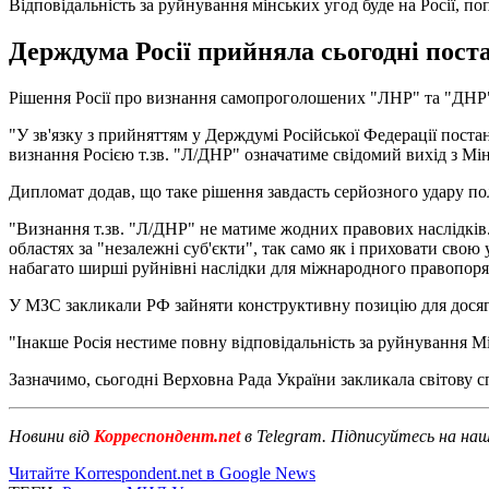
Відповідальність за руйнування мінських угод буде на Росії, п
Держдума Росії прийняла сьогодні пост
Рішення Росії про визнання самопроголошених "ЛНР" та "ДНР" 
"У зв'язку з прийняттям у Держдумі Російської Федерації пост
визнання Росією т.зв. "Л/ДНР" означатиме свідомий вихід з Мін
Дипломат додав, що таке рішення завдасть серйозного удару 
"Визнання т.зв. "Л/ДНР" не матиме жодних правових наслідків.
областях за "незалежні суб'єкти", так само як і приховати св
набагато ширші руйнівні наслідки для міжнародного правопоряд
У МЗС закликали РФ зайняти конструктивну позицію для досяг
"Інакше Росія нестиме повну відповідальність за руйнування 
Зазначимо, сьогодні Верховна Рада України закликала світову с
Новини від
Корреспондент.net
в Telegram. Підписуйтесь на на
Читайте Korrespondent.net в Google News