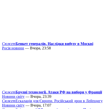
Сюжет
Бенкет генералів. Наслідки вибуху в Москві
Росія новини
— Вчора, 23:58
Сюжет
Брудні технології. Атаки РФ на вибори у Франції
Новини світу
— Вчора, 23:39
Сюжет
Ескалація для Європи. Російський дрон в Лейпцигу
Новини світу
— Вчора, 17:07