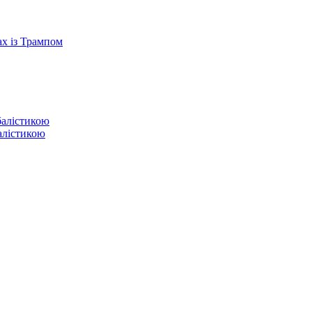
ах із Трампом
балістикою