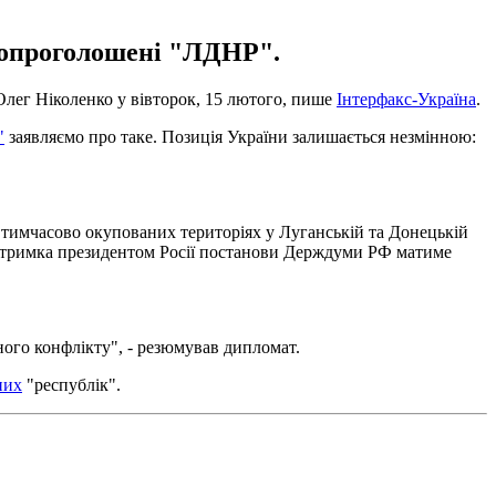
амопроголошені "ЛДНР".
Олег Ніколенко у вівторок, 15 лютого, пише
Інтерфакс-Україна
.
"
заявляємо про таке. Позиція України залишається незмінною:
а тимчасово окупованих територіях у Луганській та Донецькій
 підтримка президентом Росії постанови Держдуми РФ матиме
ого конфлікту", - резюмував дипломат.
них
"республік".