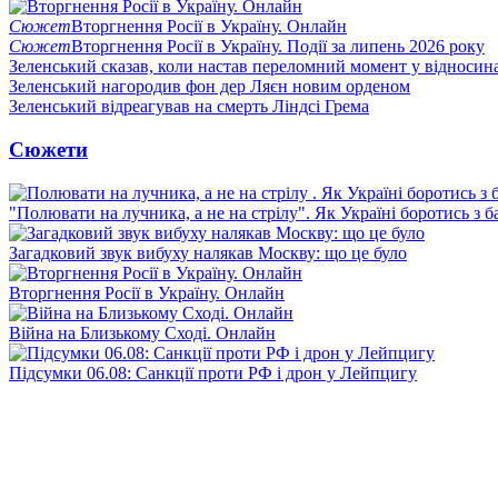
Сюжет
Вторгнення Росії в Україну. Онлайн
Сюжет
Вторгнення Росії в Україну. Події за липень 2026 року
Зеленський сказав, коли настав переломний момент у відносин
Зеленський нагородив фон дер Ляєн новим орденом
Зеленський відреагував на смерть Ліндсі Грема
Сюжети
"Полювати на лучника, а не на стрілу". Як Україні боротись з 
Загадковий звук вибуху налякав Москву: що це було
Вторгнення Росії в Україну. Онлайн
Війна на Близькому Сході. Онлайн
Підсумки 06.08: Санкції проти РФ і дрон у Лейпцигу