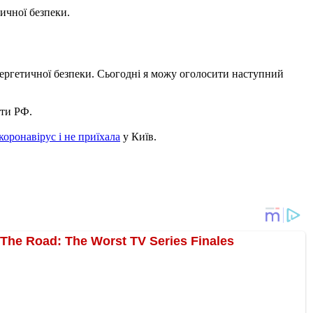
ичної безпеки.
енергетичної безпеки. Сьогодні я можу оголосити наступний
оти РФ.
коронавірус і не приїхала
у Київ.