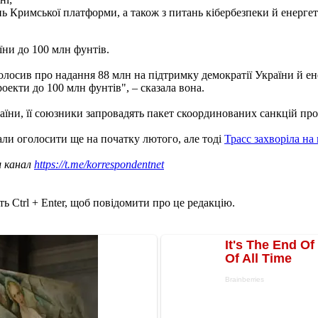
ь Кримської платформи, а також з питань кібербезпеки й енергет
їни до 100 млн фунтів.
оголосив про надання 88 млн на підтримку демократії України й 
екти до 100 млн фунтів", – сказала вона.
країни, її союзники запровадять пакет скоординованих санкцій пр
ли оголосити ще на початку лютого, але тоді
Трасс захворіла на 
ш канал
https://t.me/korrespondentnet
ь Ctrl + Enter, щоб повідомити про це редакцію.