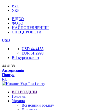
РУС
УКР
ВІДЕО
ФОТО
НАЙПОПУЛЯРНІШІ
СПЕЦПРОЕКТИ
USD
USD
44.4138
EUR
51.2998
Всі курси валют
44.4138
Авторизація
Пошук
RU
ВСІ РОЗДІЛИ
Головна
Україна
Всі новини розділу
Політика