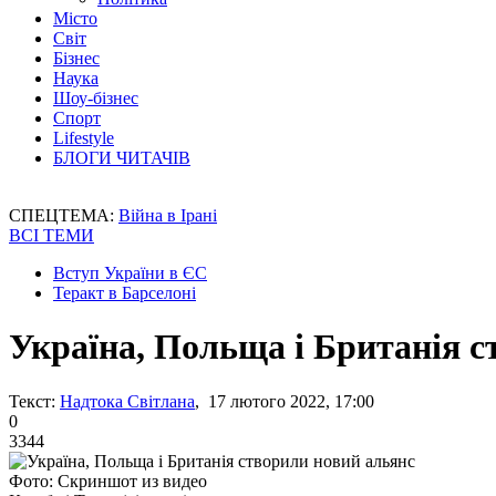
Місто
Світ
Бізнес
Наука
Шоу-бізнес
Спорт
Lifestyle
БЛОГИ ЧИТАЧІВ
СПЕЦТЕМА:
Війна в Ірані
ВСІ ТЕМИ
Вступ України в ЄС
Теракт в Барселоні
Україна, Польща і Британія с
Текст:
Надтока Світлана
, 17 лютого 2022, 17:00
0
3344
Фото: Скриншот из видео