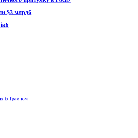
їни $3 млрд
6
рік
6
ах із Трампом