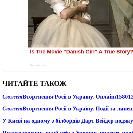
ЧИТАЙТЕ ТАКОЖ
Сюжет
Вторгнення Росії в Україну. Онлайн
1580
1
Сюжет
Вторгнення Росії в Україну. Події за липе
У Києві на одному з білбордів Дарт Вейдер подяк
Правозахисник, який втік з України, просить полі