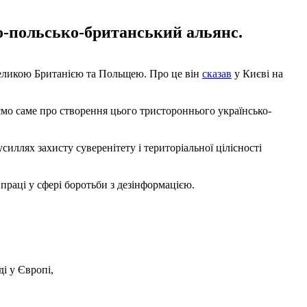
о-польсько-британський альянс.
Великою Британією та Польщею. Про це він
сказав
у Києві на
мо саме про створення цього тристороннього українсько-
иллях захисту суверенітету і територіальної цілісності
праці у сфері боротьби з дезінформацією.
ді у Європі,