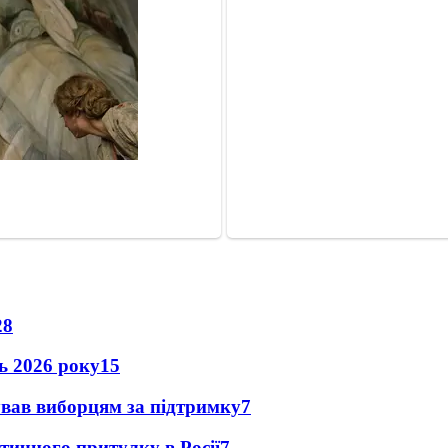
28
нь 2026 року
15
ував виборцям за підтримку
7
тичного притулку в Росії
7