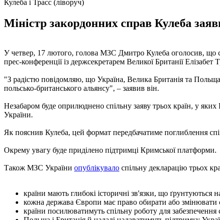
Кулеба і Трасс (ліворуч)
Міністр закордонних справ Кулеба заяв
У четвер, 17 лютого, голова МЗС Дмитро Кулеба оголосив, що
прес-конференції із держсекретарем Великої Британії Елізабет Т
"З радістю повідомляю, що Україна, Велика Британія та Польщ
польсько-британського альянсу", – заявив він.
Незабаром буде оприлюднено спільну заяву трьох країн, у яких В
України.
Як пояснив Кулеба, цей формат передбачатиме поглиблення співп
Окрему увагу буде приділено підтримці Кримської платформи.
Також МЗС України
опублікувало
спільну декларацію трьох краї
країни мають глибокі історичні зв'язки, що ґрунтуються н
кожна держава Європи має право обирати або змінювати св
країни посилюватимуть спільну роботу для забезпечення ст
Польща і Британія й надалі надаватимуть підтримку Украї