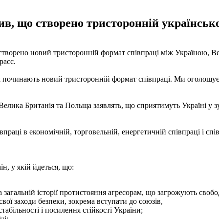
ив, що створено тристоронній українськ
 створено новий тристоронній формат співпраці між Україною, 
расс.
а починають новий тристоронній формат співпраці. Ми оголошує
елика Британія та Польща заявлять, що сприятимуть Україні у зус
раці в економічній, торговельній, енергетичній співпраці і спів
н, у якій йдеться, що:
а загальній історії протистояння агресорам, що загрожують свобо
ої заходи безпеки, зокрема вступати до союзів,
абільності і посилення стійкості України;
ні;