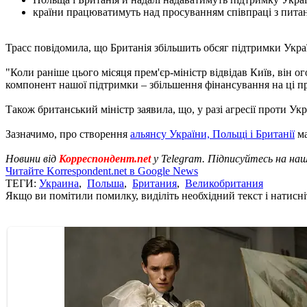
країни працюватимуть над просуванням співпраці з питан
Трасс повідомила, що Британія збільшить обсяг підтримки Укра
"Коли раніше цього місяця прем'єр-міністр відвідав Київ, він 
компонент нашої підтримки – збільшення фінансування на ці про
Також британський міністр заявила, що, у разі агресії проти У
Зазначимо, про створення
альянсу України, Польщі і Британії
ма
Новини від
Корреспондент.net
у Telegram. Підписуйтесь на на
Читайте Korrespondent.net в Google News
ТЕГИ:
Украина
,
Польша
,
Британия
,
Великобритания
Якщо ви помітили помилку, виділіть необхідний текст і натисніт