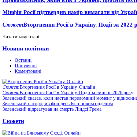
Мінфін Росії підтвердив намір вимагати від Укра
Сюжет
Вторгнення Росії в Україну. Події за 2022 
Читати коментарі
Новини політики
Останні
Популярні
Коментовані
Сюжет
Вторгнення Росії в Україну. Онлайн
Сюжет
Вторгнення Росії в Україну. Події за липень 2026 року
Зеленський сказав, коли настав переломний момент у відносин
Зеленський нагородив фон дер Ляєн новим орденом
Зеленський відреагував на смерть Ліндсі Грема
Сюжети