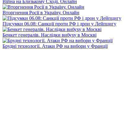
Війна на Близькому Сході. Онлайн
Вторгнення Росії в Україну. Онлайн
Підсумки 06.08: Санкції проти РФ і дрон у Лейпцигу
Бенкет генералів. Наслідки вибуху в Москві
Брудні технології. Атаки РФ на вибори у Франції