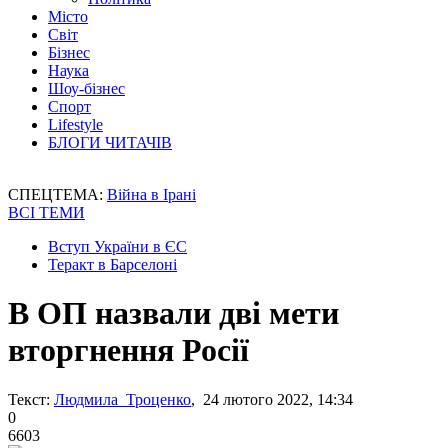
Місто
Світ
Бізнес
Наука
Шоу-бізнес
Спорт
Lifestyle
БЛОГИ ЧИТАЧІВ
СПЕЦТЕМА:
Війна в Ірані
ВСІ ТЕМИ
Вступ України в ЄС
Теракт в Барселоні
В ОП назвали дві мети
вторгнення Росії
Текст:
Людмила Троценко
, 24 лютого 2022, 14:34
0
6603