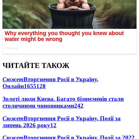
ЧИТАЙТЕ ТАКОЖ
Сюжет
Вторгнення Росії в Україну.
Онлайн
1655
128
Золоті люди Києва. Багато бізнесменів стали
столичними чиновниками
24
2
Сюжет
Вторгнення Росії в Україну. Події за
липень 2026 року
12
Сюжет
Вторгнення Росії в Україну. Події за 2022