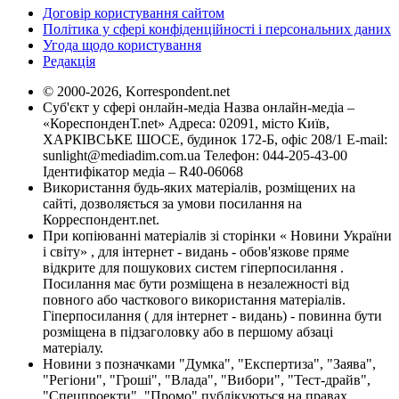
Договір користування сайтом
Політика у сфері конфіденційності і персональних даних
Угода щодо користування
Редакція
© 2000-2026, Korrespondent.net
Суб'єкт у сфері онлайн-медіа Назва онлайн-медіа –
«КореспонденТ.net» Адреса: 02091, місто Київ,
ХАРКІВСЬКЕ ШОСЕ, будинок 172-Б, офіс 208/1 E-mail:
sunlight@mediadim.com.ua
Телефон: 044-205-43-00
Ідентифікатор медіа – R40-06068
Використання будь-яких матеріалів, розміщених на
сайті, дозволяється за умови посилання на
Корреспондент.net.
При копіюванні матеріалів зі сторінки « Новини України
і світу» , для інтернет - видань - обов'язкове пряме
відкрите для пошукових систем гіперпосилання .
Посилання має бути розміщена в незалежності від
повного або часткового використання матеріалів.
Гіперпосилання ( для інтернет - видань) - повинна бути
розміщена в підзаголовку або в першому абзаці
матеріалу.
Новини з позначками "Думка", "Експертиза", "Заява",
"Регіони", "Гроші", "Влада", "Вибори", "Тест-драйв",
"Спецпроекти", "Промо" публікуються на правах