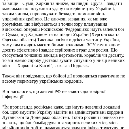
та вище – Суми, Харків та нижче, на півдні. Друга – завдати
максимально потужного удару по керівництву України і,
таким чином, спровокувати безлад та неможливість
управління країною. Це ключові завдання, як ми вже
розуміємо, що відбуваються з точки зору планування
військової операції Російською Федерацією: йдуть запеклі бої
в Сумах, під Харковом та на півдні України (Херсонська та
Одеська область) Тактика росіян: відсікти частину України,
тому там входять масштабними колонами. ЗСУ там працює
досить ефективно і завдає серйозних втрат для росіян. Що
стосується точкових закидів вертольотів, кораблів чи десанту,
то ми маємо спробу дестабілізувати ситуацію у низці великих
міст — Харкові та Києві", - сказав Подоляк.
Також він повідомив, що бойові дії проводяться практично по
всьому периметру українських кордонів.
Він наголосив, що жителі РФ не знають достовірної
інформації.
"Їм пропаганда російська каже, що йдуть невеликі локальні
бої, щоб змусити Україну відійти на адміністративні кордони
Луганської та Донецької областей. Тобто росіяни і близько не
знають, що йде бомбардування мирних великих міст, міст-
мільйонників, тобто, намагаються зламати інфраструктуру не