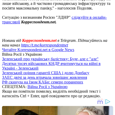
лише військову, а й частково громадянську інфраструктуру та
посіяти максимальну паніку," - наголосив Подоляк.
Ситуацію з визнанням Росією "ЛДНР"
слідкуйте в онлайн-
трансляції
Корреспондент.net.
Новини від
Корреспондент.net
в Telegram. Підписуйтесь на
наш канал
https://t.me/korrespondentnet
Читайте Korrespondent.net в Google News
Війна Росії з Україною
Зеленський про українську балістику: Буде, але є "але"
Десятки тисяч військових КНДР вчитимуться на війні в
Україні - Зеленський
Зеленський оцінив гарантії США і долю Донбасу
ЗАЕС двічі за день втрачала зовнішнє живлення
РФ скинула на Ізюм КАБи: семеро поранених
СПЕЦТЕМА:
Війна Росії з Україною
Якщо ви помітили помилку, виділіть необхідний текст і
натисніть Ctrl + Enter, щоб повідомити про це редакцію.