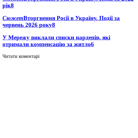
рік
8
Сюжет
Вторгнення Росії в Україну. Події за
червень 2026 року
8
У Мережу виклали списки нардепів, які
отримали компенсацію за житло
6
Читати коментарі