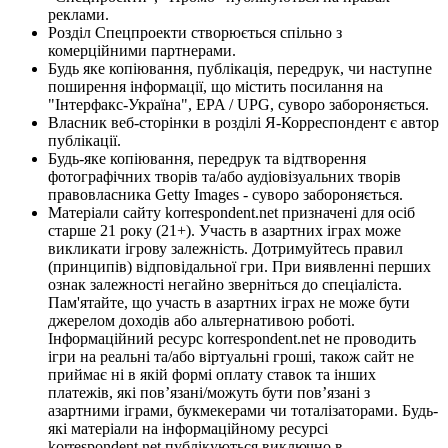
реклами.
Розділ Спецпроекти створюється спільно з
комерційними партнерами.
Будь яке копіювання, публікація, передрук, чи наступне
поширення інформації, що містить посилання на
"Інтерфакс-Україна", EPA / UPG, суворо забороняється.
Власник веб-сторінки в розділі Я-Корреспондент є автор
публікації.
Будь-яке копіювання, передрук та відтворення
фотографічних творів та/або аудіовізуальних творів
правовласника Getty Images - суворо забороняється.
Матеріали сайту korrespondent.net призначені для осіб
старше 21 року (21+). Участь в азартних іграх може
викликати ігрову залежність. Дотримуйтесь правил
(принципів) відповідальної гри. При виявленні перших
ознак залежності негайно зверніться до спеціаліста.
Пам'ятайте, що участь в азартних іграх не може бути
джерелом доходів або альтернативою роботі.
Інформаційний ресурс korrespondent.net не проводить
ігри на реальні та/або віртуальні гроші, також сайт не
приймає ні в якій формі оплату ставок та інших
платежів, які пов’язані/можуть бути пов’язані з
азартними іграми, букмекерами чи тоталізаторами. Будь-
які матеріали на інформаційному ресурсі
korrespondent.net публікуються виключно в