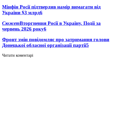
Мінфін Росії підтвердив намір вимагати від
України $3 млрд
6
Сюжет
Вторгнення Росії в Україну. Події за
червень 2026 року
6
Фронт змін повідомляє про затримання голови
Донецької обласної організації партії
5
Читати коментарі