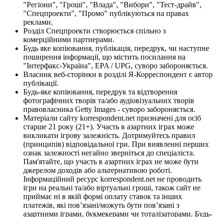
"Регіони", "Гроші", "Влада", "Вибори", "Тест-драйв",
"Спецпроекти", "Промо" публікуються на правах
реклами.
Розділ Спецпроекти створюється спільно з
комерційними партнерами.
Будь яке копіювання, публікація, передрук, чи наступне
поширення інформації, що містить посилання на
"Інтерфакс-Україна", EPA / UPG, суворо забороняється.
Власник веб-сторінки в розділі Я-Корреспондент є автор
публікації.
Будь-яке копіювання, передрук та відтворення
фотографічних творів та/або аудіовізуальних творів
правовласника Getty Images - суворо забороняється.
Матеріали сайту korrespondent.net призначені для осіб
старше 21 року (21+). Участь в азартних іграх може
викликати ігрову залежність. Дотримуйтесь правил
(принципів) відповідальної гри. При виявленні перших
ознак залежності негайно зверніться до спеціаліста.
Пам'ятайте, що участь в азартних іграх не може бути
джерелом доходів або альтернативою роботі.
Інформаційний ресурс korrespondent.net не проводить
ігри на реальні та/або віртуальні гроші, також сайт не
приймає ні в якій формі оплату ставок та інших
платежів, які пов’язані/можуть бути пов’язані з
азартними іграми, букмекерами чи тоталізаторами. Будь-