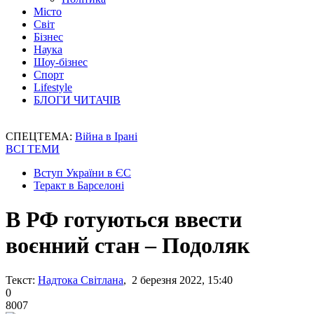
Місто
Світ
Бізнес
Наука
Шоу-бізнес
Спорт
Lifestyle
БЛОГИ ЧИТАЧІВ
СПЕЦТЕМА:
Війна в Ірані
ВСІ ТЕМИ
Вступ України в ЄС
Теракт в Барселоні
В РФ готуються ввести
воєнний стан – Подоляк
Текст:
Надтока Світлана
, 2 березня 2022, 15:40
0
8007