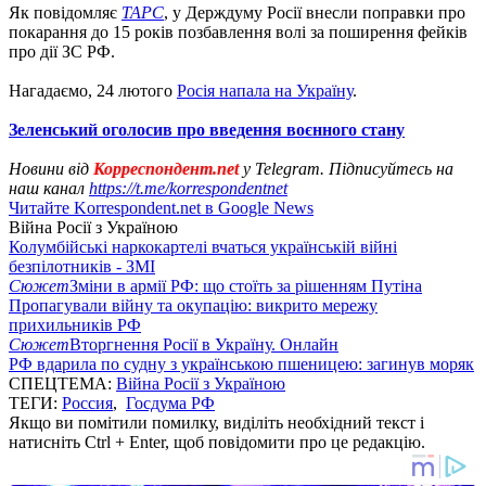
Як повідомляє
ТАРС
, у Держдуму Росії внесли поправки про
покарання до 15 років позбавлення волі за поширення фейків
про дії ЗС РФ.
Нагадаємо, 24 лютого
Росія напала на Україну
.
Зеленський оголосив про введення воєнного стану
Новини від
Корреспондент.net
у Telegram. Підписуйтесь на
наш канал
https://t.me/korrespondentnet
Читайте Korrespondent.net в Google News
Війна Росії з Україною
Колумбійські наркокартелі вчаться українській війні
безпілотників - ЗМІ
Сюжет
Зміни в армії РФ: що стоїть за рішенням Путіна
Пропагували війну та окупацію: викрито мережу
прихильників РФ
Сюжет
Вторгнення Росії в Україну. Онлайн
РФ вдарила по судну з українською пшеницею: загинув моряк
СПЕЦТЕМА:
Війна Росії з Україною
ТЕГИ:
Россия
,
Госдума РФ
Якщо ви помітили помилку, виділіть необхідний текст і
натисніть Ctrl + Enter, щоб повідомити про це редакцію.