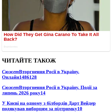
ЧИТАЙТЕ ТАКОЖ
Сюжет
Вторгнення Росії в Україну.
Онлайн
1486
128
Сюжет
Вторгнення Росії в Україну. Події за
липень 2026 року
14
У Києві на одному з білбордів Дарт Вейдер
подякував виборцям за підтримку
10