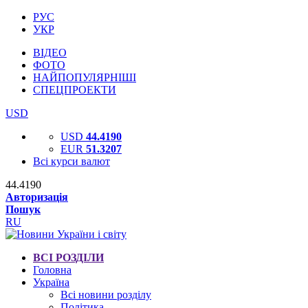
РУС
УКР
ВІДЕО
ФОТО
НАЙПОПУЛЯРНІШІ
СПЕЦПРОЕКТИ
USD
USD
44.4190
EUR
51.3207
Всі курси валют
44.4190
Авторизація
Пошук
RU
ВСІ РОЗДІЛИ
Головна
Україна
Всі новини розділу
Політика