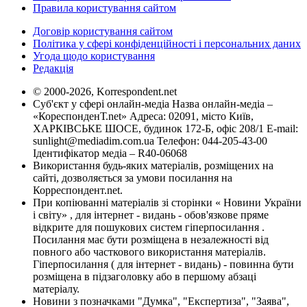
Правила користування сайтом
Договір користування сайтом
Політика у сфері конфіденційності і персональних даних
Угода щодо користування
Редакція
© 2000-2026, Korrespondent.net
Суб'єкт у сфері онлайн-медіа Назва онлайн-медіа –
«КореспонденТ.net» Адреса: 02091, місто Київ,
ХАРКІВСЬКЕ ШОСЕ, будинок 172-Б, офіс 208/1 E-mail:
sunlight@mediadim.com.ua
Телефон: 044-205-43-00
Ідентифікатор медіа – R40-06068
Використання будь-яких матеріалів, розміщених на
сайті, дозволяється за умови посилання на
Корреспондент.net.
При копіюванні матеріалів зі сторінки « Новини України
і світу» , для інтернет - видань - обов'язкове пряме
відкрите для пошукових систем гіперпосилання .
Посилання має бути розміщена в незалежності від
повного або часткового використання матеріалів.
Гіперпосилання ( для інтернет - видань) - повинна бути
розміщена в підзаголовку або в першому абзаці
матеріалу.
Новини з позначками "Думка", "Експертиза", "Заява",