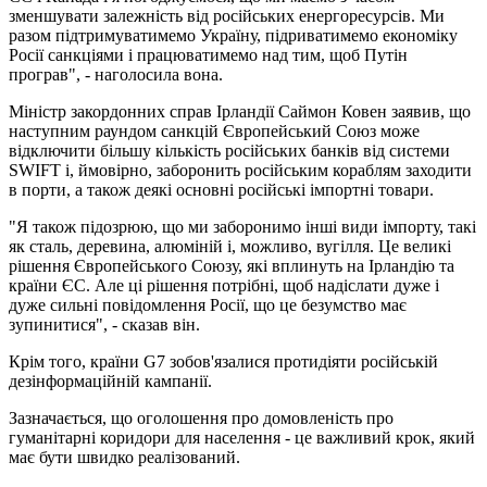
зменшувати залежність від російських енергоресурсів. Ми
разом підтримуватимемо Україну, підриватимемо економіку
Росії санкціями і працюватимемо над тим, щоб Путін
програв", - наголосила вона.
Міністр закордонних справ Ірландії Саймон Ковен заявив, що
наступним раундом санкцій Європейський Союз може
відключити більшу кількість російських банків від системи
SWIFT і, ймовірно, заборонить російським кораблям заходити
в порти, а також деякі основні російські імпортні товари.
"Я також підозрюю, що ми заборонимо інші види імпорту, такі
як сталь, деревина, алюміній і, можливо, вугілля. Це великі
рішення Європейського Союзу, які вплинуть на Ірландію та
країни ЄС. Але ці рішення потрібні, щоб надіслати дуже і
дуже сильні повідомлення Росії, що це безумство має
зупинитися", - сказав він.
Крім того, країни G7 зобов'язалися протидіяти російській
дезінформаційній кампанії.
Зазначається, що оголошення про домовленість про
гуманітарні коридори для населення - це важливий крок, який
має бути швидко реалізований.