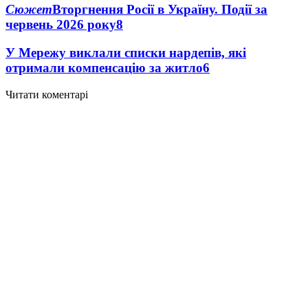
Сюжет
Вторгнення Росії в Україну. Події за
червень 2026 року
8
У Мережу виклали списки нардепів, які
отримали компенсацію за житло
6
Читати коментарі