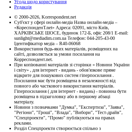
Угода щодо користування
Редакція
© 2000-2026, Korrespondent.net
Суб'єкт у сфері онлайн-медіа Назва онлайн-медіа –
«КореспонденТ.net» Адреса: 02091, місто Київ,
ХАРКІВСЬКЕ ШОСЕ, будинок 172-Б, офіс 208/1 E-mail:
sunlight@mediadim.com.ua
Телефон: 044-205-43-00
Ідентифікатор медіа – R40-06068
Використання будь-яких матеріалів, розміщених на
сайті, дозволяється за умови посилання на
Корреспондент.net.
При копіюванні матеріалів зі сторінки « Новини України
і світу» , для інтернет - видань - обов'язкове пряме
відкрите для пошукових систем гіперпосилання .
Посилання має бути розміщена в незалежності від
повного або часткового використання матеріалів.
Гіперпосилання ( для інтернет - видань) - повинна бути
розміщена в підзаголовку або в першому абзаці
матеріалу.
Новини з позначками "Думка", "Експертиза", "Заява",
"Регіони", "Гроші", "Влада", "Вибори", "Тест-драйв",
"Спецпроекти", "Промо" публікуються на правах
реклами.
Розділ Спецпроекти створюється спільно з