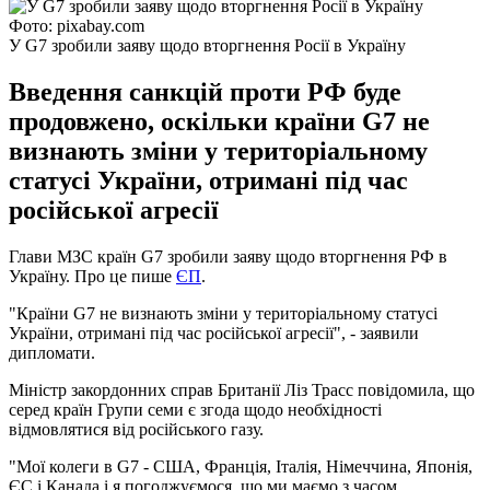
Фото: pixabay.com
У G7 зробили заяву щодо вторгнення Росії в Україну
Введення санкцій проти РФ буде
продовжено, оскільки країни G7 не
визнають зміни у територіальному
статусі України, отримані під час
російської агресії
Глави МЗС країн G7 зробили заяву щодо вторгнення РФ в
Україну. Про це пише
ЄП
.
"Країни G7 не визнають зміни у територіальному статусі
України, отримані під час російської агресії", - заявили
дипломати.
Міністр закордонних справ Британії Ліз Трасс повідомила, що
серед країн Групи семи є згода щодо необхідності
відмовлятися від російського газу.
"Мої колеги в G7 - США, Франція, Італія, Німеччина, Японія,
ЄС і Канада і я погоджуємося, що ми маємо з часом