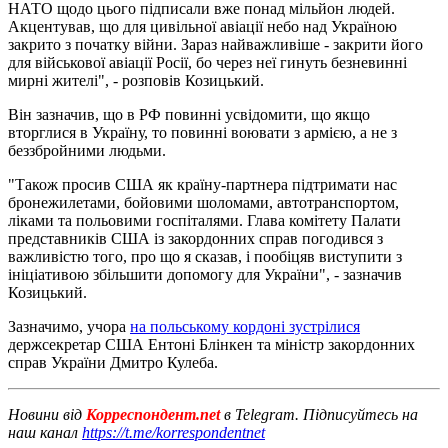
НАТО щодо цього підписали вже понад мільйон людей.
Акцентував, що для цивільної авіації небо над Україною
закрито з початку війни. Зараз найважливіше - закрити його
для військової авіації Росії, бо через неї гинуть безневинні
мирні жителі", - розповів Козицький.
Він зазначив, що в РФ повинні усвідомити, що якщо
вторглися в Україну, то повинні воювати з армією, а не з
беззбройними людьми.
"Також просив США як країну-партнера підтримати нас
бронежилетами, бойовими шоломами, автотранспортом,
ліками та польовими госпіталями. Глава комітету Палати
представників США із закордонних справ погодився з
важливістю того, про що я сказав, і пообіцяв виступити з
ініціативою збільшити допомогу для України", - зазначив
Козицький.
Зазначимо, учора
на польському кордоні зустрілися
держсекретар США Ентоні Блінкен та міністр закордонних
справ України Дмитро Кулеба.
Новини від
Корреспондент.net
в Telegram. Підписуйтесь на
наш канал
https://t.me/korrespondentnet