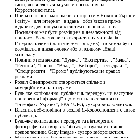
сайті, дозволяється за умови посилання на
Корреспондент.net.
При копіюванні матеріалів зі сторінки « Новини України
і світу» , для інтернет - видань - обов'язкове пряме
відкрите для пошукових систем гіперпосилання .
Посилання має бути розміщена в незалежності від
повного або часткового використання матеріалів.
Гіперпосилання ( для інтернет - видань) - повинна бути
розміщена в підзаголовку або в першому абзаці
матеріалу.
Новини з позначками "Думка", "Експертиза", "Заява",
"Регіони", "Гроші", "Влада", "Вибори", "Тест-драйв",
"Спецпроекти", "Промо" публікуються на правах
реклами.
Розділ Спецпроекти створюється спільно з
комерційними партнерами.
Будь яке копіювання, публікація, передрук, чи наступне
поширення інформації, що містить посилання на
"Інтерфакс-Україна", EPA / UPG, суворо забороняється.
Власник веб-сторінки в розділі Я-Корреспондент є автор
публікації.
Будь-яке копіювання, передрук та відтворення
фотографічних творів та/або аудіовізуальних творів
правовласника Getty Images - суворо забороняється.
Матеріали сайту korrespondent.net призначені для осіб