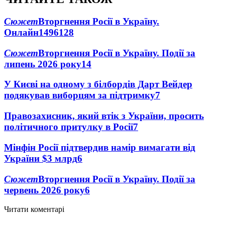
Сюжет
Вторгнення Росії в Україну.
Онлайн
1496
128
Сюжет
Вторгнення Росії в Україну. Події за
липень 2026 року
14
У Києві на одному з білбордів Дарт Вейдер
подякував виборцям за підтримку
7
Правозахисник, який втік з України, просить
політичного притулку в Росії
7
Мінфін Росії підтвердив намір вимагати від
України $3 млрд
6
Сюжет
Вторгнення Росії в Україну. Події за
червень 2026 року
6
Читати коментарі