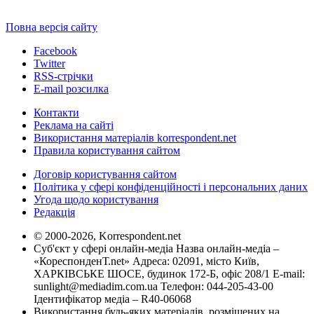
Повна версія сайту
Facebook
Twitter
RSS-стрічки
E-mail розсилка
Контакти
Реклама на сайті
Використання матеріалів korrespondent.net
Правила користування сайтом
Договір користування сайтом
Політика у сфері конфіденційності і персональних даних
Угода щодо користування
Редакція
© 2000-2026, Korrespondent.net
Суб'єкт у сфері онлайн-медіа Назва онлайн-медіа –
«КореспонденТ.net» Адреса: 02091, місто Київ,
ХАРКІВСЬКЕ ШОСЕ, будинок 172-Б, офіс 208/1 E-mail:
sunlight@mediadim.com.ua
Телефон: 044-205-43-00
Ідентифікатор медіа – R40-06068
Використання будь-яких матеріалів, розміщених на