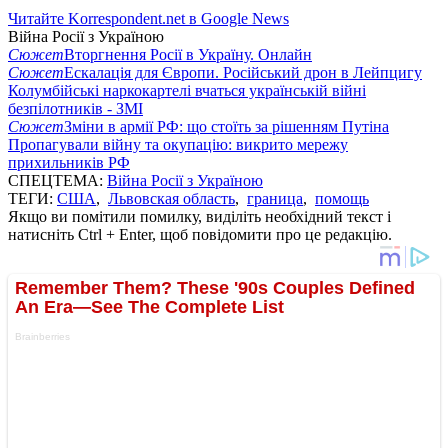
Читайте Korrespondent.net в Google News
Війна Росії з Україною
Сюжет
Вторгнення Росії в Україну. Онлайн
Сюжет
Ескалація для Європи. Російський дрон в Лейпцигу
Колумбійські наркокартелі вчаться українській війні
безпілотників - ЗМІ
Сюжет
Зміни в армії РФ: що стоїть за рішенням Путіна
Пропагували війну та окупацію: викрито мережу
прихильників РФ
СПЕЦТЕМА:
Війна Росії з Україною
ТЕГИ:
США
,
Львовская область
,
граница
,
помощь
Якщо ви помітили помилку, виділіть необхідний текст і
натисніть Ctrl + Enter, щоб повідомити про це редакцію.