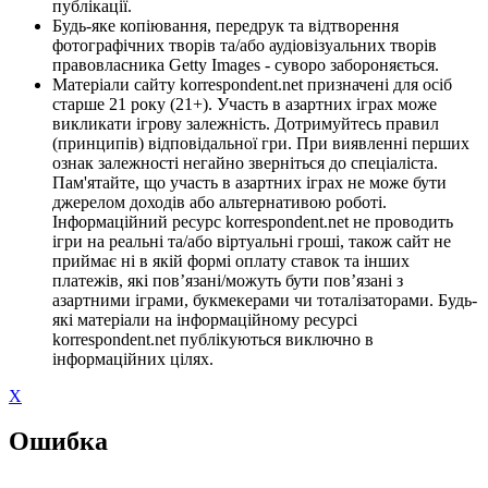
публікації.
Будь-яке копіювання, передрук та відтворення
фотографічних творів та/або аудіовізуальних творів
правовласника Getty Images - суворо забороняється.
Матеріали сайту korrespondent.net призначені для осіб
старше 21 року (21+). Участь в азартних іграх може
викликати ігрову залежність. Дотримуйтесь правил
(принципів) відповідальної гри. При виявленні перших
ознак залежності негайно зверніться до спеціаліста.
Пам'ятайте, що участь в азартних іграх не може бути
джерелом доходів або альтернативою роботі.
Інформаційний ресурс korrespondent.net не проводить
ігри на реальні та/або віртуальні гроші, також сайт не
приймає ні в якій формі оплату ставок та інших
платежів, які пов’язані/можуть бути пов’язані з
азартними іграми, букмекерами чи тоталізаторами. Будь-
які матеріали на інформаційному ресурсі
korrespondent.net публікуються виключно в
інформаційних цілях.
X
Ошибка