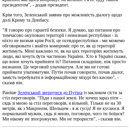
президентом", - додав президент.
Крім того, Зеленський заявив про можливість діалогу щодо
долі Криму та Донбасу.
"Я говорю про гарантії безпеки. Я думаю, що питання про
тимчасово окуповані території і невизнані республіки - їх
ніхто не визнав крім Росії, це псевдореспубліки - ми можемо
обговорювати і знайти компроміс про те, як ці території
житимуть. Мені важливо те, як на цих територіях житимуть
люди, які хочуть бути частиною України. Хто в Україні скаже,
що вони хочуть прийняти їх? Питання складніше, ніж просто
визнання. Це черговий ультиматум. Але ми не готові
приймати ультиматуми. Путін почав говорити, почав діалог,
замість перебувати в інформаційному міхурі без кисню", -
сказав він.
Раніше
Зеленський звернувся до Путіна
із закликом сісти за
стіл переговорів. "Піди з нашої землі. Не хочеш зараз піти -
сядь зі мною за стіл переговорів, я вільний. Тільки не на 30
метрів, як з Макроном, Шольцем - я ж сусід! Я не кусаюся. Я
нормальний мужик, сядь зі мною, поговори, чого ти боїшся?
Ми нікому не зпогрожуємо. Ми не терористи", - сказав він.