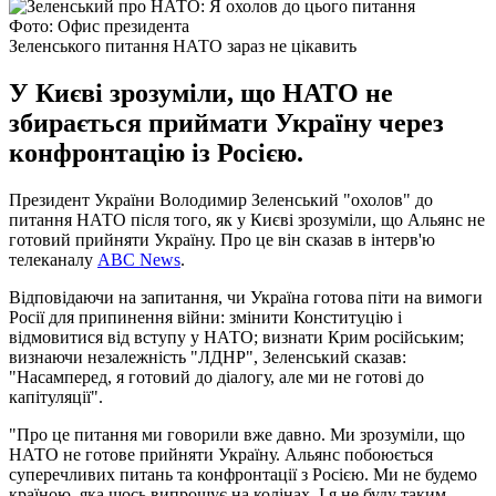
Фото: Офис президента
Зеленського питання НАТО зараз не цікавить
У Києві зрозуміли, що НАТО не
збирається приймати Україну через
конфронтацію із Росією.
Президент України Володимир Зеленський "охолов" до
питання НАТО після того, як у Києві зрозуміли, що Альянс не
готовий прийняти Україну. Про це він сказав в інтерв'ю
телеканалу
ABC News
.
Відповідаючи на запитання, чи Україна готова піти на вимоги
Росії для припинення війни: змінити Конституцію і
відмовитися від вступу у НАТО; визнати Крим російським;
визнаючи незалежність "ЛДНР", Зеленський сказав:
"Насамперед, я готовий до діалогу, але ми не готові до
капітуляції".
"Про це питання ми говорили вже давно. Ми зрозуміли, що
НАТО не готове прийняти Україну. Альянс побоюється
суперечливих питань та конфронтації з Росією. Ми не будемо
країною, яка щось випрошує на колінах. І я не буду таким