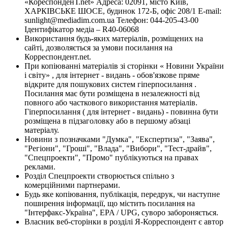
«КореспонденТ.net» Адреса: 02091, місто Київ,
ХАРКІВСЬКЕ ШОСЕ, будинок 172-Б, офіс 208/1 E-mail:
sunlight@mediadim.com.ua
Телефон: 044-205-43-00
Ідентифікатор медіа – R40-06068
Використання будь-яких матеріалів, розміщених на
сайті, дозволяється за умови посилання на
Корреспондент.net.
При копіюванні матеріалів зі сторінки « Новини України
і світу» , для інтернет - видань - обов'язкове пряме
відкрите для пошукових систем гіперпосилання .
Посилання має бути розміщена в незалежності від
повного або часткового використання матеріалів.
Гіперпосилання ( для інтернет - видань) - повинна бути
розміщена в підзаголовку або в першому абзаці
матеріалу.
Новини з позначками "Думка", "Експертиза", "Заява",
"Регіони", "Гроші", "Влада", "Вибори", "Тест-драйв",
"Спецпроекти", "Промо" публікуються на правах
реклами.
Розділ Спецпроекти створюється спільно з
комерційними партнерами.
Будь яке копіювання, публікація, передрук, чи наступне
поширення інформації, що містить посилання на
"Інтерфакс-Україна", EPA / UPG, суворо забороняється.
Власник веб-сторінки в розділі Я-Корреспондент є автор