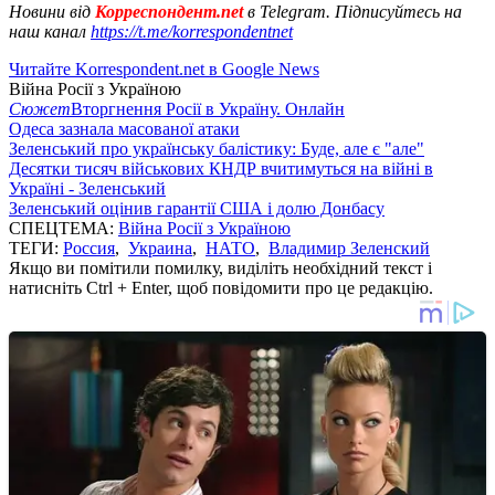
Новини від
Корреспондент.net
в Telegram. Підписуйтесь на
наш канал
https://t.me/korrespondentnet
Читайте Korrespondent.net в Google News
Війна Росії з Україною
Сюжет
Вторгнення Росії в Україну. Онлайн
Одеса зазнала масованої атаки
Зеленський про українську балістику: Буде, але є "але"
Десятки тисяч військових КНДР вчитимуться на війні в
Україні - Зеленський
Зеленський оцінив гарантії США і долю Донбасу
СПЕЦТЕМА:
Війна Росії з Україною
ТЕГИ:
Россия
,
Украина
,
НАТО
,
Владимир Зеленский
Якщо ви помітили помилку, виділіть необхідний текст і
натисніть Ctrl + Enter, щоб повідомити про це редакцію.