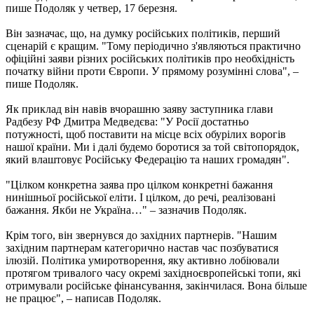
пише Подоляк у четвер, 17 березня.
Він зазначає, що, на думку російських політиків, перший
сценарій є кращим. "Тому періодично з'являються практично
офіційні заяви різних російських політиків про необхідність
початку війни проти Європи. У прямому розумінні слова", –
пише Подоляк.
Як приклад він навів вчорашню заяву заступника глави
Радбезу РФ Дмитра Медведєва: "У Росії достатньо
потужності, щоб поставити на місце всіх обурілих ворогів
нашої країни. Ми і далі будемо боротися за той світопорядок,
який влаштовує Російську Федерацію та наших громадян".
"Цілком конкретна заява про цілком конкретні бажання
нинішньої російської еліти. І цілком, до речі, реалізовані
бажання. Якби не Україна…" – зазначив Подоляк.
Крім того, він звернувся до західних партнерів. "Нашим
західним партнерам категорично настав час позбуватися
ілюзій. Політика умиротворення, яку активно лобіювали
протягом тривалого часу окремі західноєвропейські топи, які
отримували російське фінансування, закінчилася. Вона більше
не працює", – написав Подоляк.