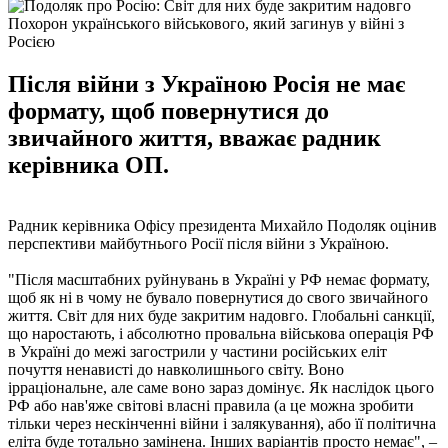
Похорон українського військового, який загинув у війні з
Росією
Після війни з Україною Росія не має
формату, щоб повернутися до
звичайного життя, вважає радник
керівника ОП.
Радник керівника Офісу президента Михайло Подоляк оцінив
перспективи майбутнього Росії після війни з Україною.
"Після масштабних руйнувань в Україні у РФ немає формату,
щоб як ні в чому не бувало повернутися до свого звичайного
життя. Світ для них буде закритим надовго. Глобальні санкції,
що наростають, і абсолютно провальна військова операція РФ
в Україні до межі загострили у частини російських еліт
почуття ненависті до навколишнього світу. Воно
ірраціональне, але саме воно зараз домінує. Як наслідок цього
РФ або нав'яже світові власні правила (а це можна зробити
тільки через нескінченні війни і залякування), або її політична
еліта буде тотально замінена. Інших варіантів просто немає", –