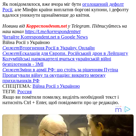
Як повідомлялося, вже вчора міг бути
оголошений дефолт
Росії
, але Мінфін країни виплатив боргові купони, і дефолту
вдалося уникнути щонайменше до квітня.
Новини від
Корреспондент.net
у Telegram. Підписуйтесь на
наш канал
https://t.me/korrespondentnet
Читайте Korrespondent.net в Google News
Війна Росії з Україною
Сюжет
Вторгнення Росії в Україну. Онлайн
Сюжет
Ескалація для Європи. Російський дрон в Лейпцигу
Колумбійські наркокартелі вчаться українській війні
безпілотників - ЗМІ
Сюжет
Зміни в армії РФ: що стоїть за рішенням Путіна
Пропагували війну та окупацію: викрито мережу
прихильників РФ
СПЕЦТЕМА:
Війна Росії з Україною
ТЕГИ:
Россия
Якщо ви помітили помилку, виділіть необхідний текст і
натисніть Ctrl + Enter, щоб повідомити про це редакцію.