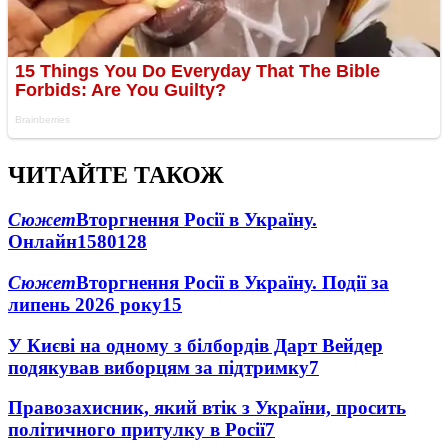
ЧИТАЙТЕ ТАКОЖ
Сюжет
Вторгнення Росії в Україну.
Онлайн
1580
128
Сюжет
Вторгнення Росії в Україну. Події за
липень 2026 року
15
У Києві на одному з білбордів Дарт Вейдер
подякував виборцям за підтримку
7
Правозахисник, який втік з України, просить
політичного притулку в Росії
7