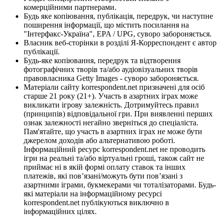
комерційними партнерами.
Будь яке копіювання, публікація, передрук, чи наступне
поширення інформації, що містить посилання на
"Інтерфакс-Україна", EPA / UPG, суворо забороняється.
Власник веб-сторінки в розділі Я-Корреспондент є автор
публікації.
Будь-яке копіювання, передрук та відтворення
фотографічних творів та/або аудіовізуальних творів
правовласника Getty Images - суворо забороняється.
Матеріали сайту korrespondent.net призначені для осіб
старше 21 року (21+). Участь в азартних іграх може
викликати ігрову залежність. Дотримуйтесь правил
(принципів) відповідальної гри. При виявленні перших
ознак залежності негайно зверніться до спеціаліста.
Пам'ятайте, що участь в азартних іграх не може бути
джерелом доходів або альтернативою роботі.
Інформаційний ресурс korrespondent.net не проводить
ігри на реальні та/або віртуальні гроші, також сайт не
приймає ні в якій формі оплату ставок та інших
платежів, які пов’язані/можуть бути пов’язані з
азартними іграми, букмекерами чи тоталізаторами. Будь-
які матеріали на інформаційному ресурсі
korrespondent.net публікуються виключно в
інформаційних цілях.