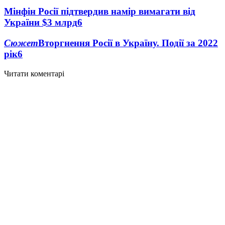
Мінфін Росії підтвердив намір вимагати від
України $3 млрд
6
Сюжет
Вторгнення Росії в Україну. Події за 2022
рік
6
Читати коментарі