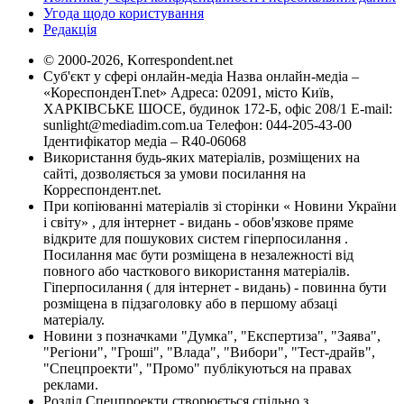
Угода щодо користування
Редакція
© 2000-2026, Korrespondent.net
Суб'єкт у сфері онлайн-медіа Назва онлайн-медіа –
«КореспонденТ.net» Адреса: 02091, місто Київ,
ХАРКІВСЬКЕ ШОСЕ, будинок 172-Б, офіс 208/1 E-mail:
sunlight@mediadim.com.ua
Телефон: 044-205-43-00
Ідентифікатор медіа – R40-06068
Використання будь-яких матеріалів, розміщених на
сайті, дозволяється за умови посилання на
Корреспондент.net.
При копіюванні матеріалів зі сторінки « Новини України
і світу» , для інтернет - видань - обов'язкове пряме
відкрите для пошукових систем гіперпосилання .
Посилання має бути розміщена в незалежності від
повного або часткового використання матеріалів.
Гіперпосилання ( для інтернет - видань) - повинна бути
розміщена в підзаголовку або в першому абзаці
матеріалу.
Новини з позначками "Думка", "Експертиза", "Заява",
"Регіони", "Гроші", "Влада", "Вибори", "Тест-драйв",
"Спецпроекти", "Промо" публікуються на правах
реклами.
Розділ Спецпроекти створюється спільно з