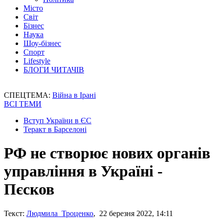
Місто
Світ
Бізнес
Наука
Шоу-бізнес
Спорт
Lifestyle
БЛОГИ ЧИТАЧІВ
СПЕЦТЕМА:
Війна в Ірані
ВСІ ТЕМИ
Вступ України в ЄС
Теракт в Барселоні
РФ не створює нових органів
управління в Україні -
Пєсков
Текст:
Людмила Троценко
, 22 березня 2022, 14:11