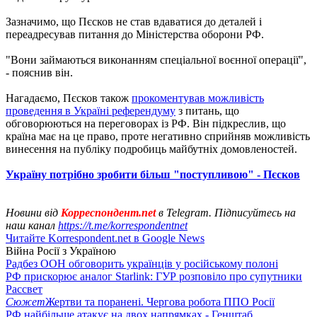
Зазначимо, що Пєсков не став вдаватися до деталей і
переадресував питання до Міністерства оборони РФ.
"Вони займаються виконанням спеціальної воєнної операції",
- пояснив він.
Нагадаємо, Пєсков також
прокоментував можливість
проведення в Україні референдуму
з питань, що
обговорюються на переговорах із РФ. Він підкреслив, що
країна має на це право, проте негативно сприйняв можливість
винесення на публіку подробиць майбутніх домовленостей.
Україну потрібно зробити більш "поступливою" - Пєсков
Новини від
Корреспондент.net
в Telegram. Підписуйтесь на
наш канал
https://t.me/korrespondentnet
Читайте Korrespondent.net в Google News
Війна Росії з Україною
Радбез ООН обговорить українців у російському полоні
РФ прискорює аналог Starlink: ГУР розповіло про супутники
Рассвет
Сюжет
Жертви та поранені. Чергова робота ППО Росії
РФ найбільше атакує на двох напрямках - Генштаб