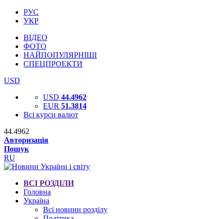
РУС
УКР
ВІДЕО
ФОТО
НАЙПОПУЛЯРНІШІ
СПЕЦПРОЕКТИ
USD
USD
44.4962
EUR
51.3814
Всі курси валют
44.4962
Авторизація
Пошук
RU
ВСІ РОЗДІЛИ
Головна
Україна
Всі новини розділу
Політика