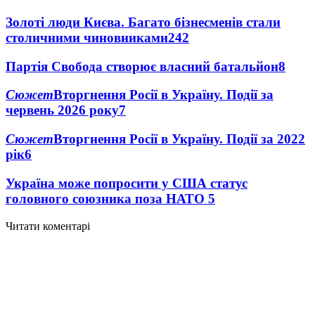
Золоті люди Києва. Багато бізнесменів стали
столичними чиновниками
24
2
Партія Свобода створює власний батальйон
8
Сюжет
Вторгнення Росії в Україну. Події за
червень 2026 року
7
Сюжет
Вторгнення Росії в Україну. Події за 2022
рік
6
Україна може попросити у США статус
головного союзника поза НАТО
5
Читати коментарі