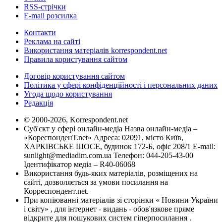
RSS-стрічки
E-mail розсилка
Контакти
Реклама на сайті
Використання матеріалів korrespondent.net
Правила користування сайтом
Договір користування сайтом
Політика у сфері конфіденційності і персональних даних
Угода щодо користування
Редакція
© 2000-2026, Korrespondent.net
Суб'єкт у сфері онлайн-медіа Назва онлайн-медіа –
«КореспонденТ.net» Адреса: 02091, місто Київ,
ХАРКІВСЬКЕ ШОСЕ, будинок 172-Б, офіс 208/1 E-mail:
sunlight@mediadim.com.ua
Телефон: 044-205-43-00
Ідентифікатор медіа – R40-06068
Використання будь-яких матеріалів, розміщених на
сайті, дозволяється за умови посилання на
Корреспондент.net.
При копіюванні матеріалів зі сторінки « Новини України
і світу» , для інтернет - видань - обов'язкове пряме
відкрите для пошукових систем гіперпосилання .