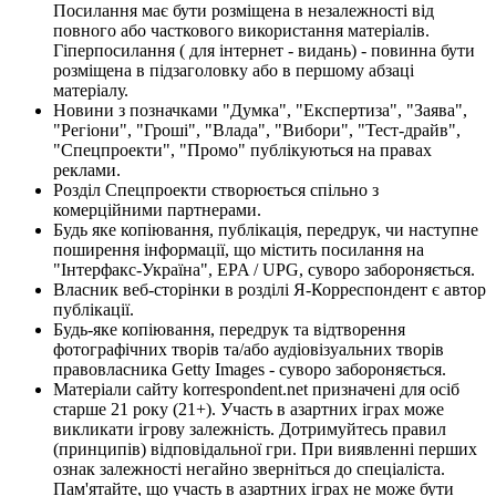
Посилання має бути розміщена в незалежності від
повного або часткового використання матеріалів.
Гіперпосилання ( для інтернет - видань) - повинна бути
розміщена в підзаголовку або в першому абзаці
матеріалу.
Новини з позначками "Думка", "Експертиза", "Заява",
"Регіони", "Гроші", "Влада", "Вибори", "Тест-драйв",
"Спецпроекти", "Промо" публікуються на правах
реклами.
Розділ Спецпроекти створюється спільно з
комерційними партнерами.
Будь яке копіювання, публікація, передрук, чи наступне
поширення інформації, що містить посилання на
"Інтерфакс-Україна", EPA / UPG, суворо забороняється.
Власник веб-сторінки в розділі Я-Корреспондент є автор
публікації.
Будь-яке копіювання, передрук та відтворення
фотографічних творів та/або аудіовізуальних творів
правовласника Getty Images - суворо забороняється.
Матеріали сайту korrespondent.net призначені для осіб
старше 21 року (21+). Участь в азартних іграх може
викликати ігрову залежність. Дотримуйтесь правил
(принципів) відповідальної гри. При виявленні перших
ознак залежності негайно зверніться до спеціаліста.
Пам'ятайте, що участь в азартних іграх не може бути