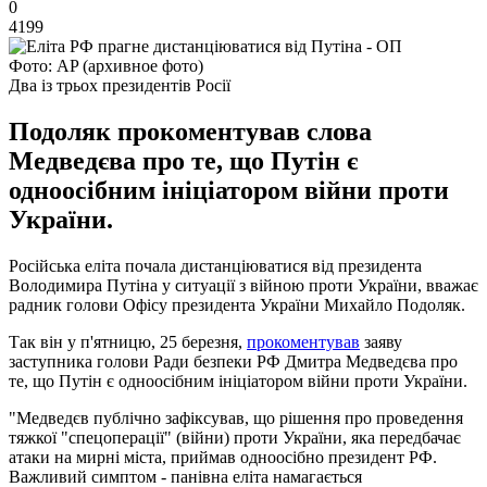
0
4199
Фото: AP (архивное фото)
Два із трьох президентів Росії
Подоляк прокоментував слова
Медведєва про те, що Путін є
одноосібним ініціатором війни проти
України.
Російська еліта почала дистанціюватися від президента
Володимира Путіна у ситуації з війною проти України, вважає
радник голови Офісу президента України Михайло Подоляк.
Так він у п'ятницю, 25 березня,
прокоментував
заяву
заступника голови Ради безпеки РФ Дмитра Медведєва про
те, що Путін є одноосібним ініціатором війни проти України.
"Медведєв публічно зафіксував, що рішення про проведення
тяжкої "спецоперації" (війни) проти України, яка передбачає
атаки на мирні міста, приймав одноосібно президент РФ.
Важливий симптом - панівна еліта намагається