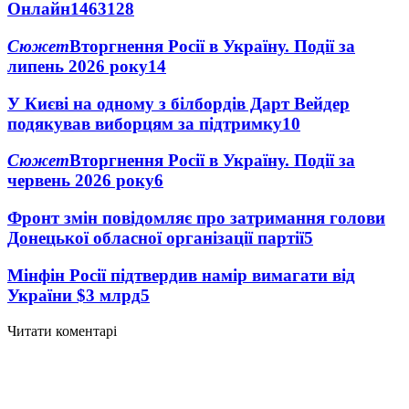
Онлайн
1463
128
Сюжет
Вторгнення Росії в Україну. Події за
липень 2026 року
14
У Києві на одному з білбордів Дарт Вейдер
подякував виборцям за підтримку
10
Сюжет
Вторгнення Росії в Україну. Події за
червень 2026 року
6
Фронт змін повідомляє про затримання голови
Донецької обласної організації партії
5
Мінфін Росії підтвердив намір вимагати від
України $3 млрд
5
Читати коментарі