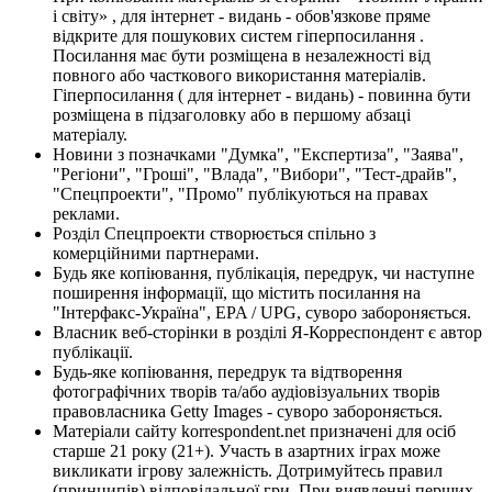
і світу» , для інтернет - видань - обов'язкове пряме
відкрите для пошукових систем гіперпосилання .
Посилання має бути розміщена в незалежності від
повного або часткового використання матеріалів.
Гіперпосилання ( для інтернет - видань) - повинна бути
розміщена в підзаголовку або в першому абзаці
матеріалу.
Новини з позначками "Думка", "Експертиза", "Заява",
"Регіони", "Гроші", "Влада", "Вибори", "Тест-драйв",
"Спецпроекти", "Промо" публікуються на правах
реклами.
Розділ Спецпроекти створюється спільно з
комерційними партнерами.
Будь яке копіювання, публікація, передрук, чи наступне
поширення інформації, що містить посилання на
"Інтерфакс-Україна", EPA / UPG, суворо забороняється.
Власник веб-сторінки в розділі Я-Корреспондент є автор
публікації.
Будь-яке копіювання, передрук та відтворення
фотографічних творів та/або аудіовізуальних творів
правовласника Getty Images - суворо забороняється.
Матеріали сайту korrespondent.net призначені для осіб
старше 21 року (21+). Участь в азартних іграх може
викликати ігрову залежність. Дотримуйтесь правил
(принципів) відповідальної гри. При виявленні перших