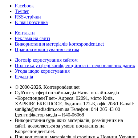
Facebook
Twitter
RSS-стрічки
E-mail розсилка
Контакти
Реклама на сайті
Використання матеріалів korrespondent.net
Правила користування сайтом
Договір користування сайтом
Політика у сфері конфіденційності і персональних даних
Угода щодо користування
Редакція
© 2000-2026, Korrespondent.net
Суб'єкт у сфері онлайн-медіа Назва онлайн-медіа –
«КореспонденТ.net» Адреса: 02091, місто Київ,
ХАРКІВСЬКЕ ШОСЕ, будинок 172-Б, офіс 208/1 E-mail:
sunlight@mediadim.com.ua
Телефон: 044-205-43-00
Ідентифікатор медіа – R40-06068
Використання будь-яких матеріалів, розміщених на
сайті, дозволяється за умови посилання на
Корреспондент.net.
При копіюванні матеріалів зі сторінки « Новини України