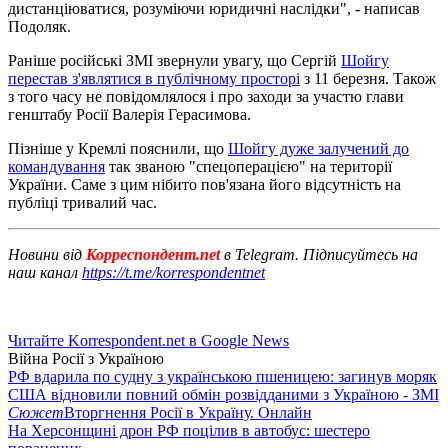
дистанціюватися, розуміючи юридичні наслідки", - написав
Подоляк.
Раніше російські ЗМІ звернули увагу, що Сергій
Шойгу
перестав з'являтися в публічному просторі
з 11 березня. Також
з того часу не повідомлялося і про заходи за участю глави
генштабу Росії Валерія Герасимова.
Пізніше у Кремлі пояснили, що
Шойгу дуже залучений до
командування
так званою "спецоперацією" на території
України. Саме з цим нібито пов'язана його відсутність на
публіці тривалий час.
Новини від
Корреспондент.net
в Telegram. Підписуйтесь на
наш канал
https://t.me/korrespondentnet
Читайте Korrespondent.net в Google News
Війна Росії з Україною
РФ вдарила по судну з українською пшеницею: загинув моряк
США відновили повний обмін розвідданими з Україною - ЗМІ
Сюжет
Вторгнення Росії в Україну. Онлайн
На Херсонщині дрон РФ поцілив в автобус: шестеро