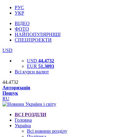
РУС
УКР
ВІДЕО
ФОТО
НАЙПОПУЛЯРНІШІ
СПЕЦПРОЕКТИ
USD
USD
44.4732
EUR
51.3093
Всі курси валют
44.4732
Авторизація
Пошук
RU
ВСІ РОЗДІЛИ
Головна
Україна
Всі новини розділу
Політика