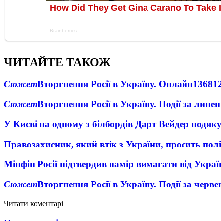
ЧИТАЙТЕ ТАКОЖ
Сюжет
Вторгнення Росії в Україну. Онлайн
1368
1
Сюжет
Вторгнення Росії в Україну. Події за липе
У Києві на одному з білбордів Дарт Вейдер подяк
Правозахисник, який втік з України, просить полі
Мінфін Росії підтвердив намір вимагати від Укра
Сюжет
Вторгнення Росії в Україну. Події за черв
Читати коментарі