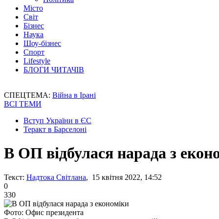
Місто
Світ
Бізнес
Наука
Шоу-бізнес
Спорт
Lifestyle
БЛОГИ ЧИТАЧІВ
СПЕЦТЕМА:
Війна в Ірані
ВСІ ТЕМИ
Вступ України в ЄС
Теракт в Барселоні
В ОП відбулася нарада з екон
Текст:
Надтока Світлана
, 15 квітня 2022, 14:52
0
330
Фото: Офис президента