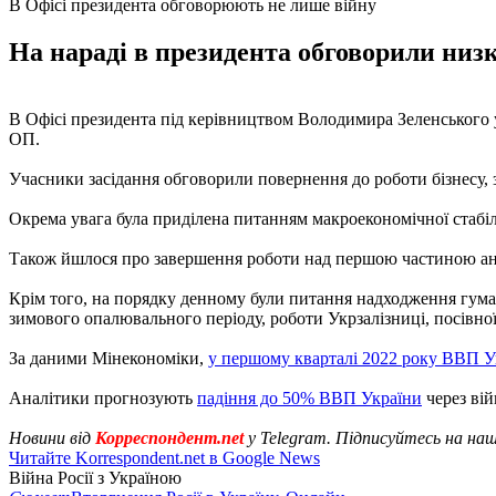
В Офісі президента обговорюють не лише війну
На нараді в президента обговорили низ
В Офісі президента під керівництвом Володимира Зеленського у
ОП.
Учасники засідання обговорили повернення до роботи бізнесу, 
Окрема увага була приділена питанням макроекономічної стабіль
Також йшлося про завершення роботи над першою частиною анк
Крім того, на порядку денному були питання надходження гума
зимового опалювального періоду, роботи Укрзалізниці, посівної
За даними Мінекономіки,
у першому кварталі 2022 року ВВП У
Аналітики прогнозують
падіння до 50% ВВП України
через вій
Новини від
Корреспондент.net
у Telegram. Підписуйтесь на на
Читайте Korrespondent.net в Google News
Війна Росії з Україною