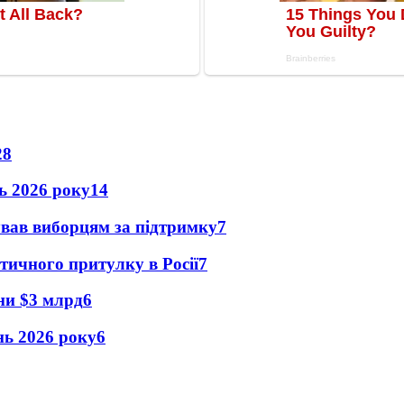
28
нь 2026 року
14
ував виборцям за підтримку
7
тичного притулку в Росії
7
їни $3 млрд
6
ень 2026 року
6