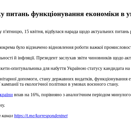
ку питань функціонування економіки в у
 п'ятницю, 15 квітня, відбулася нарада щодо актуальних питань
зокрема було відзначено відновлення роботи важкої промисловост
ності й інфляції. Президент заслухав звіти чиновників щодо акт
ети-опитувальника для набуття Україною статусу кандидата на 
нітарної допомоги, стану державних видатків, функціонування 
 кампанії та екологічної політики в умовах воєнного стану.
країни
впав на 16%, порівняно з аналогічним періодом минулого
ну.
ш канал
https://t.me/korrespondentnet