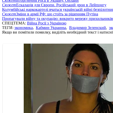
Сюжет
Вторгнення Росії в Україну. Онлайн
Сюжет
Ескалація для Європи. Російський дрон в Лейпцигу
Колумбійські наркокартелі вчаться українській війні безпілотни
Сюжет
Зміни в армії РФ: що стоїть за рішенням Путіна
Пропагували війну та окупацію: викрито мережу прихильникі
СПЕЦТЕМА:
Війна Росії з Україною
ТЕГИ:
экономика
,
Кабмин Украины
,
Владимир Зеленский
,
э
Якщо ви помітили помилку, виділіть необхідний текст і натисніт