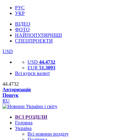
РУС
УКР
ВІДЕО
ФОТО
НАЙПОПУЛЯРНІШІ
СПЕЦПРОЕКТИ
USD
USD
44.4732
EUR
51.3093
Всі курси валют
44.4732
Авторизація
Пошук
RU
ВСІ РОЗДІЛИ
Головна
Україна
Всі новини розділу
Політика