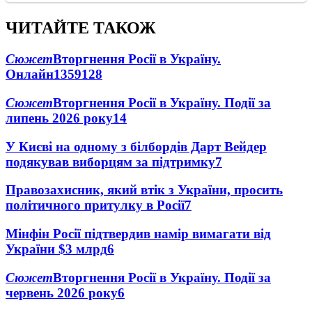
ЧИТАЙТЕ ТАКОЖ
Сюжет
Вторгнення Росії в Україну.
Онлайн
1359
128
Сюжет
Вторгнення Росії в Україну. Події за
липень 2026 року
14
У Києві на одному з білбордів Дарт Вейдер
подякував виборцям за підтримку
7
Правозахисник, який втік з України, просить
політичного притулку в Росії
7
Мінфін Росії підтвердив намір вимагати від
України $3 млрд
6
Сюжет
Вторгнення Росії в Україну. Події за
червень 2026 року
6