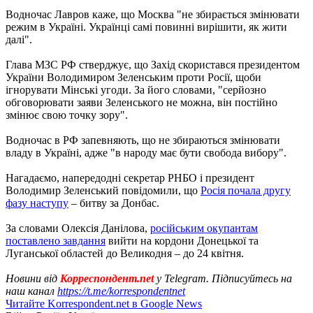
Водночас Лавров каже, що Москва "не збирається змінювати
режим в Україні. Українці самі повинні вирішити, як жити
далі".
Глава МЗС РФ стверджує, що Захід скористався президентом
України Володимиром Зеленським проти Росії, щоби
ігнорувати Мінські угоди. За його словами, "серйозно
обговорювати заяви Зеленського не можна, він постійно
змінює свою точку зору".
Водночас в РФ запевняють, що не збираються змінювати
владу в Україні, адже "в народу має бути свобода вибору".
Нагадаємо, напередодні секретар РНБО і президент
Володимир Зеленський повідомили, що
Росія почала другу
фазу наступу
– битву за Донбас.
За словами Олексія Данілова,
російським окупантам
поставлено завдання
вийти на кордони Донецької та
Луганської областей до Великодня – до 24 квітня.
Новини від
Корреспондент.net
у Telegram. Підписуйтесь на
наш канал
https://t.me/korrespondentnet
Читайте Korrespondent.net в Google News