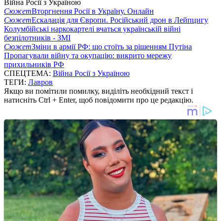
Війна Росії з Україною
Сюжет
Вторгнення Росії в Україну. Онлайн
Сюжет
Ескалація для Європи. Російський дрон в Лейпцигу
Колумбійські наркокартелі вчаться українській війні
безпілотників - ЗМІ
Сюжет
Зміни в армії РФ: що стоїть за рішенням Путіна
Пропагували війну та окупацію: викрито мережу
прихильників РФ
СПЕЦТЕМА:
Війна Росії з Україною
ТЕГИ:
Лавров
Якщо ви помітили помилку, виділіть необхідний текст і
натисніть Ctrl + Enter, щоб повідомити про це редакцію.