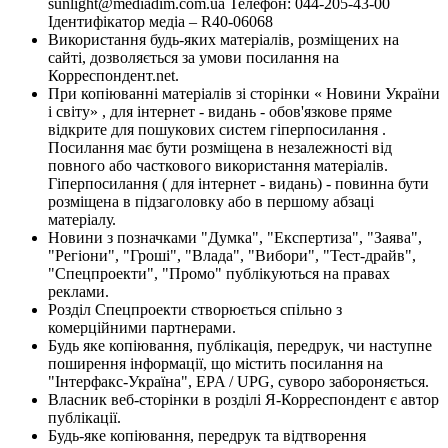
sunlight@mediadim.com.ua
Телефон: 044-205-43-00
Ідентифікатор медіа – R40-06068
Використання будь-яких матеріалів, розміщених на
сайті, дозволяється за умови посилання на
Корреспондент.net.
При копіюванні матеріалів зі сторінки « Новини України
і світу» , для інтернет - видань - обов'язкове пряме
відкрите для пошукових систем гіперпосилання .
Посилання має бути розміщена в незалежності від
повного або часткового використання матеріалів.
Гіперпосилання ( для інтернет - видань) - повинна бути
розміщена в підзаголовку або в першому абзаці
матеріалу.
Новини з позначками "Думка", "Експертиза", "Заява",
"Регіони", "Гроші", "Влада", "Вибори", "Тест-драйв",
"Спецпроекти", "Промо" публікуються на правах
реклами.
Розділ Спецпроекти створюється спільно з
комерційними партнерами.
Будь яке копіювання, публікація, передрук, чи наступне
поширення інформації, що містить посилання на
"Інтерфакс-Україна", EPA / UPG, суворо забороняється.
Власник веб-сторінки в розділі Я-Корреспондент є автор
публікації.
Будь-яке копіювання, передрук та відтворення