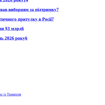
ував виборцям за підтримку
7
тичного притулку в Росії
7
їни $3 млрд
6
ень 2026 року
6
ах із Трампом