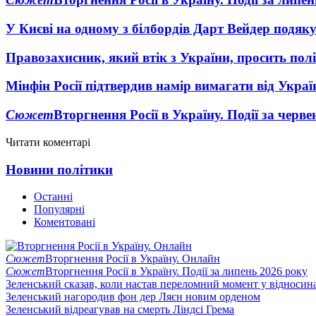
У Києві на одному з білбордів Дарт Вейдер подяк
Правозахисник, який втік з України, просить полі
Мінфін Росії підтвердив намір вимагати від Укра
Сюжет
Вторгнення Росії в Україну. Події за черв
Читати коментарі
Новини політики
Останні
Популярні
Коментовані
Сюжет
Вторгнення Росії в Україну. Онлайн
Сюжет
Вторгнення Росії в Україну. Події за липень 2026 року
Зеленський сказав, коли настав переломний момент у відносин
Зеленський нагородив фон дер Ляєн новим орденом
Зеленський відреагував на смерть Ліндсі Грема