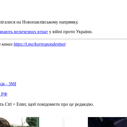
рігалися на Новопавлівському напрямку.
азнають величезних втрат
у війні проти України.
ш канал
https://t.me/korrespondentnet
ків - ЗМІ
в РФ
ь Ctrl + Enter, щоб повідомити про це редакцію.