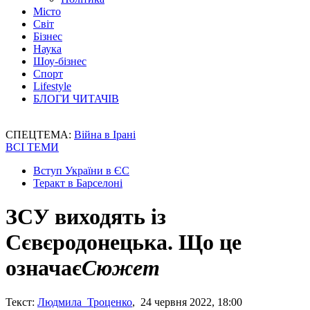
Місто
Світ
Бізнес
Наука
Шоу-бізнес
Спорт
Lifestyle
БЛОГИ ЧИТАЧІВ
СПЕЦТЕМА:
Війна в Ірані
ВСІ ТЕМИ
Вступ України в ЄС
Теракт в Барселоні
ЗСУ виходять із
Сєвєродонецька. Що це
означає
Сюжет
Текст:
Людмила Троценко
, 24 червня 2022, 18:00