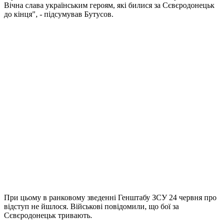
Вічна слава українським героям, які билися за Сєвєродонецьк
до кінця", - підсумував Бутусов.
При цьому в ранковому зведенні Генштабу ЗСУ 24 червня про
відступ не йшлося. Військові повідомили, що бої за
Сєвєродонецьк тривають.