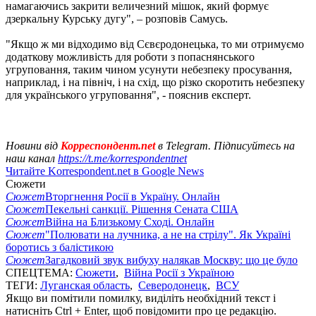
намагаючись закрити величезний мішок, який формує
дзеркальну Курську дугу", – розповів Самусь.
"Якщо ж ми відходимо від Сєвєродонецька, то ми отримуємо
додаткову можливість для роботи з попаснянського
угруповання, таким чином усунути небезпеку просування,
наприклад, і на північ, і на схід, що різко скоротить небезпеку
для українського угруповання", - пояснив експерт.
Новини від
Корреспондент.net
в Telegram. Підписуйтесь на
наш канал
https://t.me/korrespondentnet
Читайте Korrespondent.net в Google News
Сюжети
Сюжет
Вторгнення Росії в Україну. Онлайн
Сюжет
Пекельні санкції. Рішення Сената США
Сюжет
Війна на Близькому Сході. Онлайн
Сюжет
"Полювати на лучника, а не на стрілу". Як Україні
боротись з балістикою
Сюжет
Загадковий звук вибуху налякав Москву: що це було
СПЕЦТЕМА:
Сюжети
,
Війна Росії з Україною
ТЕГИ:
Луганская область
,
Северодонецк
,
ВСУ
Якщо ви помітили помилку, виділіть необхідний текст і
натисніть Ctrl + Enter, щоб повідомити про це редакцію.