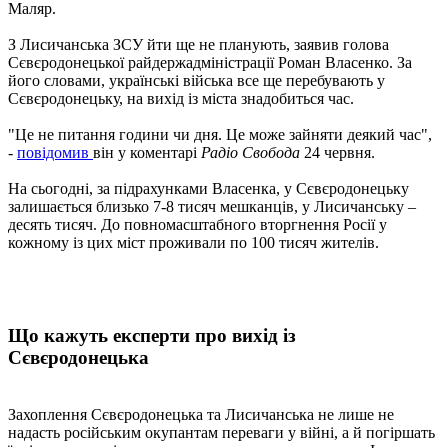
Маляр.
З Лисичанська ЗСУ йти ще не планують, заявив голова
Сєвєродонецької райдержадміністрації Роман Власенко. За
його словами, українські війська все ще перебувають у
Сєвєродонецьку, на вихід із міста знадобиться час.
"Це не питання години чи дня. Це може зайняти деякий час",
-
повідомив
він у коментарі
Радіо Свобода
24 червня.
На сьогодні, за підрахунками Власенка, у Сєвєродонецьку
залишається близько 7-8 тисяч мешканців, у Лисичанську –
десять тисяч. До повномасштабного вторгнення Росії у
кожному із цих міст проживали по 100 тисяч жителів.
Що кажуть експерти про вихід із
Сєвєродонецька
Захоплення Сєвєродонецька та Лисичанська не лише не
надасть російським окупантам переваги у війні, а й погіршать