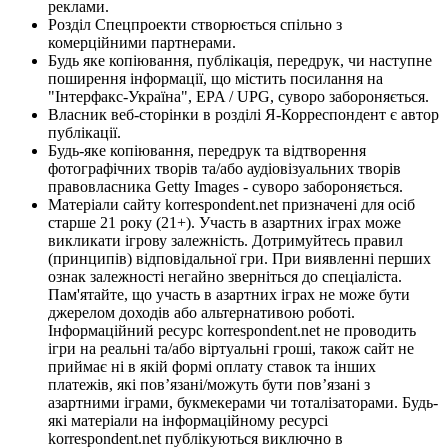
реклами.
Розділ Спецпроекти створюється спільно з
комерційними партнерами.
Будь яке копіювання, публікація, передрук, чи наступне
поширення інформації, що містить посилання на
"Інтерфакс-Україна", EPA / UPG, суворо забороняється.
Власник веб-сторінки в розділі Я-Корреспондент є автор
публікації.
Будь-яке копіювання, передрук та відтворення
фотографічних творів та/або аудіовізуальних творів
правовласника Getty Images - суворо забороняється.
Матеріали сайту korrespondent.net призначені для осіб
старше 21 року (21+). Участь в азартних іграх може
викликати ігрову залежність. Дотримуйтесь правил
(принципів) відповідальної гри. При виявленні перших
ознак залежності негайно зверніться до спеціаліста.
Пам'ятайте, що участь в азартних іграх не може бути
джерелом доходів або альтернативою роботі.
Інформаційний ресурс korrespondent.net не проводить
ігри на реальні та/або віртуальні гроші, також сайт не
приймає ні в якій формі оплату ставок та інших
платежів, які пов’язані/можуть бути пов’язані з
азартними іграми, букмекерами чи тоталізаторами. Будь-
які матеріали на інформаційному ресурсі
korrespondent.net публікуються виключно в