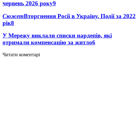
червень 2026 року
9
Сюжет
Вторгнення Росії в Україну. Події за 2022
рік
8
У Мережу виклали списки нардепів, які
отримали компенсацію за житло
6
Читати коментарі