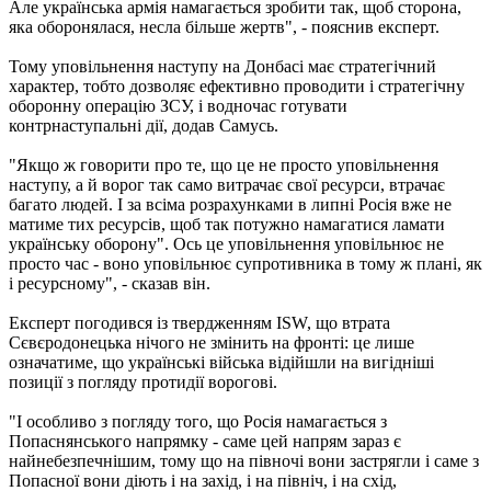
Але українська армія намагається зробити так, щоб сторона,
яка оборонялася, несла більше жертв", - пояснив експерт.
Тому уповільнення наступу на Донбасі має стратегічний
характер, тобто дозволяє ефективно проводити і стратегічну
оборонну операцію ЗСУ, і водночас готувати
контрнаступальні дії, додав Самусь.
"Якщо ж говорити про те, що це не просто уповільнення
наступу, а й ворог так само витрачає свої ресурси, втрачає
багато людей. І за всіма розрахунками в липні Росія вже не
матиме тих ресурсів, щоб так потужно намагатися ламати
українську оборону". Ось це уповільнення уповільнює не
просто час - воно уповільнює супротивника в тому ж плані, як
і ресурсному", - сказав він.
Експерт погодився із твердженням ISW, що втрата
Сєвєродонецька нічого не змінить на фронті: це лише
означатиме, що українські війська відійшли на вигідніші
позиції з погляду протидії ворогові.
"І особливо з погляду того, що Росія намагається з
Попаснянського напрямку - саме цей напрям зараз є
найнебезпечнішим, тому що на півночі вони застрягли і саме з
Попасної вони діють і на захід, і на північ, і на схід,