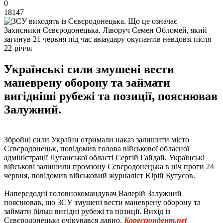
0
18147
Захисники Сєвєродонецька. Ліворуч Семен Обломей, який
загинув 21 червня під час авіаудару окупантів невдовзі після
22-річчя
Українські сили змушені вести
маневрену оборону та займати
вигідніші рубежі та позиції, пояснював
Залужний.
Збройні сили України отримали наказ залишити місто
Сєвєродонецьк, повідомив голова військової обласної
адміністрації Луганської області Сергій Гайдай. Українські
військові залишили промзону Сєвєродонецька в ніч проти 24
червня, повідомив військовий журналіст Юрій Бутусов.
Напередодні головнокомандувач Валерій Залужний
пояснював, що ЗСУ змушені вести маневрену оборону та
займати більш вигідні рубежі та позиції. Вихід із
Сєвєродонецька очікувався давно.
Кореспондент.net