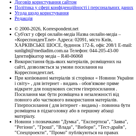
Договір користування сайтом
Політика у сфері конфіденційності і персональних даних
Угода щодо користування
Редакція
© 2000-2026, Korrespondent.net
Суб'єкт у сфері онлайн-медіа Назва онлайн-медіа –
«КореспонденТ.net» Адреса: 02091, місто Київ,
ХАРКІВСЬКЕ ШОСЕ, будинок 172-Б, офіс 208/1 E-mail:
sunlight@mediadim.com.ua
Телефон: 044-205-43-00
Ідентифікатор медіа – R40-06068
Використання будь-яких матеріалів, розміщених на
сайті, дозволяється за умови посилання на
Корреспондент.net.
При копіюванні матеріалів зі сторінки « Новини України
і світу» , для інтернет - видань - обов'язкове пряме
відкрите для пошукових систем гіперпосилання .
Посилання має бути розміщена в незалежності від
повного або часткового використання матеріалів.
Гіперпосилання ( для інтернет - видань) - повинна бути
розміщена в підзаголовку або в першому абзаці
матеріалу.
Новини з позначками "Думка", "Експертиза", "Заява",
"Регіони", "Гроші", "Влада", "Вибори", "Тест-драйв",
"Спецпроекти", "Промо" публікуються на правах