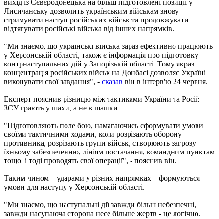
вихід із Сєвєродонецька на більш підготовлені позиції у
Лисичанську дозволить українським військам знову
стримувати наступ російських військ та продовжувати
відтягувати російські війська від інших напрямків.
"Ми знаємо, що українські війська зараз ефективно працюють
у Херсонській області, також є інформація про підготовку
контрнаступальних дій у Запорізькій області. Тому якраз
концентрація російських військ на Донбасі дозволяє Україні
виконувати свої завдання", -
сказав
він в інтерв'ю 24 червня.
Експерт пояснив різницю між тактиками України та Росії:
ЗСУ грають у шахи, а не в шашки.
"Підготовляють поле бою, намагаючись сформувати умови
своїми тактичними ходами, коли розрізають оборону
противника, розрізають групи військ, створюють загрозу
їхньому забезпеченню, лініям постачання, командним пунктам
тощо, і тоді проводять свої операції", - пояснив він.
Таким чином – ударами у різних напрямках – формуються
умови для наступу у Херсонській області.
"Ми знаємо, що наступальні дії завжди більш небезпечні,
завжди насупаюча сторона несе більше жертв - це логічно.