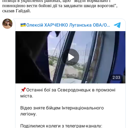
позиції в укріплених районах, щоб "звідти нормально і
повноцінно вести бойові дії та завдавати шкоди ворогові",
сказав Гайдай.