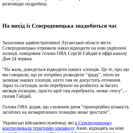
розповідає подробиці.
На вихід із Сєвєродонецька знадобиться час
Захисники адміністративної Луганської області міста
Сєвєродонецька отримали наказ відходити на нові укріплені
позиції, повідомив голова ОВА Сергій Гайдай в ефірі каналу
Дом
24 червня.
"На жаль, доведеться відводити наших хлопців. Це те, про що
ми говорили, що не потрібно розводити "зраду", ніхто не
залишає наших хлопців, ніхто там не допустить оточення.
Зараз та ситуація, коли перебувати на розбитих за багато
місяців позиціях, просто щоб там перебувати, немає сенсу", -
сказав Гайдай.
Голова ОВА додав, що з кожним днем ​​"пропорційно кількість
загиблих на незакріплених позиціях може зростати".
Українські військовослужбовці, які
в Сєвєродонецьку
контролювали територію хімзаводу
Азот
, відходять на нові