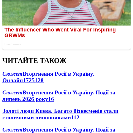
ЧИТАЙТЕ ТАКОЖ
Сюжет
Вторгнення Росії в Україну.
Онлайн
1725
128
Сюжет
Вторгнення Росії в Україну. Події за
липень 2026 року
16
Золоті люди Києва. Багато бізнесменів стали
столичними чиновниками
11
2
Сюжет
Вторгнення Росії в Україну. Події за