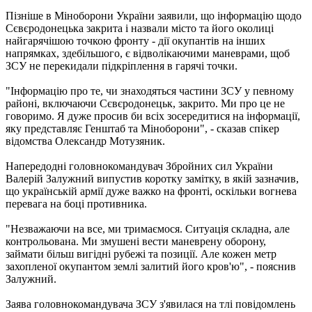
Пізніше в Міноборони України заявили, що інформацію щодо
Сєвєродонецька закрита і назвали місто та його околиці
найгарячішою точкою фронту - дії окупантів на інших
напрямках, здебільшого, є відволікаючими маневрами, щоб
ЗСУ не перекидали підкріплення в гарячі точки.
"Інформацію про те, чи знаходяться частини ЗСУ у певному
районі, включаючи Сєвєродонецьк, закрито. Ми про це не
говоримо. Я дуже просив би всіх зосередитися на інформації,
яку представляє Генштаб та Міноборони", - сказав спікер
відомства Олександр Мотузяник.
Напередодні головнокомандувач Збройних сил України
Валерій Залужний випустив коротку замітку, в якій зазначив,
що українській армії дуже важко на фронті, оскільки вогнева
перевага на боці противника.
"Незважаючи на все, ми тримаємося. Ситуація складна, але
контрольована. Ми змушені вести маневрену оборону,
займати більш вигідні рубежі та позиції. Але кожен метр
захопленої окупантом землі залитий його кров'ю", - пояснив
Залужний.
Заява головнокомандувача ЗСУ з'явилася на тлі повідомлень