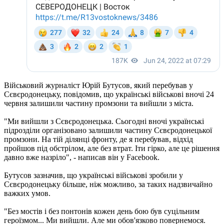
Військовий журналіст Юрій Бутусов, який перебував у
Сєвєродонецьку, повідомив, що українські військові вночі 24
червня залишили частину промзони та вийшли з міста.
"Ми вийшли з Сєвєродонецька. Сьогодні вночі українські
підрозділи організовано залишили частину Сєвєродонецької
промзони. На тій ділянці фронту, де я перебував, відхід
пройшов під обстрілом, але без втрат. Іти гірко, але це рішення
давно вже назріло", - написав він у Facebook.
Бутусов зазначив, що українські військові зробили у
Сєвєродонецьку більше, ніж можливо, за таких надзвичайно
важких умов.
"Без мостів і без понтонів кожен день бою був суцільним
героїзмом... Ми вийшли. Але ми обов'язково повернемося.