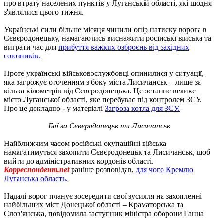
про втрату населених пунктів у Луганській області, які щодня
з'являлися цього тижня.
Українські сили більше місяця чинили опір натиску ворога в
Сєвєродонецьку, намагаючись виснажити російські війська та
виграти час для
прибуття важких озброєнь від західних
союзників.
Проте українські військовослужбовці опинилися у ситуації,
яка загрожує оточенням з боку міста Лисичанськ – лише за
кілька кілометрів від Сєвєродонецька. Це останнє велике
місто Луганської області, яке перебуває під контролем ЗСУ.
Про це докладно - у матеріалі
Загроза котла для ЗСУ.
Бої за Сєвєродонецьк та Лисичанськ
Найближчим часом російські окупаційні війська
намагатимуться захопити Сєвєродонецьк та Лисичанськ, щоб
вийти до адміністративних кордонів області.
Корреспондент.net
раніше розповідав,
для чого Кремлю
Луганська область.
Надалі ворог планує зосередити свої зусилля на захопленні
найбільших міст Донецької області – Краматорська та
Слов'янська, повідомила заступник міністра оборони Ганна