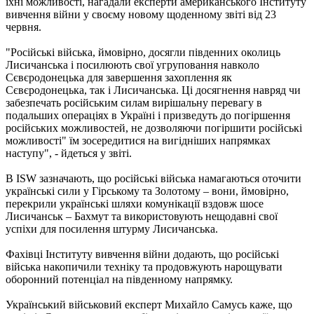
їхні можливості, нагадали експерти американського Інституту
вивчення війни у ​​своєму новому щоденному звіті від 23
червня.
"Російські війська, ймовірно, досягли південних околиць
Лисичанська і посилюють свої угруповання навколо
Сєвєродонецька для завершення захоплення як
Сєвєродонецька, так і Лисичанська. Ці досягнення навряд чи
забезпечать російським силам вирішальну перевагу в
подальших операціях в Україні і призведуть до погіршення
російських можливостей, не дозволяючи погіршити російські
можливості" їм зосередитися на вигідніших напрямках
наступу", - йдеться у звіті.
В ISW зазначають, що російські війська намагаються оточити
українські сили у Гірському та Золотому – вони, ймовірно,
перекрили українські шляхи комунікації вздовж шосе
Лисичанськ – Бахмут та використовують нещодавні свої
успіхи для посилення штурму Лисичанська.
Фахівці Інституту вивчення війни додають, що російські
війська накопичили техніку та продовжують нарощувати
оборонний потенціал на південному напрямку.
Український військовий експерт Михайло Самусь каже, що