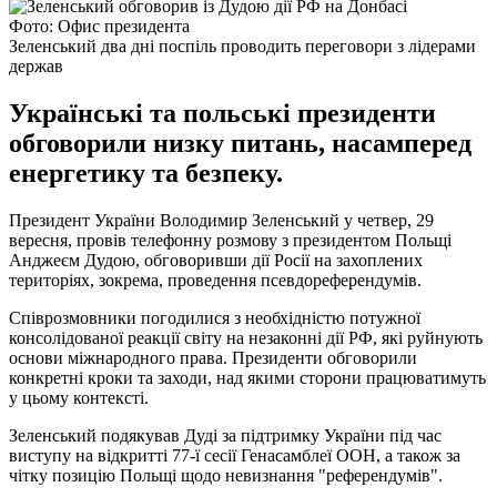
Фото: Офис президента
Зеленський два дні поспіль проводить переговори з лідерами
держав
Українські та польські президенти
обговорили низку питань, насамперед
енергетику та безпеку.
Президент України Володимир Зеленський у четвер, 29
вересня, провів телефонну розмову з президентом Польщі
Анджеєм Дудою, обговоривши дії Росії на захоплених
територіях, зокрема, проведення псевдореферендумів.
Співрозмовники погодилися з необхідністю потужної
консолідованої реакції світу на незаконні дії РФ, які руйнують
основи міжнародного права. Президенти обговорили
конкретні кроки та заходи, над якими сторони працюватимуть
у цьому контексті.
Зеленський подякував Дуді за підтримку України під час
виступу на відкритті 77-ї сесії Генасамблеї ООН, а також за
чітку позицію Польщі щодо невизнання "референдумів".