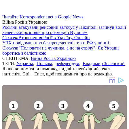
Читайте Korrespondent.net в Google News
Війна Росії з Україною
Росіяни атакували рейсовий автобус у Нікополі: загинув водій
Зеленськй розповів про розмову з Вучичем
Сюжет
Вторгнення Росії в Україну. Онлайн
УЧХ повідомив про безпрецедентні атаки РФ у липні
Сюжет
"Полювати на лучника, а не на стрілу". Як Україні
боротись з балістикою
СПЕЦТЕМА:
Війна Росії з Україною
ТЕГИ:
Украина
,
Польша
,
референдум
,
Владимир Зеленский
Якщо ви помітили помилку, виділіть необхідний текст і
натисніть Ctrl + Enter, щоб повідомити про це редакцію.