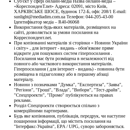
Суб'єкт у сфері онлайн-медіа Назва онлайн-медіа –
«КореспонденТ.net» Адреса: 02091, місто Київ,
ХАРКІВСЬКЕ ШОСЕ, будинок 172-Б, офіс 208/1 E-mail:
sunlight@mediadim.com.ua
Телефон: 044-205-43-00
Ідентифікатор медіа – R40-06068
Використання будь-яких матеріалів, розміщених на
сайті, дозволяється за умови посилання на
Корреспондент.net.
При копіюванні матеріалів зі сторінки « Новини України
і світу» , для інтернет - видань - обов'язкове пряме
відкрите для пошукових систем гіперпосилання .
Посилання має бути розміщена в незалежності від
повного або часткового використання матеріалів.
Гіперпосилання ( для інтернет - видань) - повинна бути
розміщена в підзаголовку або в першому абзаці
матеріалу.
Новини з позначками "Думка", "Експертиза", "Заява",
"Регіони", "Гроші", "Влада", "Вибори", "Тест-драйв",
"Спецпроекти", "Промо" публікуються на правах
реклами.
Розділ Спецпроекти створюється спільно з
комерційними партнерами.
Будь яке копіювання, публікація, передрук, чи наступне
поширення інформації, що містить посилання на
"Інтерфакс-Україна", EPA / UPG, суворо забороняється.