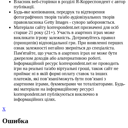
Власник веб-сторінки в розділі Я-Корреспондент є автор
публікації.
Будь-яке копіювання, передрук та відтворення
фотографічних творів та/або аудіовізуальних творів
правовласника Getty Images - суворо забороняється.
Матеріали сайту korrespondent.net призначені для осіб
старше 21 року (21+). Участь в азартних іграх може
викликати ігрову залежність. Дотримуйтесь правил
(принципів) відповідальної гри. При виявленні перших
ознак залежності негайно зверніться до спеціаліста.
Пам'ятайте, що участь в азартних іграх не може бути
джерелом доходів або альтернативою роботі.
Інформаційний ресурс korrespondent.net не проводить
ігри на реальні та/або віртуальні гроші, також сайт не
приймає ні в якій формі оплату ставок та інших
платежів, які пов’язані/можуть бути пов’язані з
азартними іграми, букмекерами чи тоталізаторами. Будь-
які матеріали на інформаційному ресурсі
korrespondent.net публікуються виключно в
інформаційних цілях.
X
Ошибка