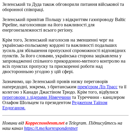
Зеленський та Дуда також обговорили питання військової та
оборонної співпраці.
Зеленський привітав Польщу з відкриттям газопроводу Baltic
Pipeline, наголосивши на його важливості для
енергонезалежності всього регіону.
Крім того, Зеленський наголосив на зменшенні черг на
українсько-польському кордоні та важливості подальших
зусиль для збільшення пропускної спроможності відповідних
пунктів. За його словами, українська сторона зацікавлена ​​у
запровадженні спільного прикордонно-митного контролю на
всіх пунктах пропуску та прискоренні роботи над
двосторонньою угодою у цій сфері.
Зазначимо, що Зеленський провів низку переговорів
напередодні, зокрема, з британським
прем'єром Ліз Трасс
та її
колегою з Канади Джастіном Трюдо. Крім того, відбулися
переговори з лідерами Німеччини
та Туреччини - канцлером
Олафом Шольцем та президентом
Реджепом Таїпом
Ердоганом.
Новини від
Корреспондент.net
в Telegram. Підписуйтесь на
наш канал
https://t.me/korrespondentnet