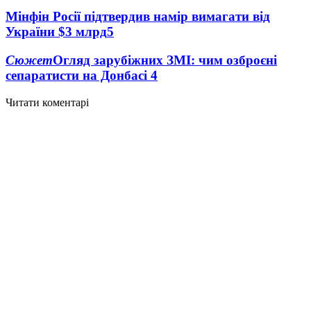
Мінфін Росії підтвердив намір вимагати від
України $3 млрд
5
Сюжет
Огляд зарубіжних ЗМІ: чим озброєні
сепаратисти на Донбасі
4
Читати коментарі