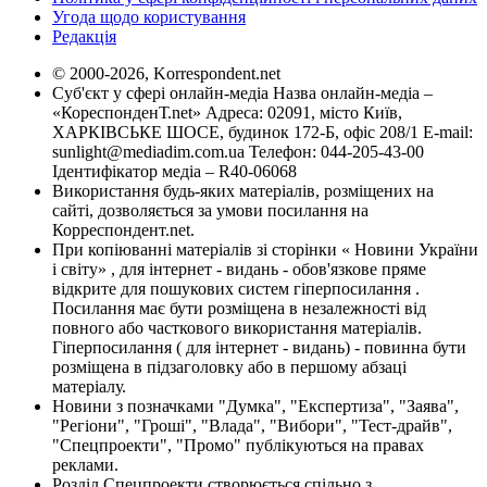
Угода щодо користування
Редакція
© 2000-2026, Korrespondent.net
Суб'єкт у сфері онлайн-медіа Назва онлайн-медіа –
«КореспонденТ.net» Адреса: 02091, місто Київ,
ХАРКІВСЬКЕ ШОСЕ, будинок 172-Б, офіс 208/1 E-mail:
sunlight@mediadim.com.ua
Телефон: 044-205-43-00
Ідентифікатор медіа – R40-06068
Використання будь-яких матеріалів, розміщених на
сайті, дозволяється за умови посилання на
Корреспондент.net.
При копіюванні матеріалів зі сторінки « Новини України
і світу» , для інтернет - видань - обов'язкове пряме
відкрите для пошукових систем гіперпосилання .
Посилання має бути розміщена в незалежності від
повного або часткового використання матеріалів.
Гіперпосилання ( для інтернет - видань) - повинна бути
розміщена в підзаголовку або в першому абзаці
матеріалу.
Новини з позначками "Думка", "Експертиза", "Заява",
"Регіони", "Гроші", "Влада", "Вибори", "Тест-драйв",
"Спецпроекти", "Промо" публікуються на правах
реклами.
Розділ Спецпроекти створюється спільно з