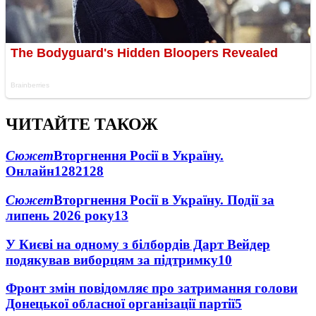
ЧИТАЙТЕ ТАКОЖ
Сюжет
Вторгнення Росії в Україну.
Онлайн
1282
128
Сюжет
Вторгнення Росії в Україну. Події за
липень 2026 року
13
У Києві на одному з білбордів Дарт Вейдер
подякував виборцям за підтримку
10
Фронт змін повідомляє про затримання голови
Донецької обласної організації партії
5