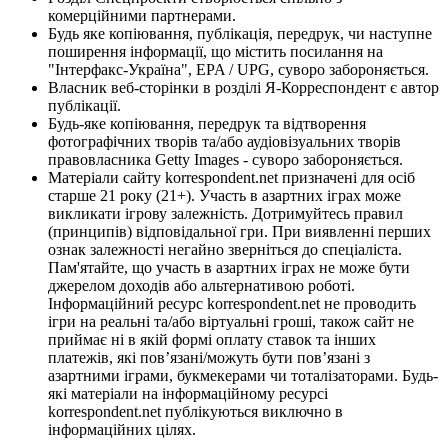
комерційними партнерами.
Будь яке копіювання, публікація, передрук, чи наступне
поширення інформації, що містить посилання на
"Інтерфакс-Україна", EPA / UPG, суворо забороняється.
Власник веб-сторінки в розділі Я-Корреспондент є автор
публікації.
Будь-яке копіювання, передрук та відтворення
фотографічних творів та/або аудіовізуальних творів
правовласника Getty Images - суворо забороняється.
Матеріали сайту korrespondent.net призначені для осіб
старше 21 року (21+). Участь в азартних іграх може
викликати ігрову залежність. Дотримуйтесь правил
(принципів) відповідальної гри. При виявленні перших
ознак залежності негайно зверніться до спеціаліста.
Пам'ятайте, що участь в азартних іграх не може бути
джерелом доходів або альтернативою роботі.
Інформаційний ресурс korrespondent.net не проводить
ігри на реальні та/або віртуальні гроші, також сайт не
приймає ні в якій формі оплату ставок та інших
платежів, які пов’язані/можуть бути пов’язані з
азартними іграми, букмекерами чи тоталізаторами. Будь-
які матеріали на інформаційному ресурсі
korrespondent.net публікуються виключно в
інформаційних цілях.