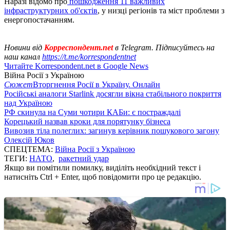
Наразі відомо про
пошкодження 11 важливих
інфраструктурних об'єктів
, у низці регіонів та міст проблеми з
енергопостачанням.
Новини від
Корреспондент.net
в Telegram. Підписуйтесь на
наш канал
https://t.me/korrespondentnet
Читайте Korrespondent.net в Google News
Війна Росії з Україною
Сюжет
Вторгнення Росії в Україну. Онлайн
Російські аналоги Starlink досягли вікна стабільного покриття
над Україною
РФ скинула на Суми чотири КАБи: є постраждалі
Корецький назвав кроки для порятунку бізнеса
Вивозив тіла полеглих: загинув керівник пошукового загону
Олексій Юков
СПЕЦТЕМА:
Війна Росії з Україною
ТЕГИ:
НАТО
,
ракетний удар
Якщо ви помітили помилку, виділіть необхідний текст і
натисніть Ctrl + Enter, щоб повідомити про це редакцію.