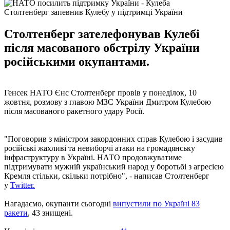
Столтенберг запевнив Кулебу у підтримці України
Столтенберг зателефонував Кулебі
після масованого обстрілу України
російськими окупантами.
Генсек НАТО Єнс Столтенберг провів у понеділок, 10
жовтня, розмову з главою МЗС України Дмитром Кулебою
після масованого ракетного удару Росії.
"Поговорив з міністром закордонних справ Кулебою і засудив
російські жахливі та невиборчі атаки на громадянську
інфраструктуру в Україні. НАТО продовжуватиме
підтримувати мужній український народ у боротьбі з агресією
Кремля стільки, скільки потрібно", - написав Столтенберг
у
Twitter.
Нагадаємо, окупанти сьогодні
випустили по Україні 83
ракети
, 43 знищені.