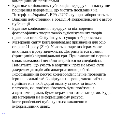
комерційними партнерами.
Будь яке копіювання, публікація, передрук, чи наступне
поширення інформації, що містить посилання на
"Інтерфакс-Україна", EPA / UPG, суворо забороняється.
Власник веб-сторінки в розділі Я-Корреспондент є автор
публікації.
Будь-яке копіювання, передрук та відтворення
фотографічних творів та/або аудіовізуальних творів
правовласника Getty Images - суворо забороняється.
Матеріали сайту korrespondent.net призначені для осіб
старше 21 року (21+). Участь в азартних іграх може
викликати ігрову залежність. Дотримуйтесь правил
(принципів) відповідальної гри. При виявленні перших
ознак залежності негайно зверніться до спеціаліста.
Пам'ятайте, що участь в азартних іграх не може бути
джерелом доходів або альтернативою роботі.
Інформаційний ресурс korrespondent.net не проводить
ігри на реальні та/або віртуальні гроші, також сайт не
приймає ні в якій формі оплату ставок та інших
платежів, які пов’язані/можуть бути пов’язані з
азартними іграми, букмекерами чи тоталізаторами. Будь-
які матеріали на інформаційному ресурсі
korrespondent.net публікуються виключно в
інформаційних цілях.