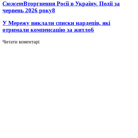
Сюжет
Вторгнення Росії в Україну. Події за
червень 2026 року
8
У Мережу виклали списки нардепів, які
отримали компенсацію за житло
6
Читати коментарі