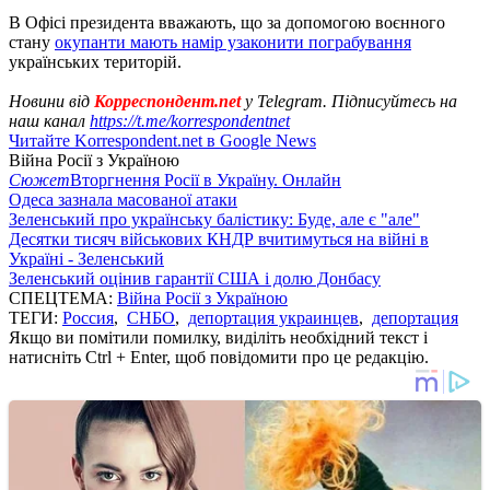
В Офісі президента вважають, що за допомогою воєнного
стану
окупанти мають намір узаконити пограбування
українських територій.
Новини від
Корреспондент.net
у Telegram. Підписуйтесь на
наш канал
https://t.me/korrespondentnet
Читайте Korrespondent.net в Google News
Війна Росії з Україною
Сюжет
Вторгнення Росії в Україну. Онлайн
Одеса зазнала масованої атаки
Зеленський про українську балістику: Буде, але є "але"
Десятки тисяч військових КНДР вчитимуться на війні в
Україні - Зеленський
Зеленський оцінив гарантії США і долю Донбасу
СПЕЦТЕМА:
Війна Росії з Україною
ТЕГИ:
Россия
,
СНБО
,
депортация украинцев
,
депортация
Якщо ви помітили помилку, виділіть необхідний текст і
натисніть Ctrl + Enter, щоб повідомити про це редакцію.