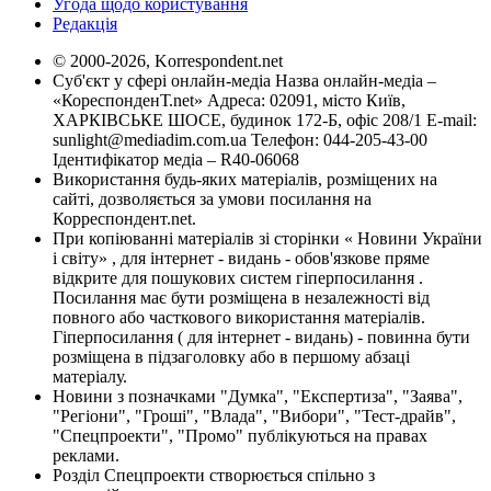
Угода щодо користування
Редакція
© 2000-2026, Korrespondent.net
Суб'єкт у сфері онлайн-медіа Назва онлайн-медіа –
«КореспонденТ.net» Адреса: 02091, місто Київ,
ХАРКІВСЬКЕ ШОСЕ, будинок 172-Б, офіс 208/1 E-mail:
sunlight@mediadim.com.ua
Телефон: 044-205-43-00
Ідентифікатор медіа – R40-06068
Використання будь-яких матеріалів, розміщених на
сайті, дозволяється за умови посилання на
Корреспондент.net.
При копіюванні матеріалів зі сторінки « Новини України
і світу» , для інтернет - видань - обов'язкове пряме
відкрите для пошукових систем гіперпосилання .
Посилання має бути розміщена в незалежності від
повного або часткового використання матеріалів.
Гіперпосилання ( для інтернет - видань) - повинна бути
розміщена в підзаголовку або в першому абзаці
матеріалу.
Новини з позначками "Думка", "Експертиза", "Заява",
"Регіони", "Гроші", "Влада", "Вибори", "Тест-драйв",
"Спецпроекти", "Промо" публікуються на правах
реклами.
Розділ Спецпроекти створюється спільно з