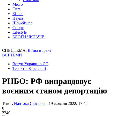
Місто
Світ
Бізнес
Наука
Шоу-бізнес
Спорт
Lifestyle
БЛОГИ ЧИТАЧІВ
СПЕЦТЕМА:
Війна в Ірані
ВСІ ТЕМИ
Вступ України в ЄС
Теракт в Барселоні
РНБО: РФ виправдовує
воєнним станом депортацію
Текст:
Надтока Світлана
, 19 жовтня 2022, 17:45
0
2240