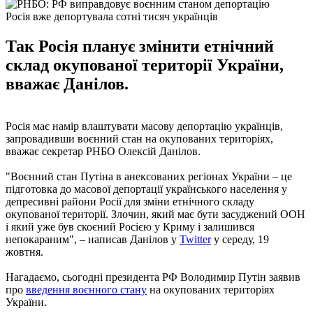
Росія вже депортувала сотні тисяч українців
Так Росія планує змінити етнічний
склад окупованої території України,
вважає Данілов.
Росія має намір влаштувати масову депортацію українців,
запровадивши воєнний стан на окупованих територіях,
вважає секретар РНБО Олексій Данілов.
"Воєнний стан Путіна в анексованих регіонах України – це
підготовка до масової депортації українського населення у
депресивні райони Росії для зміни етнічного складу
окупованої території. Злочин, який має бути засуджений ООН
і який уже був скоєний Росією у Криму і залишився
непокараним", – написав Данілов у
Twitter
у середу, 19
жовтня.
Нагадаємо, сьогодні президента РФ Володимир Путін заявив
про
введення воєнного стану
на окупованих територіях
України.