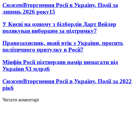
Сюжет
Вторгнення Росії в Україну. Події за
липень 2026 року
15
У Києві на одному з білбордів Дарт Вейдер
подякував виборцям за підтримку
7
Правозахисник, який втік з України, просить
політичного притулку в Росії
7
Мінфін Росії підтвердив намір вимагати від
України $3 млрд
6
Сюжет
Вторгнення Росії в Україну. Події за 2022
рік
6
Читати коментарі