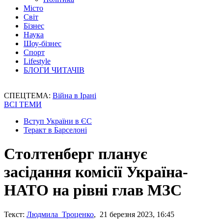
Місто
Світ
Бізнес
Наука
Шоу-бізнес
Спорт
Lifestyle
БЛОГИ ЧИТАЧІВ
СПЕЦТЕМА:
Війна в Ірані
ВСІ ТЕМИ
Вступ України в ЄС
Теракт в Барселоні
Столтенберг планує
засідання комісії Україна-
НАТО на рівні глав МЗС
Текст:
Людмила Троценко
, 21 березня 2023, 16:45