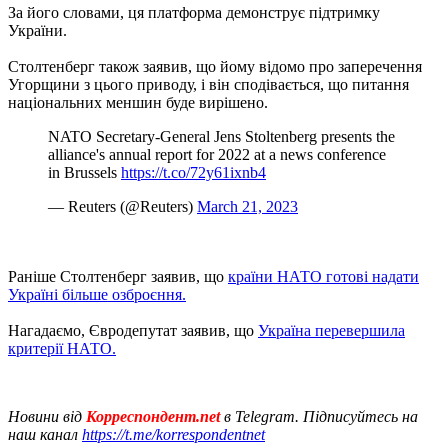
За його словами, ця платформа демонструє підтримку
України.
Столтенберг також заявив, що йому відомо про заперечення
Угорщини з цього приводу, і він сподівається, що питання
національних меншин буде вирішено.
NATO Secretary-General Jens Stoltenberg presents the
alliance's annual report for 2022 at a news conference
in Brussels
https://t.co/72y61ixnb4
— Reuters (@Reuters)
March 21, 2023
Раніше Столтенберг заявив, що
країни НАТО готові надати
Україні більше озброєння.
Нагадаємо, Євродепутат заявив, що
Україна перевершила
критерії НАТО.
Новини від
Корреспондент.net
в Telegram. Підписуйтесь на
наш канал
https://t.me/korrespondentnet