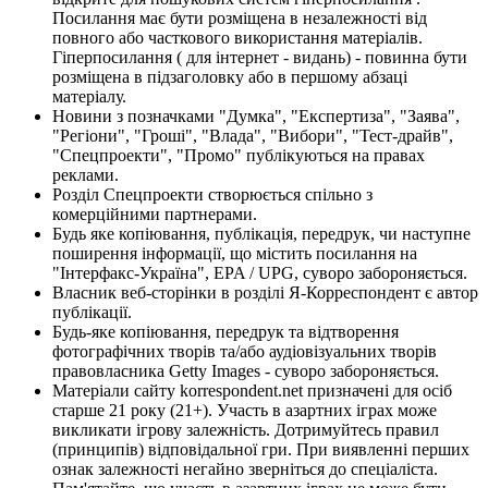
Посилання має бути розміщена в незалежності від
повного або часткового використання матеріалів.
Гіперпосилання ( для інтернет - видань) - повинна бути
розміщена в підзаголовку або в першому абзаці
матеріалу.
Новини з позначками "Думка", "Експертиза", "Заява",
"Регіони", "Гроші", "Влада", "Вибори", "Тест-драйв",
"Спецпроекти", "Промо" публікуються на правах
реклами.
Розділ Спецпроекти створюється спільно з
комерційними партнерами.
Будь яке копіювання, публікація, передрук, чи наступне
поширення інформації, що містить посилання на
"Інтерфакс-Україна", EPA / UPG, суворо забороняється.
Власник веб-сторінки в розділі Я-Корреспондент є автор
публікації.
Будь-яке копіювання, передрук та відтворення
фотографічних творів та/або аудіовізуальних творів
правовласника Getty Images - суворо забороняється.
Матеріали сайту korrespondent.net призначені для осіб
старше 21 року (21+). Участь в азартних іграх може
викликати ігрову залежність. Дотримуйтесь правил
(принципів) відповідальної гри. При виявленні перших
ознак залежності негайно зверніться до спеціаліста.