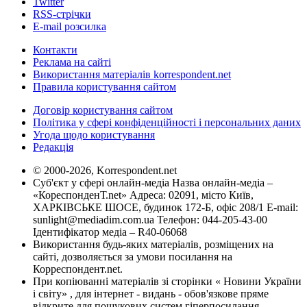
Twitter
RSS-стрічки
E-mail розсилка
Контакти
Реклама на сайті
Використання матеріалів korrespondent.net
Правила користування сайтом
Договір користування сайтом
Політика у сфері конфіденційності і персональних даних
Угода щодо користування
Редакція
© 2000-2026, Korrespondent.net
Суб'єкт у сфері онлайн-медіа Назва онлайн-медіа –
«КореспонденТ.net» Адреса: 02091, місто Київ,
ХАРКІВСЬКЕ ШОСЕ, будинок 172-Б, офіс 208/1 E-mail:
sunlight@mediadim.com.ua
Телефон: 044-205-43-00
Ідентифікатор медіа – R40-06068
Використання будь-яких матеріалів, розміщених на
сайті, дозволяється за умови посилання на
Корреспондент.net.
При копіюванні матеріалів зі сторінки « Новини України
і світу» , для інтернет - видань - обов'язкове пряме
відкрите для пошукових систем гіперпосилання .