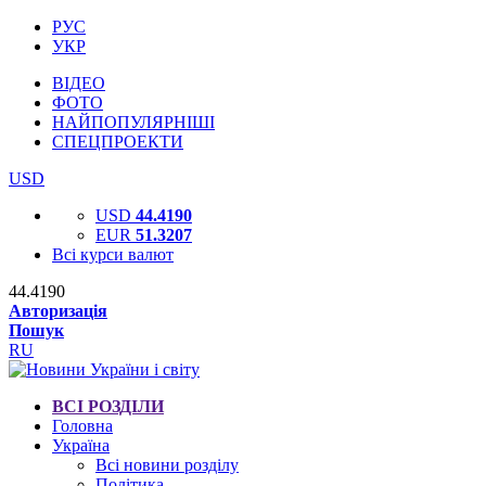
РУС
УКР
ВІДЕО
ФОТО
НАЙПОПУЛЯРНІШІ
СПЕЦПРОЕКТИ
USD
USD
44.4190
EUR
51.3207
Всі курси валют
44.4190
Авторизація
Пошук
RU
ВСІ РОЗДІЛИ
Головна
Україна
Всі новини розділу
Політика