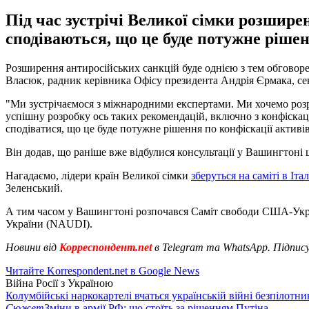
Під час зустрічі Великої сімки розшире
сподіваються, що це буде потужне рішен
Розширення антиросійських санкцій буде однією з тем обговоре
Власюк, радник керівника Офісу президента Андрія Єрмака, с
"Ми зустрічаємося з міжнародними експертами. Ми хочемо розроби
успішну розробку ось таких рекомендацій, включно з конфіскацією
сподіватися, що це буде потужне рішення по конфіскації активів
Він додав, що раніше вже відбулися консультації у Вашингтоні
Нагадаємо, лідери країн Великої сімки
зберуться на саміті в Іта
Зеленський.
А тим часом у Вашингтоні розпочався Саміт свободи США-Украї
України (NAUDI).
Новини від
Корреспондент.net
в Telegram та WhatsApp. Підпис
Читайте Korrespondent.net в Google News
Війна Росії з Україною
Колумбійські наркокартелі вчаться українській війні безпілотни
Сюжет
Зміни в армії РФ: що стоїть за рішенням Путіна