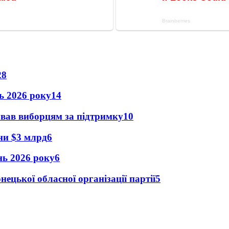
28
нь 2026 року
14
ував виборцям за підтримку
10
їни $3 млрд
6
ень 2026 року
6
ецької обласної організації партії
5