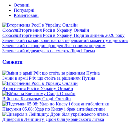
Останні
Популярні
Коментовані
Сюжет
Вторгнення Росії в Україну. Онлайн
Сюжет
Вторгнення Росії в Україну. Події за липень 2026 року
Зеленський сказав, коли настав переломний момент у відносин
Зеленський нагородив фон дер Ляєн новим орденом
Зеленський відреагував на смерть Ліндсі Грема
Сюжети
Зміни в армії РФ: що стоїть за рішенням Путіна
Вторгнення Росії в Україну. Онлайн
Війна на Близькому Сході. Онлайн
Підсумки 05.08: Удар по Києву і брак антибалістики
Диверсія в Лейпцигу. Дрон біля українського літака