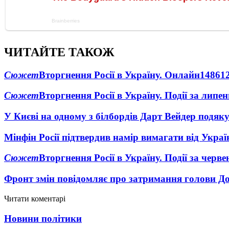
ЧИТАЙТЕ ТАКОЖ
Сюжет
Вторгнення Росії в Україну. Онлайн
1486
1
Сюжет
Вторгнення Росії в Україну. Події за липе
У Києві на одному з білбордів Дарт Вейдер подяк
Мінфін Росії підтвердив намір вимагати від Укра
Сюжет
Вторгнення Росії в Україну. Події за черв
Фронт змін повідомляє про затримання голови Дон
Читати коментарі
Новини політики