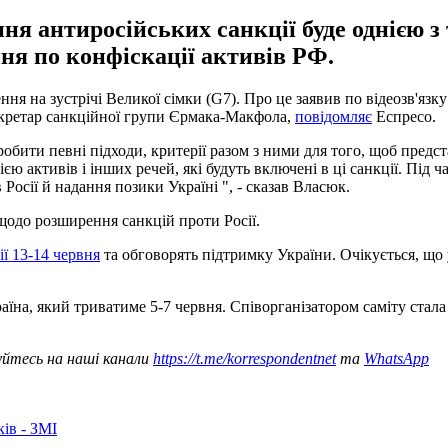
ння антиросійських санкції буде однією з
ня по конфіскації активів РФ.
ння на зустрічі Великої сімки (G7). Про це заявив по відеозв'я
екретар санкційної групи Єрмака-Макфола,
повідомляє
Еспресо.
ти певні підходи, критерії разом з ними для того, щоб представи
 активів і інших речей, які будуть включені в ці санкції. Під ча
 Росії й надання позики Україні ", - сказав Власюк.
 щодо розширення санкцій проти Росії.
лії 13-14 червня
та обговорять підтримку України. Очікується, що
на, який триватиме 5-7 червня. Співорганізатором саміту стала
уйтесь на наші канали
https://t.me/korrespondentnet
та
WhatsApp
ків - ЗМІ