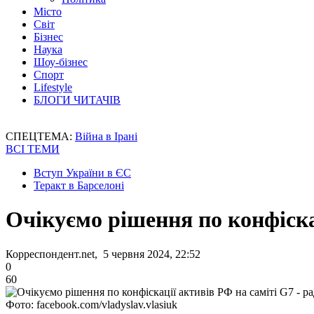
Місто
Світ
Бізнес
Наука
Шоу-бізнес
Спорт
Lifestyle
БЛОГИ ЧИТАЧІВ
СПЕЦТЕМА:
Війна в Ірані
ВСІ ТЕМИ
Вступ України в ЄС
Теракт в Барселоні
Очікуємо рішення по конфіска
Корреспондент.net, 5 червня 2024, 22:52
0
60
Фото: facebook.com/vladyslav.vlasiuk