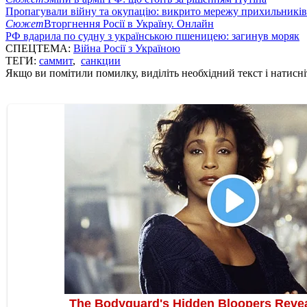
Пропагували війну та окупацію: викрито мережу прихильникі
Сюжет
Вторгнення Росії в Україну. Онлайн
РФ вдарила по судну з українською пшеницею: загинув моряк
СПЕЦТЕМА:
Війна Росії з Україною
ТЕГИ:
саммит
,
санкции
Якщо ви помітили помилку, виділіть необхідний текст і натисніт