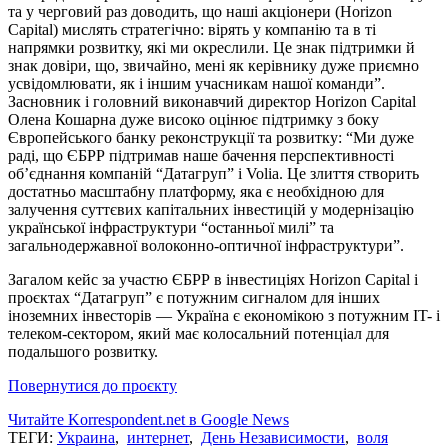
та у черговий раз доводить, що наші акціонери (Horizon
Capital) мислять стратегічно: вірять у компанію та в ті
напрямки розвитку, які ми окреслили. Це знак підтримки й
знак довіри, що, звичайно, мені як керівнику дуже приємно
усвідомлювати, як і іншим учасникам нашої команди”.
Засновник і головний виконавчий директор Horizon Capital
Олена Кошарна дуже високо оцінює підтримку з боку
Європейського банку реконструкції та розвитку: “Ми дуже
раді, що ЄБРР підтримав наше бачення перспективності
об’єднання компаній “Датагруп” і Volia. Це злиття створить
достатньо масштабну платформу, яка є необхідною для
залучення суттєвих капітальних інвестицій у модернізацію
української інфраструктури “останньої милі” та
загальнодержавної волоконно-оптичної інфраструктури”.
Загалом кейс за участю ЄБРР в інвестиціях Horizon Capital і
проєктах “Датагруп” є потужним сигналом для інших
іноземних інвесторів — Україна є економікою з потужним IT- і
телеком-сектором, який має колосальний потенціал для
подальшого розвитку.
Повернутися до проєкту
Читайте Korrespondent.net в Google News
ТЕГИ:
Украина
,
интернет
,
День Независимости
,
воля