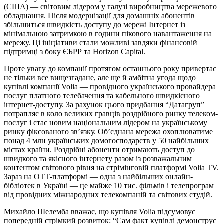
(США) — світовим лідером у галузі виробництва мережевого
обладнання. Після модернізації для домашніх абонентів
збільшиться швидкість доступу до мережі Інтернет із
мінімальною затримкою в години пікового навантаження на
мережу. Ці ініціативи стали можливі завдяки фінансовій
підтримці з боку ЄБРР та Horizon Capital.
Проте увагу до компанії протягом останнього року привертає
не тільки все вищезгадане, але ще й амбітна угода щодо
купівлі компанії Volia — провідного українського провайдера
послуг платного телебачення та кабельного швидкісного
інтернет-доступу. За рахунок цього придбання “Датагруп”
потрапляє в коло великих гравців роздрібного ринку телеком-
послуг і стає новим національним лідером на українському
ринку фіксованого зв’язку. Об’єднана мережа охоплюватиме
понад 4 млн українських домогосподарств у 50 найбільших
містах країни. Роздрібні абоненти отримають доступ до
швидкого та якісного інтернету разом із розважальним
контентом світового рівня на стрімінговій платформі Volia TV.
Зараз на ОТТ-платформі — одна з найбільших онлайн-
бібліотек в Україні — це майже 10 тис. фільмів і телепрограм
від провідних міжнародних телекомпаній та світових студій.
Михайло Шелемба вважає, що купівля Volia підсумовує
попередній стрімкий розвиток: “Сам факт купівлі демонструє