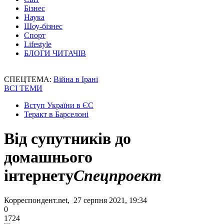
Бізнес
Наука
Шоу-бізнес
Спорт
Lifestyle
БЛОГИ ЧИТАЧІВ
СПЕЦТЕМА:
Війна в Ірані
ВСІ ТЕМИ
Вступ України в ЄС
Теракт в Барселоні
Від супутників до
домашнього
інтернету
Спецпроект
Корреспондент.net, 27 серпня 2021, 19:34
0
1724