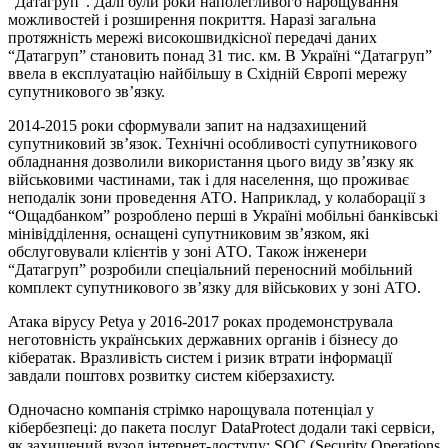
“Датагруп”. Далі були роки наполегливого нарощування
можливостей і розширення покриття. Наразі загальна
протяжність мережі високошвидкісної передачі даних
“Датагруп” становить понад 31 тис. км. В Україні “Датагруп”
ввела в експлуатацію найбільшу в Східній Європі мережу
супутникового зв’язку.
2014-2015 роки сформували запит на надзахищений
супутниковий зв’язок. Технічні особливості супутникового
обладнання дозволили використання цього виду зв’язку як
військовими частинами, так і для населення, що проживає
неподалік зони проведення АТО. Наприклад, у колаборації з
“Ощадбанком” розроблено перші в Україні мобільні банківські
мінівідділення, оснащені супутниковим зв’язком, які
обслуговували клієнтів у зоні АТО. Також інженери
“Датагруп” розробили спеціальний переносний мобільний
комплект супутникового зв’язку для військових у зоні АТО.
Атака вірусу Petya у 2016-2017 роках продемонструвала
неготовність українських державних органів і бізнесу до
кібератак. Вразливість систем і ризик втрати інформації
завдали поштовх розвитку систем кіберзахисту.
Одночасно компанія стрімко нарощувала потенціал у
кібербезпеці: до пакета послуг DataProtect додали такі сервіси,
як захищений вузол інтернет-доступу; SOC (Security Operations