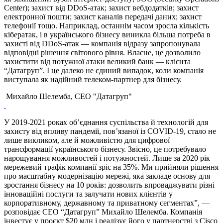
Center); захист від DDoS-атак; захист вебдодатків; захист
електронної пошти; захист каналів передачі даних; захист
телефонії тощо. Наприклад, останнім часом зросла кількість
кібератак, і в українського бізнесу виникла більша потреба в
захисті від DDoS-атак — компанія відразу запропонувала
відповідні рішення світового рівня. Власне, це дозволило
захистити від потужної атаки великий банк — клієнта
“Датагруп”. І це далеко не єдиний випадок, коли компанія
виступала як надійний телеком-партнер для бізнесу.
Михайло Шелемба, СЕО "Датагруп"
У 2019-2021 роках об’єднання суспільства й технологій для
захисту від впливу пандемії, пов’язаної із COVID-19, стало не
лише викликом, але й можливістю для цифрової
трансформації українського бізнесу. Звісно, це потребувало
нарощування можливостей і потужностей. Лише за 2020 рік
мережевий трафік компанії зріс на 35%. Ми прийняли рішення
про масштабну модернізацію мережі, яка закладе основу для
зростання бізнесу на 10 років: дозволить впроваджувати різні
інноваційні послуги та залучати нових клієнтів у
корпоративному, державному та приватному сегментах”, —
розповідає СЕО “Датагруп” Михайло Шелемба. Компанія
інвестує у проєкт $20 млн і реалізує його у партнерстві з Cisco