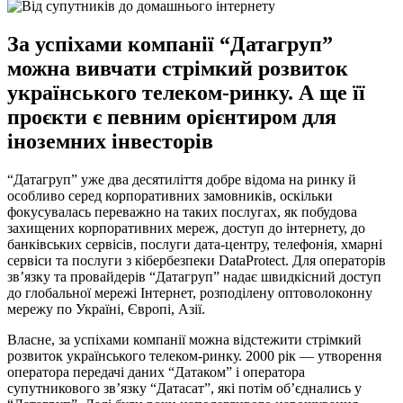
За успіхами компанії “Датагруп”
можна вивчати стрімкий розвиток
українського телеком-ринку. А ще її
проєкти є певним орієнтиром для
іноземних інвесторів
“Датагруп” уже два десятиліття добре відома на ринку й
особливо серед корпоративних замовників, оскільки
фокусувалась переважно на таких послугах, як побудова
захищених корпоративних мереж, доступ до інтернету, до
банківських сервісів, послуги дата-центру, телефонія, хмарні
сервіси та послуги з кібербезпеки DataProtect. Для операторів
зв’язку та провайдерів “Датагруп” надає швидкісний доступ
до глобальної мережі Інтернет, розподілену оптоволоконну
мережу по Україні, Європі, Азії.
Власне, за успіхами компанії можна відстежити стрімкий
розвиток українського телеком-ринку. 2000 рік — утворення
оператора передачі даних “Датаком” і оператора
супутникового зв’язку “Датасат”, які потім об’єднались у