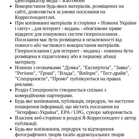
Ідентифікатор медіа – R40-06068
Використання будь-яких матеріалів, розміщених на
сайті, дозволяється за умови посилання на
Корреспондент.net.
При копіюванні матеріалів зі сторінки « Новини України
і світу» , для інтернет - видань - обов'язкове пряме
відкрите для пошукових систем гіперпосилання .
Посилання має бути розміщена в незалежності від
повного або часткового використання матеріалів.
Гіперпосилання ( для інтернет - видань) - повинна бути
розміщена в підзаголовку або в першому абзаці
матеріалу.
Новини з позначками "Думка", "Експертиза", "Заява",
"Регіони", "Гроші", "Влада", "Вибори", "Тест-драйв",
"Спецпроекти", "Промо" публікуються на правах
реклами.
Розділ Спецпроекти створюється спільно з
комерційними партнерами.
Будь яке копіювання, публікація, передрук, чи наступне
поширення інформації, що містить посилання на
"Інтерфакс-Україна", EPA / UPG, суворо забороняється.
Власник веб-сторінки в розділі Я-Корреспондент є автор
публікації.
Будь-яке копіювання, передрук та відтворення
фотографічних творів та/або аудіовізуальних творів