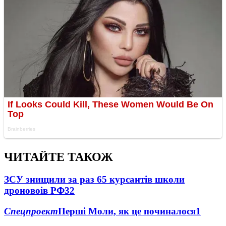
ЧИТАЙТЕ ТАКОЖ
ЗСУ знищили за раз 65 курсантів школи
дроновоів РФ
32
Спецпроект
Перші Моли, як це починалося
1