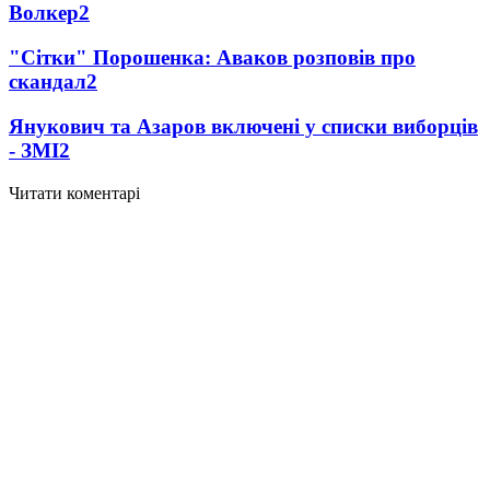
Волкер
2
"Сітки" Порошенка: Аваков розповів про
скандал
2
Янукович та Азаров включені у списки виборців
- ЗМІ
2
Читати коментарі