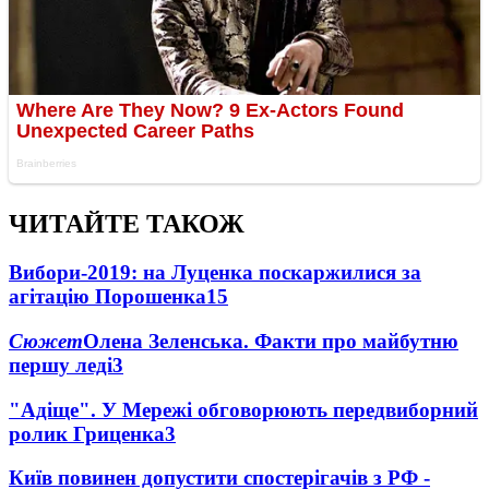
ЧИТАЙТЕ ТАКОЖ
Вибори-2019: на Луценка поскаржилися за
агітацію Порошенка
15
Сюжет
Олена Зеленська. Факти про майбутню
першу леді
3
"Адіще". У Мережі обговорюють передвиборний
ролик Гриценка
3
Київ повинен допустити спостерігачів з РФ -