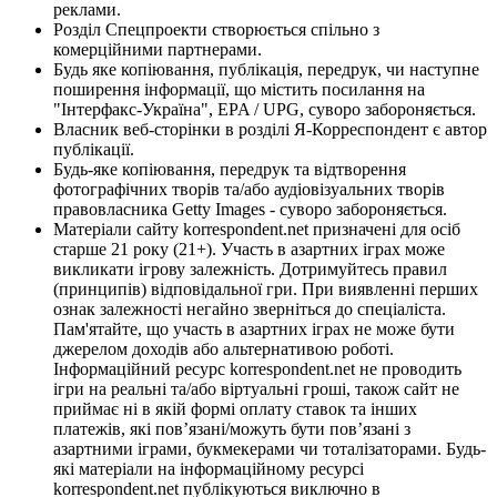
реклами.
Розділ Спецпроекти створюється спільно з
комерційними партнерами.
Будь яке копіювання, публікація, передрук, чи наступне
поширення інформації, що містить посилання на
"Інтерфакс-Україна", EPA / UPG, суворо забороняється.
Власник веб-сторінки в розділі Я-Корреспондент є автор
публікації.
Будь-яке копіювання, передрук та відтворення
фотографічних творів та/або аудіовізуальних творів
правовласника Getty Images - суворо забороняється.
Матеріали сайту korrespondent.net призначені для осіб
старше 21 року (21+). Участь в азартних іграх може
викликати ігрову залежність. Дотримуйтесь правил
(принципів) відповідальної гри. При виявленні перших
ознак залежності негайно зверніться до спеціаліста.
Пам'ятайте, що участь в азартних іграх не може бути
джерелом доходів або альтернативою роботі.
Інформаційний ресурс korrespondent.net не проводить
ігри на реальні та/або віртуальні гроші, також сайт не
приймає ні в якій формі оплату ставок та інших
платежів, які пов’язані/можуть бути пов’язані з
азартними іграми, букмекерами чи тоталізаторами. Будь-
які матеріали на інформаційному ресурсі
korrespondent.net публікуються виключно в