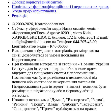
Договір користування сайтом
Політика у сфері конфіденційності і персональних даних
Угода щодо користування
Редакція
© 2000-2026, Korrespondent.net
Суб'єкт у сфері онлайн-медіа Назва онлайн-медіа –
«КореспонденТ.net» Адреса: 02091, місто Київ,
ХАРКІВСЬКЕ ШОСЕ, будинок 172-Б, офіс 208/1 E-mail:
sunlight@mediadim.com.ua
Телефон: 044-205-43-00
Ідентифікатор медіа – R40-06068
Використання будь-яких матеріалів, розміщених на
сайті, дозволяється за умови посилання на
Корреспондент.net.
При копіюванні матеріалів зі сторінки « Новини України
і світу» , для інтернет - видань - обов'язкове пряме
відкрите для пошукових систем гіперпосилання .
Посилання має бути розміщена в незалежності від
повного або часткового використання матеріалів.
Гіперпосилання ( для інтернет - видань) - повинна бути
розміщена в підзаголовку або в першому абзаці
матеріалу.
Новини з позначками "Думка", "Експертиза", "Заява",
"Регіони", "Гроші", "Влада", "Вибори", "Тест-драйв",
"Спецпроекти", "Промо" публікуються на правах