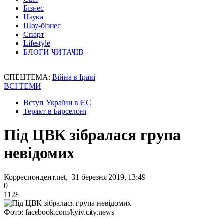
Бізнес
Наука
Шоу-бізнес
Спорт
Lifestyle
БЛОГИ ЧИТАЧІВ
СПЕЦТЕМА:
Війна в Ірані
ВСІ ТЕМИ
Вступ України в ЄС
Теракт в Барселоні
Під ЦВК зібралася група
невідомих
Корреспондент.net, 31 березня 2019, 13:49
0
1128
Фото: facebook.com/kyiv.city.news