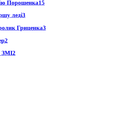
цію Порошенка
15
ршу леді
3
ролик Гриценка
3
ер
2
- ЗМІ
2