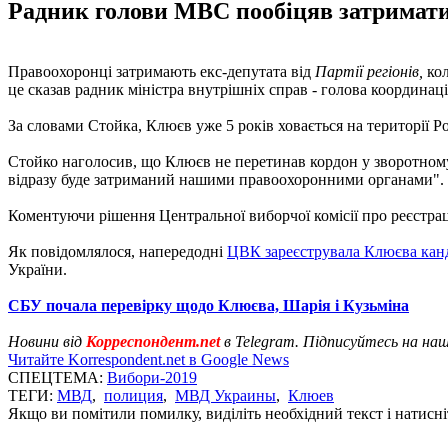
Радник голови МВС пообіцяв затримати 
Правоохоронці затримають екс-депутата від
Партії регіонів,
кол
це сказав радник міністра внутрішніх справ - голова координа
За словами Стойка, Клюєв уже 5 років ховається на території Р
Стойко наголосив, що Клюєв не перетинав кордон у зворотному н
відразу буде затриманий нашими правоохоронними органами".
Коментуючи рішення Центральної виборчої комісії про реєстра
Як повідомлялося, напередодні
ЦВК зареєструвала Клюєва ка
України.
СБУ почала перевірку щодо Клюєва, Шарія і Кузьміна
Новини від
Корреспондент.net
в Telegram. Підписуйтесь на на
Читайте Korrespondent.net в Google News
СПЕЦТЕМА:
Вибори-2019
ТЕГИ:
МВД
,
полиция
,
МВД Украины
,
Клюев
Якщо ви помітили помилку, виділіть необхідний текст і натисніт