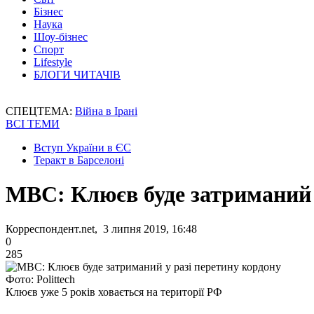
Бізнес
Наука
Шоу-бізнес
Спорт
Lifestyle
БЛОГИ ЧИТАЧІВ
СПЕЦТЕМА:
Війна в Ірані
ВСІ ТЕМИ
Вступ України в ЄС
Теракт в Барселоні
МВС: Клюєв буде затриманий 
Корреспондент.net, 3 липня 2019, 16:48
0
285
Фото: Рolittech
Клюєв уже 5 років ховається на території РФ