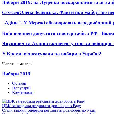
Вибори-2019: на Луценка поскаржилися за агіта
Сюжет
Олена Зеленська. Факти про майбутню пе
"Адіще". У Мережі обговорюють передвиборний 
Київ повинен допустити спостерігачів з РФ - Волк
Янукович та Азаров включені у списки виборців 
У Кремлі відреагували на вибори в Україні
2
Читати коментарі
Вибори 2019
Останні
Популярні
Коментовані
ЦВК затвердила результати довиборів в Раду
Стали відомі попередні результати довиборів до Ради