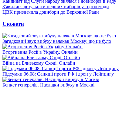
Кандидат від Слуги народу знялася з довиборів в Раду
З'явилися результати перших виборів у тергромади
ЦВК призначила довибори до Верховної Ради
Сюжети
Загадковий звук вибуху налякав Москву: що це було
Вторгнення Росії в Україну. Онлайн
Війна на Близькому Сході. Онлайн
Підсумки 06.08: Санкції проти РФ і дрон у Лейпцигу
Бенкет генералів. Наслідки вибуху в Москві