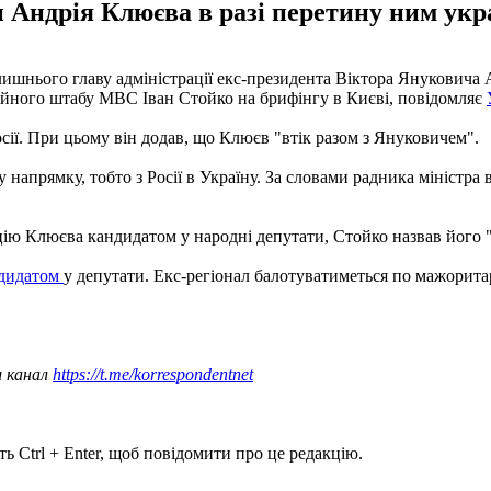
Андрія Клюєва в разі перетину ним укра
ишнього главу адміністрації екс-президента Віктора Януковича 
ційного штабу МВС Іван Стойко на брифінгу в Києві, повідомляє
осії. При цьому він додав, що Клюєв "втік разом з Януковичем".
апрямку, тобто з Росії в Україну. За словами радника міністра в
цію Клюєва кандидатом у народні депутати, Стойко назвав його "
ндидатом
у депутати. Екс-регіонал балотуватиметься по мажорита
ш канал
https://t.me/korrespondentnet
ь Ctrl + Enter, щоб повідомити про це редакцію.