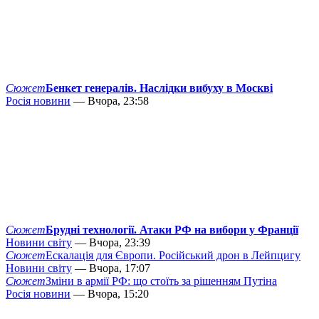
Сюжет
Бенкет генералів. Наслідки вибуху в Москві
Росія новини
— Вчора, 23:58
Сюжет
Брудні технології. Атаки РФ на вибори у Франції
Новини світу
— Вчора, 23:39
Сюжет
Ескалація для Європи. Російський дрон в Лейпцигу
Новини світу
— Вчора, 17:07
Сюжет
Зміни в армії РФ: що стоїть за рішенням Путіна
Росія новини
— Вчора, 15:20