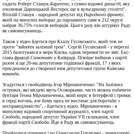
сидить Роберт Сташук-Баратеон, з сумно відомої династії, яку
очолював Дарницький Вестерос ще в вульгарному столітті".
Віталій Сташук - народний депутат від
Народного фронту
,
який на минулих виборах до парламенту саме в 212 окрузі
набрав 36,75% голосів виборців. Цього разу він штурмує Раду
як самовисуванець.
Також у відео йдеться про Кхалу Гусовського, який теж не
проти "зайняти залізний трон". Сергій Гусовський - у вересні
2015 балотувався в мери Києва, однак перемогти не зміг. Екс-
глава фракції
Самопоміч
у Київраді. Пізніше вийшов з партії
разом зі ще 20-ма депутатами тодішньої фракції, 17 з яких
приєдналися до створеної ним депутатської групи
Київська
команда.
Згадується і свободівець Ігор Мірошниченко: "На Залізних
островах, які місцеві звуть Осокорками, часто можна побачити
бунтаря Теона Мірошниченка, який виріс в Інтерфелії і тримає
в серці вогонь, але йому щось не вистачає для боротьби з
несправедливістю", - йдеться у відео. Мірошниченко - в
минулому відомий спортивний журналіст, член партії
Свобода
, народний депутат України VII скликання, член
фракції партії
Свобода.
Йде в Раду як самовисуванець.
Пройшлися піарники і по Олександрі Гордієнко - директорові