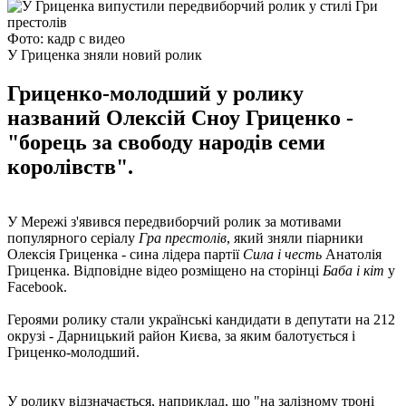
Фото: кадр с видео
У Гриценка зняли новий ролик
Гриценко-молодший у ролику
названий Олексій Сноу Гриценко -
"борець за свободу народів семи
королівств".
У Мережі з'явився передвиборчий ролик за мотивами
популярного серіалу
Гра престолів
, який зняли піарники
Олексія Гриценка - сина лідера партії
Сила і честь
Анатолія
Гриценка. Відповідне відео розміщено на сторінці
Баба і кіт
у
Facebook.
Героями ролику стали українські кандидати в депутати на 212
окрузі - Дарницький район Києва, за яким балотується і
Гриценко-молодший.
У ролику відзначається, наприклад, що "на залізному троні