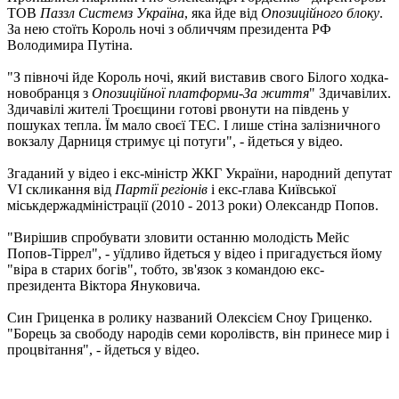
ТОВ
Паззл Системз Україна
, яка йде від
Опозиційного блоку
.
За нею стоїть Король ночі з обличчям президента РФ
Володимира Путіна.
"З півночі йде Король ночі, який виставив свого Білого ходка-
новобранця з
Опозиційної платформи-За життя
" Здичавілих.
Здичавілі жителі Троєщини готові рвонути на південь у
пошуках тепла. Їм мало своєї ТЕС. І лише стіна залізничного
вокзалу Дарниця стримує ці потуги", - йдеться у відео.
Згаданий у відео і екс-міністр ЖКГ України, народний депутат
VI скликання від
Партії регіонів
і екс-глава Київської
міськдержадміністрації (2010 - 2013 роки) Олександр Попов.
"Вирішив спробувати зловити останню молодість Мейс
Попов-Тіррел", - уїдливо йдеться у відео і пригадується йому
"віра в старих богів", тобто, зв'язок з командою екс-
президента Віктора Януковича.
Син Гриценка в ролику названий Олексієм Сноу Гриценко.
"Борець за свободу народів семи королівств, він принесе мир і
процвітання", - йдеться у відео.