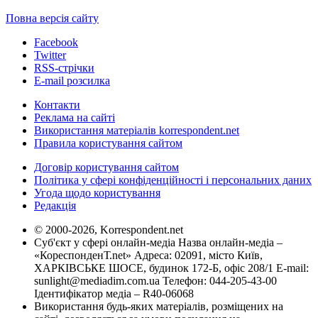
Повна версія сайту
Facebook
Twitter
RSS-стрічки
E-mail розсилка
Контакти
Реклама на сайті
Використання матеріалів korrespondent.net
Правила користування сайтом
Договір користування сайтом
Політика у сфері конфіденційності і персональних даних
Угода щодо користування
Редакція
© 2000-2026, Korrespondent.net
Суб'єкт у сфері онлайн-медіа Назва онлайн-медіа –
«КореспонденТ.net» Адреса: 02091, місто Київ,
ХАРКІВСЬКЕ ШОСЕ, будинок 172-Б, офіс 208/1 E-mail:
sunlight@mediadim.com.ua
Телефон: 044-205-43-00
Ідентифікатор медіа – R40-06068
Використання будь-яких матеріалів, розміщених на