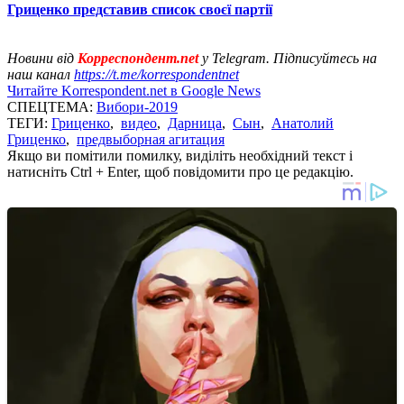
Гриценко представив список своєї партії
Новини від
Корреспондент.net
у Telegram. Підписуйтесь на
наш канал
https://t.me/korrespondentnet
Читайте Korrespondent.net в Google News
СПЕЦТЕМА:
Вибори-2019
ТЕГИ:
Гриценко
,
видео
,
Дарница
,
Сын
,
Анатолий
Гриценко
,
предвыборная агитация
Якщо ви помітили помилку, виділіть необхідний текст і
натисніть Ctrl + Enter, щоб повідомити про це редакцію.