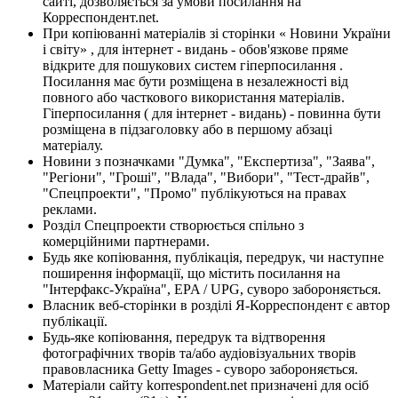
сайті, дозволяється за умови посилання на
Корреспондент.net.
При копіюванні матеріалів зі сторінки « Новини України
і світу» , для інтернет - видань - обов'язкове пряме
відкрите для пошукових систем гіперпосилання .
Посилання має бути розміщена в незалежності від
повного або часткового використання матеріалів.
Гіперпосилання ( для інтернет - видань) - повинна бути
розміщена в підзаголовку або в першому абзаці
матеріалу.
Новини з позначками "Думка", "Експертиза", "Заява",
"Регіони", "Гроші", "Влада", "Вибори", "Тест-драйв",
"Спецпроекти", "Промо" публікуються на правах
реклами.
Розділ Спецпроекти створюється спільно з
комерційними партнерами.
Будь яке копіювання, публікація, передрук, чи наступне
поширення інформації, що містить посилання на
"Інтерфакс-Україна", EPA / UPG, суворо забороняється.
Власник веб-сторінки в розділі Я-Корреспондент є автор
публікації.
Будь-яке копіювання, передрук та відтворення
фотографічних творів та/або аудіовізуальних творів
правовласника Getty Images - суворо забороняється.
Матеріали сайту korrespondent.net призначені для осіб