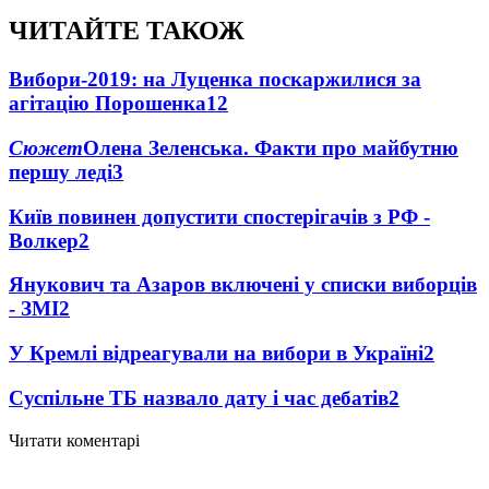
ЧИТАЙТЕ ТАКОЖ
Вибори-2019: на Луценка поскаржилися за
агітацію Порошенка
12
Сюжет
Олена Зеленська. Факти про майбутню
першу леді
3
Київ повинен допустити спостерігачів з РФ -
Волкер
2
Янукович та Азаров включені у списки виборців
- ЗМІ
2
У Кремлі відреагували на вибори в Україні
2
Суспільне ТБ назвало дату і час дебатів
2
Читати коментарі