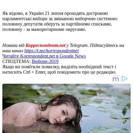
Як відомо, в Україні 21 липня проходять дострокові
парламентські вибори за змішаною виборчою системою:
половину депутатів оберуть за партійними списками,
половину - за мажоритарними округами.
Новини від
Корреспондент.net
у Telegram. Підписуйтесь на
наш канал
https://t.me/korrespondentnet
Читайте Korrespondent.net в Google News
СПЕЦТЕМА:
Вибори-2019
Якщо ви помітили помилку, виділіть необхідний текст і
натисніть Ctrl + Enter, щоб повідомити про це редакцію.