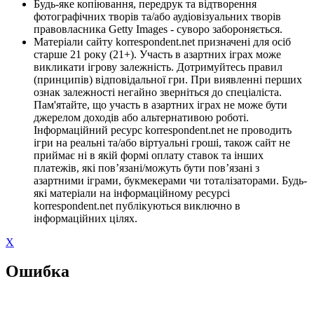
Будь-яке копіювання, передрук та відтворення
фотографічних творів та/або аудіовізуальних творів
правовласника Getty Images - суворо забороняється.
Матеріали сайту korrespondent.net призначені для осіб
старше 21 року (21+). Участь в азартних іграх може
викликати ігрову залежність. Дотримуйтесь правил
(принципів) відповідальної гри. При виявленні перших
ознак залежності негайно зверніться до спеціаліста.
Пам'ятайте, що участь в азартних іграх не може бути
джерелом доходів або альтернативою роботі.
Інформаційний ресурс korrespondent.net не проводить
ігри на реальні та/або віртуальні гроші, також сайт не
приймає ні в якій формі оплату ставок та інших
платежів, які пов’язані/можуть бути пов’язані з
азартними іграми, букмекерами чи тоталізаторами. Будь-
які матеріали на інформаційному ресурсі
korrespondent.net публікуються виключно в
інформаційних цілях.
X
Ошибка