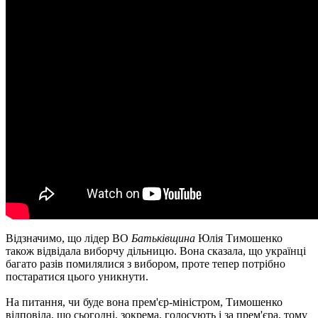
Відзначимо, що лідер ВО
Батьківщина
Юлія Тимошенко
також відвідала виборчу дільницю. Вона сказала, що українці
багато разів помилялися з вибором, проте тепер потрібно
постаратися цього уникнути.
На питання, чи буде вона прем'єр-міністром, Тимошенко
відповіла, що сьогодні, зокрема, голосують і за прем'єра, тому