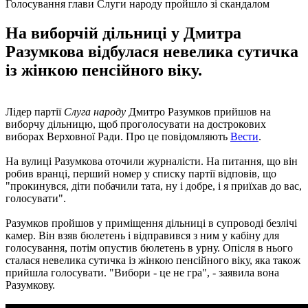
Голосування глави Слуги народу пройшло зі скандалом
На виборчій дільниці у Дмитра
Разумкова відбулася невелика сутичка
із жінкою пенсійного віку.
Лідер партії
Слуга народу
Дмитро Разумков прийшов на
виборчу дільницю, щоб проголосувати на дострокових
виборах Верховної Ради. Про це повідомляють
Вести
.
На вулиці Разумкова оточили журналісти. На питання, що він
робив вранці, перший номер у списку партії відповів, що
"прокинувся, діти побачили тата, ну і добре, і я приїхав до вас,
голосувати".
Разумков пройшов у приміщення дільниці в супроводі безлічі
камер. Він взяв бюлетень і відправився з ним у кабіну для
голосування, потім опустив бюлетень в урну. Опісля в нього
сталася невелика сутичка із жінкою пенсійного віку, яка також
прийшла голосувати. "Вибори - це не гра", - заявила вона
Разумкову.