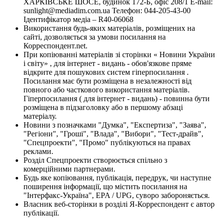
ХАРКІВСЬКЕ ШОСЕ, будинок 172-Б, офіс 208/1 E-mail:
sunlight@mediadim.com.ua
Телефон: 044-205-43-00
Ідентифікатор медіа – R40-06068
Використання будь-яких матеріалів, розміщених на
сайті, дозволяється за умови посилання на
Корреспондент.net.
При копіюванні матеріалів зі сторінки « Новини України
і світу» , для інтернет - видань - обов'язкове пряме
відкрите для пошукових систем гіперпосилання .
Посилання має бути розміщена в незалежності від
повного або часткового використання матеріалів.
Гіперпосилання ( для інтернет - видань) - повинна бути
розміщена в підзаголовку або в першому абзаці
матеріалу.
Новини з позначками "Думка", "Експертиза", "Заява",
"Регіони", "Гроші", "Влада", "Вибори", "Тест-драйв",
"Спецпроекти", "Промо" публікуються на правах
реклами.
Розділ Спецпроекти створюється спільно з
комерційними партнерами.
Будь яке копіювання, публікація, передрук, чи наступне
поширення інформації, що містить посилання на
"Інтерфакс-Україна", EPA / UPG, суворо забороняється.
Власник веб-сторінки в розділі Я-Корреспондент є автор
публікації.