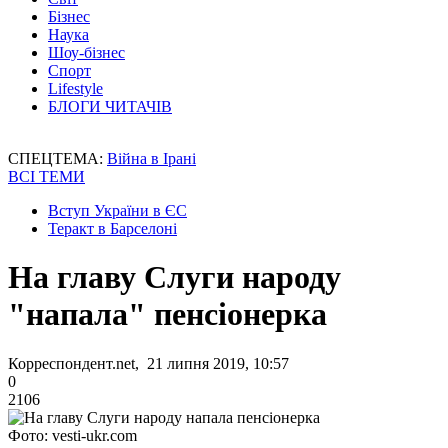
Бізнес
Наука
Шоу-бізнес
Спорт
Lifestyle
БЛОГИ ЧИТАЧІВ
СПЕЦТЕМА:
Війна в Ірані
ВСІ ТЕМИ
Вступ України в ЄС
Теракт в Барселоні
На главу Слуги народу
"напала" пенсіонерка
Корреспондент.net, 21 липня 2019, 10:57
0
2106
Фото: vesti-ukr.com