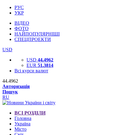
РУС
УКР
ВІДЕО
ФОТО
НАЙПОПУЛЯРНІШІ
СПЕЦПРОЕКТИ
USD
USD
44.4962
EUR
51.3814
Всі курси валют
44.4962
Авторизація
Пошук
RU
ВСІ РОЗДІЛИ
Головна
Україна
Місто
Світ