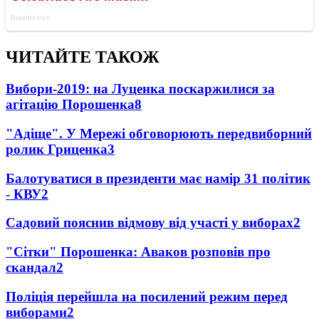
ЧИТАЙТЕ ТАКОЖ
Вибори-2019: на Луценка поскаржилися за
агітацію Порошенка
8
"Адіще". У Мережі обговорюють передвиборний
ролик Гриценка
3
Балотуватися в президенти має намір 31 політик
- КВУ
2
Садовий пояснив відмову від участі у виборах
2
"Сітки" Порошенка: Аваков розповів про
скандал
2
Поліція перейшла на посилений режим перед
виборами
2