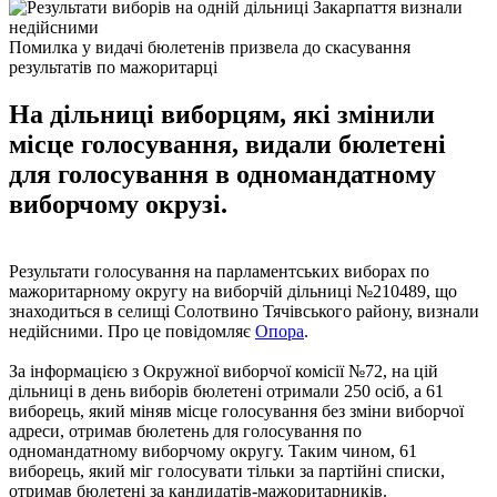
Помилка у видачі бюлетенів призвела до скасування
результатів по мажоритарці
На дільниці виборцям, які змінили
місце голосування, видали бюлетені
для голосування в одномандатному
виборчому окрузі.
Результати голосування на парламентських виборах по
мажоритарному округу на виборчій дільниці №210489, що
знаходиться в селищі Солотвино Тячівського району, визнали
недійсними. Про це повідомляє
Опора
.
За інформацією з Окружної виборчої комісії №72, на цій
дільниці в день виборів бюлетені отримали 250 осіб, а 61
виборець, який міняв місце голосування без зміни виборчої
адреси, отримав бюлетень для голосування по
одномандатному виборчому округу. Таким чином, 61
виборець, який міг голосувати тільки за партійні списки,
отримав бюлетені за кандидатів-мажоритарників.