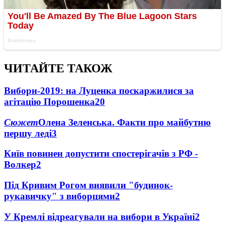
ЧИТАЙТЕ ТАКОЖ
Вибори-2019: на Луценка поскаржилися за
агітацію Порошенка
20
Сюжет
Олена Зеленська. Факти про майбутню
першу леді
3
Київ повинен допустити спостерігачів з РФ -
Волкер
2
Під Кривим Рогом виявили "будинок-
рукавичку" з виборцями
2
У Кремлі відреагували на вибори в Україні
2