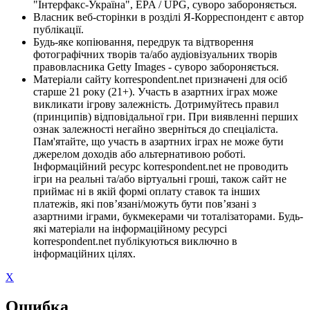
"Інтерфакс-Україна", EPA / UPG, суворо забороняється.
Власник веб-сторінки в розділі Я-Корреспондент є автор
публікації.
Будь-яке копіювання, передрук та відтворення
фотографічних творів та/або аудіовізуальних творів
правовласника Getty Images - суворо забороняється.
Матеріали сайту korrespondent.net призначені для осіб
старше 21 року (21+). Участь в азартних іграх може
викликати ігрову залежність. Дотримуйтесь правил
(принципів) відповідальної гри. При виявленні перших
ознак залежності негайно зверніться до спеціаліста.
Пам'ятайте, що участь в азартних іграх не може бути
джерелом доходів або альтернативою роботі.
Інформаційний ресурс korrespondent.net не проводить
ігри на реальні та/або віртуальні гроші, також сайт не
приймає ні в якій формі оплату ставок та інших
платежів, які пов’язані/можуть бути пов’язані з
азартними іграми, букмекерами чи тоталізаторами. Будь-
які матеріали на інформаційному ресурсі
korrespondent.net публікуються виключно в
інформаційних цілях.
X
Ошибка