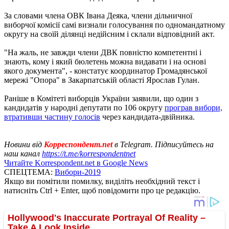
За словами члена ОВК Івана Деяка, члени дільничної
виборчої комісії самі визнали голосування по одномандатному
округу на своїй ділянці недійсним і склали відповідний акт.
"На жаль, не завжди члени ДВК повністю компетентні і
знають, кому і який бюлетень можна видавати і на основі
якого документа", - констатує координатор Громадянської
мережі "Опора" в Закарпатській області Ярослав Гулан.
Раніше в Комітеті виборців України заявили, що один з
кандидатів у народні депутати по 106 округу
програв вибори,
втративши частину голосів
через кандидата-двійника.
Новини від
Корреспондент.net
в Telegram. Підписуйтесь на
наш канал
https://t.me/korrespondentnet
Читайте Korrespondent.net в Google News
СПЕЦТЕМА:
Вибори-2019
Якщо ви помітили помилку, виділіть необхідний текст і
натисніть Ctrl + Enter, щоб повідомити про це редакцію.