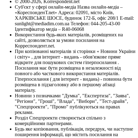
© 2000-2026, Korrespondent.net
Суб'єкт у сфері онлайн-медіа Назва онлайн-медіа –
«КореспонденТ.net» Адреса: 02091, місто Київ,
ХАРКІВСЬКЕ ШОСЕ, будинок 172-Б, офіс 208/1 E-mail:
sunlight@mediadim.com.ua
Телефон: 044-205-43-00
Ідентифікатор медіа – R40-06068
Використання будь-яких матеріалів, розміщених на
сайті, дозволяється за умови посилання на
Корреспондент.net.
При копіюванні матеріалів зі сторінки « Новини України
і світу» , для інтернет - видань - обов'язкове пряме
відкрите для пошукових систем гіперпосилання .
Посилання має бути розміщена в незалежності від
повного або часткового використання матеріалів.
Гіперпосилання ( для інтернет - видань) - повинна бути
розміщена в підзаголовку або в першому абзаці
матеріалу.
Новини з позначками "Думка", "Експертиза", "Заява",
"Регіони", "Гроші", "Влада", "Вибори", "Тест-драйв",
"Спецпроекти", "Промо" публікуються на правах
реклами.
Розділ Спецпроекти створюється спільно з
комерційними партнерами.
Будь яке копіювання, публікація, передрук, чи наступне
поширення інформації, що містить посилання на