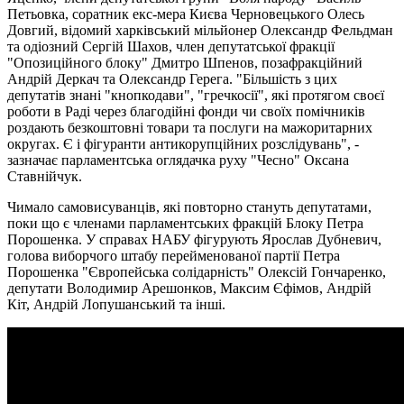
Петьовка, соратник екс-мера Києва Черновецького Олесь
Довгий, відомий харківський мільйонер Олександр Фельдман
та одіозний Сергій Шахов, член депутатської фракції
"Опозиційного блоку" Дмитро Шпенов, позафракційний
Андрій Деркач та Олександр Герега. "Більшість з цих
депутатів знані "кнопкодави", "гречкосії", які протягом своєї
роботи в Раді через благодійні фонди чи своїх помічників
роздають безкоштовні товари та послуги на мажоритарних
округах. Є і фігуранти антикорупційних розслідувань", -
зазначає парламентська оглядачка руху "Чесно" Оксана
Ставнійчук.
Чимало самовисуванців, які повторно стануть депутатами,
поки що є членами парламентських фракцій Блоку Петра
Порошенка. У справах НАБУ фігурують Ярослав Дубневич,
голова виборчого штабу перейменованої партії Петра
Порошенка "Європейська солідарність" Олексій Гончаренко,
депутати Володимир Арешонков, Максим Єфімов, Андрій
Кіт, Андрій Лопушанський та інші.