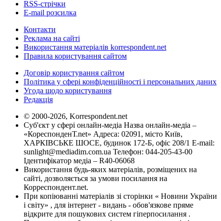
RSS-стрічки
E-mail розсилка
Контакти
Реклама на сайті
Використання матеріалів korrespondent.net
Правила користування сайтом
Договір користування сайтом
Політика у сфері конфіденційності і персональних даних
Угода щодо користування
Редакція
© 2000-2026, Korrespondent.net
Суб'єкт у сфері онлайн-медіа Назва онлайн-медіа –
«КореспонденТ.net» Адреса: 02091, місто Київ,
ХАРКІВСЬКЕ ШОСЕ, будинок 172-Б, офіс 208/1 E-mail:
sunlight@mediadim.com.ua
Телефон: 044-205-43-00
Ідентифікатор медіа – R40-06068
Використання будь-яких матеріалів, розміщених на
сайті, дозволяється за умови посилання на
Корреспондент.net.
При копіюванні матеріалів зі сторінки « Новини України
і світу» , для інтернет - видань - обов'язкове пряме
відкрите для пошукових систем гіперпосилання .