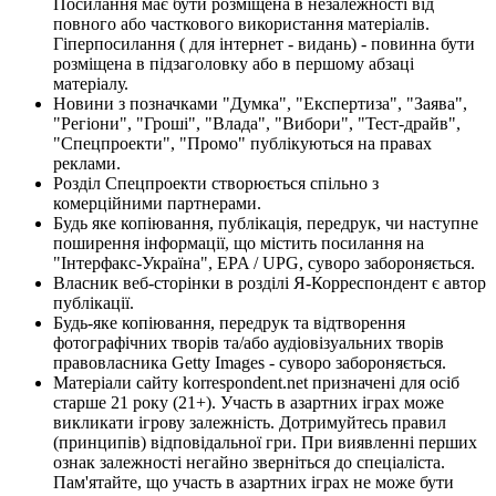
Посилання має бути розміщена в незалежності від
повного або часткового використання матеріалів.
Гіперпосилання ( для інтернет - видань) - повинна бути
розміщена в підзаголовку або в першому абзаці
матеріалу.
Новини з позначками "Думка", "Експертиза", "Заява",
"Регіони", "Гроші", "Влада", "Вибори", "Тест-драйв",
"Спецпроекти", "Промо" публікуються на правах
реклами.
Розділ Спецпроекти створюється спільно з
комерційними партнерами.
Будь яке копіювання, публікація, передрук, чи наступне
поширення інформації, що містить посилання на
"Інтерфакс-Україна", EPA / UPG, суворо забороняється.
Власник веб-сторінки в розділі Я-Корреспондент є автор
публікації.
Будь-яке копіювання, передрук та відтворення
фотографічних творів та/або аудіовізуальних творів
правовласника Getty Images - суворо забороняється.
Матеріали сайту korrespondent.net призначені для осіб
старше 21 року (21+). Участь в азартних іграх може
викликати ігрову залежність. Дотримуйтесь правил
(принципів) відповідальної гри. При виявленні перших
ознак залежності негайно зверніться до спеціаліста.
Пам'ятайте, що участь в азартних іграх не може бути