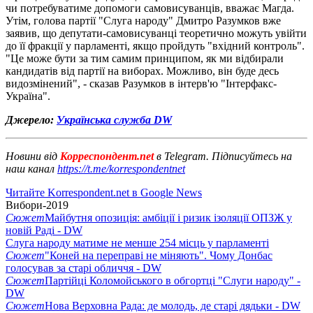
чи потребуватиме допомоги самовисуванців, вважає Магда.
Утім, голова партії "Слуга народу" Дмитро Разумков вже
заявив, що депутати-самовисуванці теоретично можуть увійти
до її фракції у парламенті, якщо пройдуть "вхідний контроль".
"Це може бути за тим самим принципом, як ми відбирали
кандидатів від партії на виборах. Можливо, він буде десь
видозмінений", - сказав Разумков в інтерв'ю "Інтерфакс-
Україна".
Джерело:
Українська служба DW
Новини від
Корреспондент.net
в Telegram. Підписуйтесь на
наш канал
https://t.me/korrespondentnet
Читайте Korrespondent.net в Google News
Вибори-2019
Сюжет
Майбутня опозиція: амбіції і ризик ізоляції ОПЗЖ у
новій Раді - DW
Слуга народу матиме не менше 254 місць у парламенті
Сюжет
"Коней на переправі не міняють". Чому Донбас
голосував за старі обличчя - DW
Сюжет
Партійці Коломойського в обгортці "Слуги народу" -
DW
Сюжет
Нова Верховна Рада: де молодь, де старі дядьки - DW