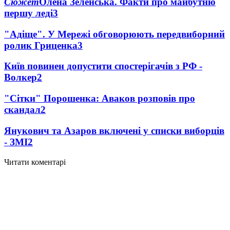
Сюжет
Олена Зеленська. Факти про майбутню
першу леді
3
"Адіще". У Мережі обговорюють передвиборний
ролик Гриценка
3
Київ повинен допустити спостерігачів з РФ -
Волкер
2
"Сітки" Порошенка: Аваков розповів про
скандал
2
Янукович та Азаров включені у списки виборців
- ЗМІ
2
Читати коментарі