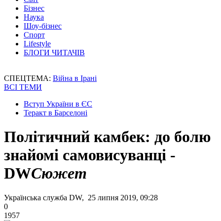
Бізнес
Наука
Шоу-бізнес
Спорт
Lifestyle
БЛОГИ ЧИТАЧІВ
СПЕЦТЕМА:
Війна в Ірані
ВСІ ТЕМИ
Вступ України в ЄС
Теракт в Барселоні
Політичний камбек: до болю
знайомі самовисуванці -
DW
Сюжет
Українська служба DW, 25 липня 2019, 09:28
0
1957