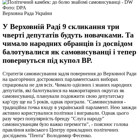
Фото: DPA
Верховна Рада України
У Верховній Раді 9 скликання три
чверті депутатів будуть новачками. Та
чимало народних обранців із досвідом
балотувалися як самовисуванці і тепер
повернуться під купол ВР.
Стратегія самовисування задля повернення до Верховної Ради
на цьогорічних дострокових парламентських виборах
спрацювала не для всіх. Чимало одіозних і знаних народних
депутатів, які балотувалися на мажоритарних округах як
самовисуванці, планували подовжити свою депутатську
кар’єру ще на 5 років, однак програли. "Самовисування -
традиційна точка входу в український парламент. Нею завжди
активно користувалися політики і вигравали. Однак цього
разу через популярність бренду "Слуга народу"
самовисуванцям було важко перемогти", - пояснює голова
правління київського Центру прикладних політичних
досліджень "Пента" Володимир Фесенко.