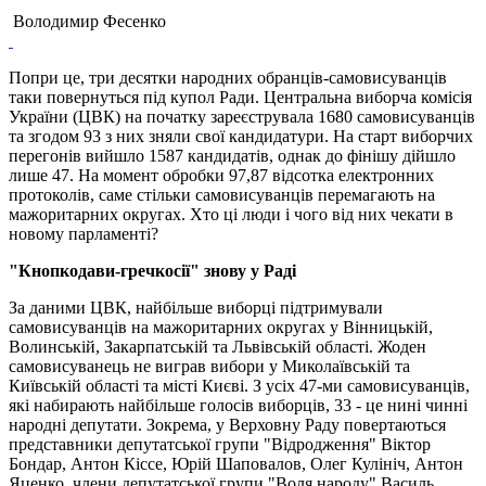
Володимир Фесенко
Попри це, три десятки народних обранців-самовисуванців
таки повернуться під купол Ради. Центральна виборча комісія
України (ЦВК) на початку зареєструвала 1680 самовисуванців
та згодом 93 з них зняли свої кандидатури. На старт виборчих
перегонів вийшло 1587 кандидатів, однак до фінішу дійшло
лише 47. На момент обробки 97,87 відсотка електронних
протоколів, саме стільки самовисуванців перемагають на
мажоритарних округах. Хто ці люди і чого від них чекати в
новому парламенті?
"Кнопкодави-гречкосії" знову у Раді
За даними ЦВК, найбільше виборці підтримували
самовисуванців на мажоритарних округах у Вінницькій,
Волинській, Закарпатській та Львівській області. Жоден
самовисуванець не виграв вибори у Миколаївській та
Київській області та місті Києві. З усіх 47-ми самовисуванців,
які набирають найбільше голосів виборців, 33 - це нині чинні
народні депутати. Зокрема, у Верховну Раду повертаються
представники депутатської групи "Відродження" Віктор
Бондар, Антон Кіссе, Юрій Шаповалов, Олег Кулініч, Антон
Яценко, члени депутатської групи "Воля народу" Василь