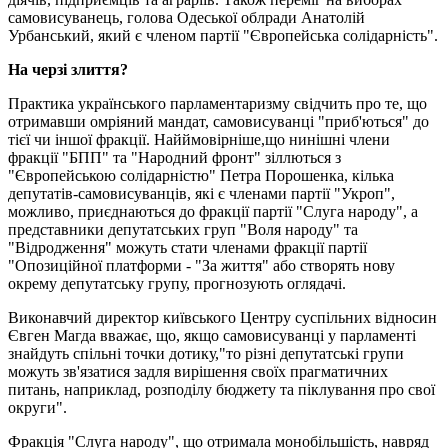
самовисуванець, голова Одеської облради Анатолій
Урбанський, який є членом партії "Європейська солідарність".
На черзі злиття?
Практика українського парламентаризму свідчить про те, що
отримавши омріяний мандат, самовисуванці "приб'ються" до
тієї чи іншої фракції. Найймовірніше,що нинішні члени
фракції "БПП" та "Народний фронт" зіллються з
"Європейською солідарністю" Петра Порошенка, кілька
депутатів-самовисуванців, які є членами партії "Укроп",
можливо, приєднаються до фракції партії "Слуга народу", а
представники депутатських груп "Воля народу" та
"Відродження" можуть стати членами фракції партії
"Опозиційної платформи - "За життя" або створять нову
окрему депутатську групу, прогнозують оглядачі.
Виконавчий директор київського Центру суспільних відносин
Євген Магда вважає, що, якщо самовисуванці у парламенті
знайдуть спільні точки дотику,"то різні депутатські групи
можуть зв'язатися задля вирішення своїх прагматичних
питань, наприклад, розподілу бюджету та піклування про свої
округи".
Фракція "Слуга народу", що отримала монобільшість, навряд