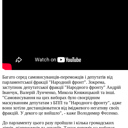
Багато серед самовисуванців-переможців і депутатів від
парламентської фракції "Народний фронт". Зокрема,
заступник депутатської фракції "Народного фронту" Андрій
Іванчук, Валерій Лунченко, Микола Княжицький та інші.
"Самовисування на цих виборах було своєрідним
маскуванням депутатам з БПП та "Народного фронту", адже
вони хотіли дистанціюватися від іміджевого негативу своїх
фракцій. У декого це вийшло", - каже Володимир Фесенко.
До парламенту цього разу пройшли і кілька громадських
діячів, підприємців та аграріїв. Також переміг на виборах