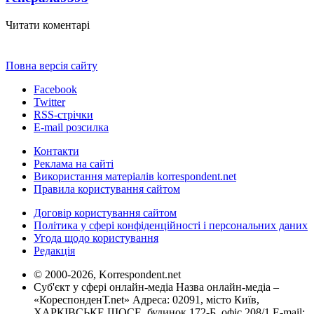
Читати коментарі
Повна версія сайту
Facebook
Twitter
RSS-стрічки
E-mail розсилка
Контакти
Реклама на сайті
Використання матеріалів korrespondent.net
Правила користування сайтом
Договір користування сайтом
Політика у сфері конфіденційності і персональних даних
Угода щодо користування
Редакція
© 2000-2026, Korrespondent.net
Суб'єкт у сфері онлайн-медіа Назва онлайн-медіа –
«КореспонденТ.net» Адреса: 02091, місто Київ,
ХАРКІВСЬКЕ ШОСЕ, будинок 172-Б, офіс 208/1 E-mail: