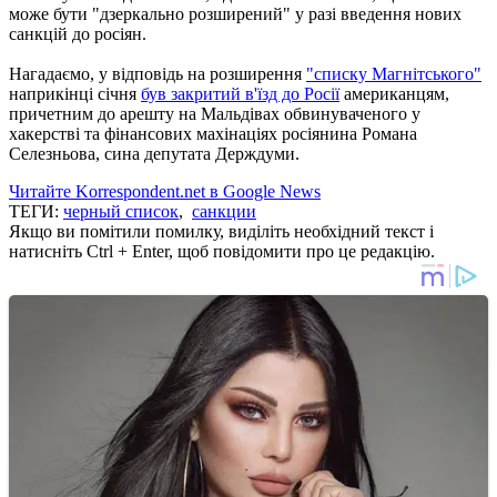
може бути "дзеркально розширений" у разі введення нових
санкцій до росіян.
Нагадаємо, у відповідь на розширення
"списку Магнітського"
наприкінці січня
був закритий в'їзд до Росії
американцям,
причетним до арешту на Мальдівах обвинуваченого у
хакерстві та фінансових махінаціях росіянина Романа
Селезньова, сина депутата Держдуми.
Читайте Korrespondent.net в Google News
ТЕГИ:
черный список
,
санкции
Якщо ви помітили помилку, виділіть необхідний текст і
натисніть Ctrl + Enter, щоб повідомити про це редакцію.