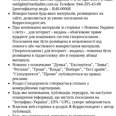
sunlight@mediadim.com.ua
Телефон: 044-205-43-00
Ідентифікатор медіа – R40-06068
Використання будь-яких матеріалів, розміщених на
сайті, дозволяється за умови посилання на
Корреспондент.net.
При копіюванні матеріалів зі сторінки « Новини України
і світу» , для інтернет - видань - обов'язкове пряме
відкрите для пошукових систем гіперпосилання .
Посилання має бути розміщена в незалежності від
повного або часткового використання матеріалів.
Гіперпосилання ( для інтернет - видань) - повинна бути
розміщена в підзаголовку або в першому абзаці
матеріалу.
Новини з позначками "Думка", "Експертиза", "Заява",
"Регіони", "Гроші", "Влада", "Вибори", "Тест-драйв",
"Спецпроекти", "Промо" публікуються на правах
реклами.
Розділ Спецпроекти створюється спільно з
комерційними партнерами.
Будь яке копіювання, публікація, передрук, чи наступне
поширення інформації, що містить посилання на
"Інтерфакс-Україна", EPA / UPG, суворо забороняється.
Власник веб-сторінки в розділі Я-Корреспондент є автор
публікації.
Будь-яке копіювання, передрук та відтворення