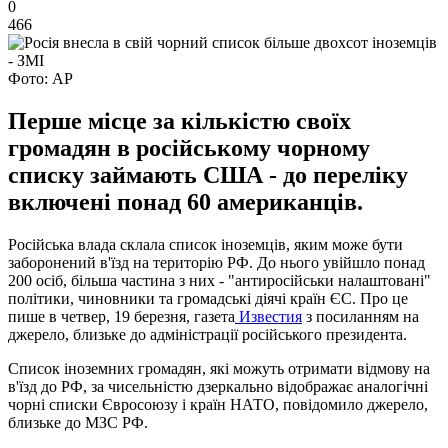
0
466
Фото: AP
Перше місце за кількістю своїх
громадян в російському чорному
списку займають США - до переліку
включені понад 60 американців.
Російська влада
склала
список
іноземців, яким
може бути
заборонений в'їзд
на
територію
РФ
.
До нього увійшло
понад
200 осіб
, більша частина з
них -
"
антиросійськи
налаштовані
"
політики
, чиновники
та громадські діячі
країн ЄС.
Про це
пише в четвер
, 19 березня,
газета
Известия
з посиланням
на
джерело, близьке до
адміністрації російського
президента.
Список іноземних громадян, які можуть отримати відмову на
в'їзд до РФ, за чисельністю дзеркально відображає аналогічні
чорні списки Євросоюзу і країн НАТО, повідомило джерело,
близьке до МЗС РФ.