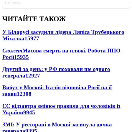
ЧИТАЙТЕ ТАКОЖ
У Білорусі засудили лідера Ляпіса Трубецького
Міхалка
15977
Сюжет
Масова смерть на пляжі. Робота ППО
Росії
15935
Другий за день: у РФ поховали ще одного
генерала
12927
Вибух у Москві: Італія відповіла Росії на її
заяви
12308
ЄС відзавтра змінює правила для чоловіків із
України
9945
ЗМІ: У ресторані в Москві загинула дочка
генерала
9395