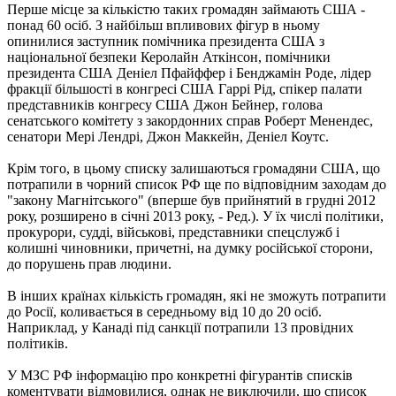
Перше місце за кількістю таких громадян займають США -
понад 60 осіб.
З найбільш впливових фігур в ньому
опинилися заступник помічника президента США з
національної безпеки Керолайн Аткінсон, помічники
президента США Деніел Пфайффер і Бенджамін Роде, лідер
фракції більшості в конгресі США Гаррі Рід, спікер палати
представників конгресу США Джон Бейнер, голова
сенатського комітету з закордонних справ Роберт
Менендес,
сенатори Мері Лендрі, Джон Маккейн, Деніел Коутс.
Крім того, в цьому списку залишаються громадяни США, що
потрапили в чорний список РФ ще по відповідним заходам до
"закону Магнітського" (вперше був прийнятий в грудні 2012
року, розширено в січні 2013 року, - Ред.).
У їх числі політики,
прокурори, судді, військові, представники спецслужб і
колишні чиновники, причетні, на думку російської сторони,
до порушень прав людини.
В інших країнах кількість громадян, які не зможуть потрапити
до Росії, коливається в середньому від 10 до 20 осіб.
Наприклад, у Канаді під санкції потрапили 13 провідних
політиків.
У МЗС РФ інформацію про конкретні фігурантів списків
коментувати відмовилися, однак не виключили, що список