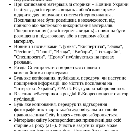
При копіюванні матеріалів зі сторінки « Новини України
і світу» , для інтернет - видань - обов'язкове пряме
відкрите для пошукових систем гіперпосилання .
Посилання має бути розміщена в незалежності від
повного або часткового використання матеріалів.
Гіперпосилання ( для інтернет - видань) - повинна бути
розміщена в підзаголовку або в першому абзаці
матеріалу.
Новини з позначками "Думка", "Експертиза", "Заява",
"Регіони", "Гроші", "Влада", "Вибори", "Тест-драйв",
"Спецпроекти", "Промо" публікуються на правах
реклами.
Розділ Спецпроекти створюється спільно з
комерційними партнерами.
Будь яке копіювання, публікація, передрук, чи наступне
поширення інформації, що містить посилання на
"Інтерфакс-Україна", EPA / UPG, суворо забороняється.
Власник веб-сторінки в розділі Я-Корреспондент є автор
публікації.
Будь-яке копіювання, передрук та відтворення
фотографічних творів та/або аудіовізуальних творів
правовласника Getty Images - суворо забороняється.
Матеріали сайту korrespondent.net призначені для осіб
старше 21 року (21+). Участь в азартних іграх може
викликати ігрову залежність. Дотримуйтесь правил