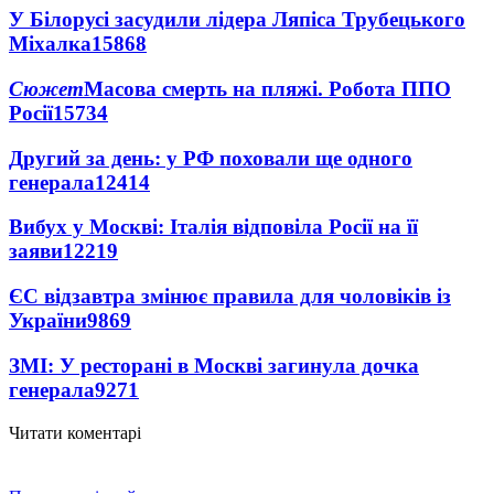
У Білорусі засудили лідера Ляпіса Трубецького
Міхалка
15868
Сюжет
Масова смерть на пляжі. Робота ППО
Росії
15734
Другий за день: у РФ поховали ще одного
генерала
12414
Вибух у Москві: Італія відповіла Росії на її
заяви
12219
ЄС відзавтра змінює правила для чоловіків із
України
9869
ЗМІ: У ресторані в Москві загинула дочка
генерала
9271
Читати коментарі