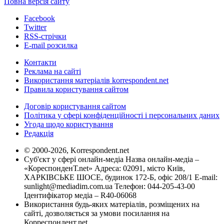
Повна версія сайту
Facebook
Twitter
RSS-стрічки
E-mail розсилка
Контакти
Реклама на сайті
Використання матеріалів korrespondent.net
Правила користування сайтом
Договір користування сайтом
Політика у сфері конфіденційності і персональних даних
Угода щодо користування
Редакція
© 2000-2026, Korrespondent.net
Суб'єкт у сфері онлайн-медіа Назва онлайн-медіа –
«КореспонденТ.net» Адреса: 02091, місто Київ,
ХАРКІВСЬКЕ ШОСЕ, будинок 172-Б, офіс 208/1 E-mail:
sunlight@mediadim.com.ua
Телефон: 044-205-43-00
Ідентифікатор медіа – R40-06068
Використання будь-яких матеріалів, розміщених на
сайті, дозволяється за умови посилання на
Корреспондент.net.