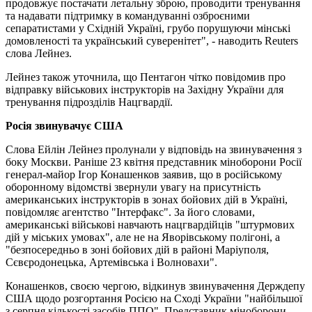
продовжує постачати летальну зброю, проводити тренування
та надавати підтримку в командуванні озброєними
сепаратистами у Східній Україні, грубо порушуючи мінські
домовленості та український суверенітет", - наводить Reuters
слова Лейнез.
Лейнез також уточнила, що Пентагон чітко повідомив про
відправку військових інструкторів на Західну України для
тренування підрозділів Нацгвардії.
Росія звинувачує США
Слова Ейлін Лейнез пролунали у відповідь на звинувачення з
боку Москви. Раніше 23 квітня представник міноборони Росії
генерал-майор Ігор Конашенков заявив, що в російському
оборонному відомстві звернули увагу на присутність
американських інструкторів в зонах бойових дій в Україні,
повідомляє агентство "Інтерфакс". За його словами,
американські військові навчають нацгвардійців "штурмових
дій у міських умовах", але не на Яворівському полігоні, а
"безпосередньо в зоні бойових дій в районі Маріуполя,
Сєвєродонецька, Артемівська і Волновахи".
Конашенков, своєю чергою, відкинув звинувачення Держдепу
США щодо розгортання Росією на Сході України "найбільшої
з серпня кількості засобів ППО". Представник міноборони