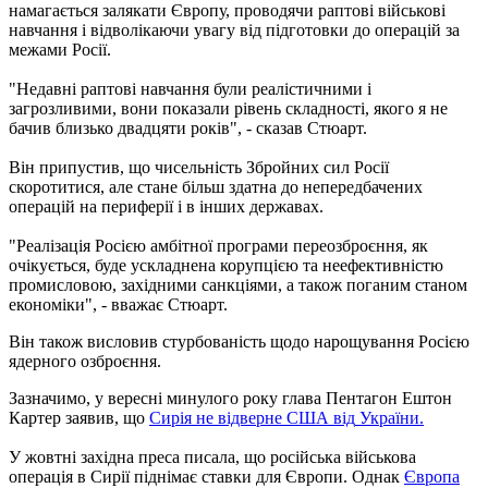
намагається залякати Європу, проводячи раптові військові
навчання і відволікаючи увагу від підготовки до операцій за
межами Росії.
"Недавні раптові навчання були реалістичними і
загрозливими, вони показали рівень складності, якого я не
бачив близько двадцяти років", - сказав Стюарт.
Він припустив, що чисельність Збройних сил Росії
скоротитися, але стане більш здатна до непередбачених
операцій на периферії і в інших державах.
"Реалізація Росією амбітної програми переозброєння, як
очікується, буде ускладнена корупцією та неефективністю
промисловою, західними санкціями, а також поганим станом
економіки", - вважає Стюарт.
Він також висловив стурбованість щодо нарощування Росією
ядерного озброєння.
Зазначимо
,
у вересні
минулого
року
глава
Пентагон
Ештон
Картер
заявив
,
що
Сирія не
відверне
США
від
України
.
У
жовтні
західна
преса
писала
,
що
російська
військова
операція
в
Сирії
піднімає
ставки
для
Європи
.
Однак
Європа