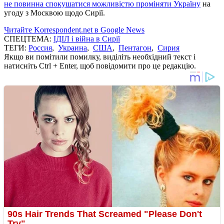
не повинна
спокушатися
можливістю
проміняти
Україну
на
угоду
з
Москвою щодо
Сирії
.
Читайте Korrespondent.net в Google News
СПЕЦТЕМА:
ІДІЛ і війна в Сирії
ТЕГИ:
Россия
,
Украина
,
США
,
Пентагон
,
Сирия
Якщо ви помітили помилку, виділіть необхідний текст і
натисніть Ctrl + Enter, щоб повідомити про це редакцію.