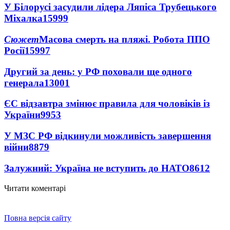
У Білорусі засудили лідера Ляпіса Трубецького
Міхалка
15999
Сюжет
Масова смерть на пляжі. Робота ППО
Росії
15997
Другий за день: у РФ поховали ще одного
генерала
13001
ЄС відзавтра змінює правила для чоловіків із
України
9953
У МЗС РФ відкинули можливість завершення
війни
8879
Залужний: Україна не вступить до НАТО
8612
Читати коментарі
Повна версія сайту