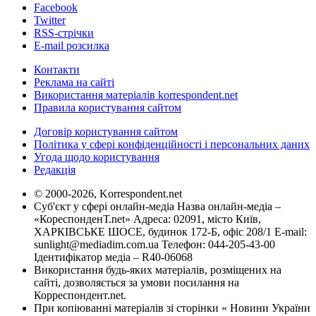
Facebook
Twitter
RSS-стрічки
E-mail розсилка
Контакти
Реклама на сайті
Використання матеріалів korrespondent.net
Правила користування сайтом
Договір користування сайтом
Політика у сфері конфіденційності і персональних даних
Угода щодо користування
Редакція
© 2000-2026, Korrespondent.net
Суб'єкт у сфері онлайн-медіа Назва онлайн-медіа –
«КореспонденТ.net» Адреса: 02091, місто Київ,
ХАРКІВСЬКЕ ШОСЕ, будинок 172-Б, офіс 208/1 E-mail:
sunlight@mediadim.com.ua
Телефон: 044-205-43-00
Ідентифікатор медіа – R40-06068
Використання будь-яких матеріалів, розміщених на
сайті, дозволяється за умови посилання на
Корреспондент.net.
При копіюванні матеріалів зі сторінки « Новини України