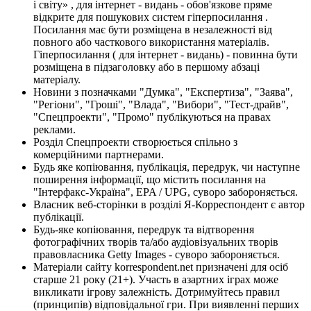
і світу» , для інтернет - видань - обов'язкове пряме
відкрите для пошукових систем гіперпосилання .
Посилання має бути розміщена в незалежності від
повного або часткового використання матеріалів.
Гіперпосилання ( для інтернет - видань) - повинна бути
розміщена в підзаголовку або в першому абзаці
матеріалу.
Новини з позначками "Думка", "Експертиза", "Заява",
"Регіони", "Гроші", "Влада", "Вибори", "Тест-драйв",
"Спецпроекти", "Промо" публікуються на правах
реклами.
Розділ Спецпроекти створюється спільно з
комерційними партнерами.
Будь яке копіювання, публікація, передрук, чи наступне
поширення інформації, що містить посилання на
"Інтерфакс-Україна", EPA / UPG, суворо забороняється.
Власник веб-сторінки в розділі Я-Корреспондент є автор
публікації.
Будь-яке копіювання, передрук та відтворення
фотографічних творів та/або аудіовізуальних творів
правовласника Getty Images - суворо забороняється.
Матеріали сайту korrespondent.net призначені для осіб
старше 21 року (21+). Участь в азартних іграх може
викликати ігрову залежність. Дотримуйтесь правил
(принципів) відповідальної гри. При виявленні перших