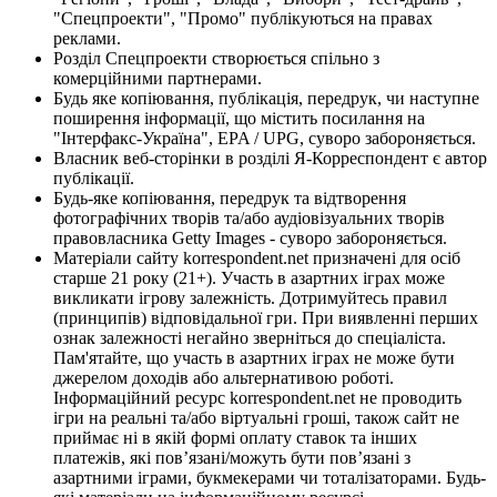
"Спецпроекти", "Промо" публікуються на правах
реклами.
Розділ Спецпроекти створюється спільно з
комерційними партнерами.
Будь яке копіювання, публікація, передрук, чи наступне
поширення інформації, що містить посилання на
"Інтерфакс-Україна", EPA / UPG, суворо забороняється.
Власник веб-сторінки в розділі Я-Корреспондент є автор
публікації.
Будь-яке копіювання, передрук та відтворення
фотографічних творів та/або аудіовізуальних творів
правовласника Getty Images - суворо забороняється.
Матеріали сайту korrespondent.net призначені для осіб
старше 21 року (21+). Участь в азартних іграх може
викликати ігрову залежність. Дотримуйтесь правил
(принципів) відповідальної гри. При виявленні перших
ознак залежності негайно зверніться до спеціаліста.
Пам'ятайте, що участь в азартних іграх не може бути
джерелом доходів або альтернативою роботі.
Інформаційний ресурс korrespondent.net не проводить
ігри на реальні та/або віртуальні гроші, також сайт не
приймає ні в якій формі оплату ставок та інших
платежів, які пов’язані/можуть бути пов’язані з
азартними іграми, букмекерами чи тоталізаторами. Будь-