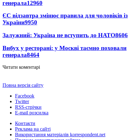
генерала
12960
ЄС відзавтра змінює правила для чоловіків із
України
9950
Залужний: Україна не вступить до НАТО
8606
Вибух у ресторані: у Москві таємно поховали
генерала
8464
Читати коментарі
Повна версія сайту
Facebook
Twitter
RSS-стрічки
E-mail розсилка
Контакти
Реклама на сайті
Використання матеріалів korrespondent.net