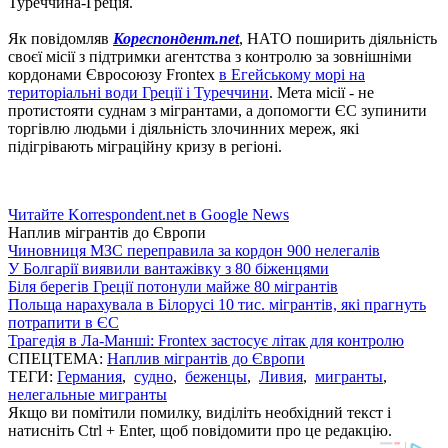
Туреччина-Греція.
Як повідомляв
Кореспондент.net
, НАТО поширить діяльність
своєї місії з підтримки агентства з контролю за зовнішніми
кордонами Євросоюзу Frontex
в Егейському морі на
територіальні води Греції і Туреччини
.
Мета місії - не
протистояти суднам з мігрантами, а допомогти ЄС зупинити
торгівлю людьми і діяльність злочинних мереж, які
підігрівають міграційну кризу в регіоні.
Читайте Korrespondent.net в Google News
Наплив мігрантів до Європи
Чиновниця МЗС переправила за кордон 900 нелегалів
У Болгарії виявили вантажівку з 80 біженцями
Біля берегів Греції потонули майже 80 мігрантів
Польща нарахувала в Білорусі 10 тис. мігрантів, які прагнуть
потрапити в ЄС
Трагедія в Ла-Манші: Frontex застосує літак для контролю
СПЕЦТЕМА:
Наплив мігрантів до Європи
ТЕГИ:
Германия
,
судно
,
беженцы
,
Ливия
,
мигранты
,
нелегальные мигранты
Якщо ви помітили помилку, виділіть необхідний текст і
натисніть Ctrl + Enter, щоб повідомити про це редакцію.