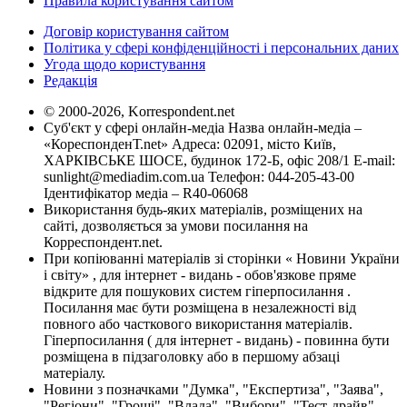
Правила користування сайтом
Договір користування сайтом
Політика у сфері конфіденційності і персональних даних
Угода щодо користування
Редакція
© 2000-2026, Korrespondent.net
Суб'єкт у сфері онлайн-медіа Назва онлайн-медіа –
«КореспонденТ.net» Адреса: 02091, місто Київ,
ХАРКІВСЬКЕ ШОСЕ, будинок 172-Б, офіс 208/1 E-mail:
sunlight@mediadim.com.ua
Телефон: 044-205-43-00
Ідентифікатор медіа – R40-06068
Використання будь-яких матеріалів, розміщених на
сайті, дозволяється за умови посилання на
Корреспондент.net.
При копіюванні матеріалів зі сторінки « Новини України
і світу» , для інтернет - видань - обов'язкове пряме
відкрите для пошукових систем гіперпосилання .
Посилання має бути розміщена в незалежності від
повного або часткового використання матеріалів.
Гіперпосилання ( для інтернет - видань) - повинна бути
розміщена в підзаголовку або в першому абзаці
матеріалу.
Новини з позначками "Думка", "Експертиза", "Заява",
"Регіони", "Гроші", "Влада", "Вибори", "Тест-драйв",