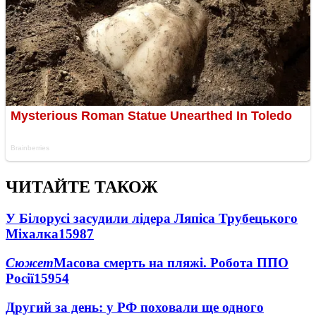
ЧИТАЙТЕ ТАКОЖ
У Білорусі засудили лідера Ляпіса Трубецького
Міхалка
15987
Сюжет
Масова смерть на пляжі. Робота ППО
Росії
15954
Другий за день: у РФ поховали ще одного