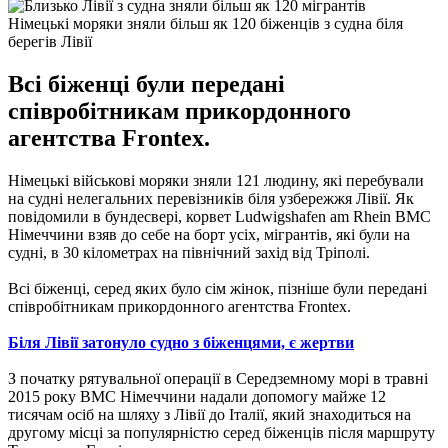
Німецькі моряки зняли більш як 120 біженців з судна біля
берегів Лівії
Всі біженці були передані
співробітникам прикордонного
агентства Frontex.
Німецькі військові моряки зняли 121 людину, які перебували
на судні нелегальних перевізників біля узбережжя Лівії.
Як
повідомили в бундесвері, корвет Ludwigshafen am Rhein ВМС
Німеччини взяв до себе на борт усіх, мігрантів, які були на
судні, в 30 кілометрах на північний захід від Тріполі.
Всі біженці, серед яких було сім жінок, пізніше були передані
співробітникам прикордонного агентства Frontex.
Біля Лівії затонуло судно з біженцями, є жертви
З початку рятувальної операції в Середземному морі в травні
2015 року ВМС Німеччини надали допомогу майже 12
тисячам осіб на шляху з Лівії до Італії, який знаходиться на
другому місці за популярністю серед біженців після маршруту