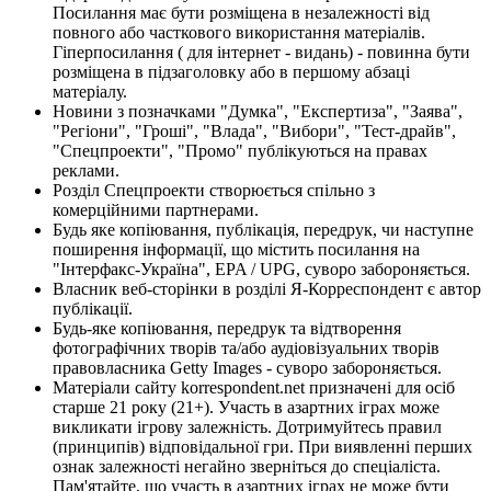
Посилання має бути розміщена в незалежності від
повного або часткового використання матеріалів.
Гіперпосилання ( для інтернет - видань) - повинна бути
розміщена в підзаголовку або в першому абзаці
матеріалу.
Новини з позначками "Думка", "Експертиза", "Заява",
"Регіони", "Гроші", "Влада", "Вибори", "Тест-драйв",
"Спецпроекти", "Промо" публікуються на правах
реклами.
Розділ Спецпроекти створюється спільно з
комерційними партнерами.
Будь яке копіювання, публікація, передрук, чи наступне
поширення інформації, що містить посилання на
"Інтерфакс-Україна", EPA / UPG, суворо забороняється.
Власник веб-сторінки в розділі Я-Корреспондент є автор
публікації.
Будь-яке копіювання, передрук та відтворення
фотографічних творів та/або аудіовізуальних творів
правовласника Getty Images - суворо забороняється.
Матеріали сайту korrespondent.net призначені для осіб
старше 21 року (21+). Участь в азартних іграх може
викликати ігрову залежність. Дотримуйтесь правил
(принципів) відповідальної гри. При виявленні перших
ознак залежності негайно зверніться до спеціаліста.
Пам'ятайте, що участь в азартних іграх не може бути