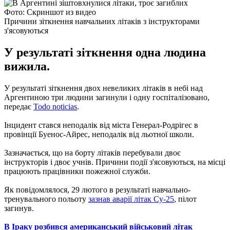
Фото: Скриншот из видео
Причини зіткнення навчальних літаків з інструкторами
з'ясовуються
У результаті зіткнення одна людина
вижила.
У результаті зіткнення двох невеликих літаків в небі над
Аргентиною три людини загинули і одну госпіталізовано,
передає
Todo noticias
.
Інцидент стався неподалік від міста Генерал-Родрігес в
провінції Буенос-Айрес, неподалік від льотної школи.
Зазначається, що на борту літаків перебували двоє
інструкторів і двоє учнів. Причини події з'ясовуються, на місці
працюють працівники пожежної служби.
Як повідомлялося, 29 лютого в результаті навчально-
тренувального польоту
зазнав аварії літак Су-25
, пілот
загинув.
В Іраку розбився американський військовий літак