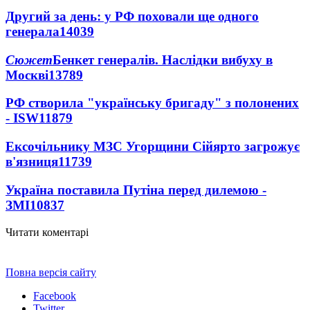
Другий за день: у РФ поховали ще одного
генерала
14039
Сюжет
Бенкет генералів. Наслідки вибуху в
Москві
13789
РФ створила "українську бригаду" з полонених
- ISW
11879
Ексочільнику МЗС Угорщини Сійярто загрожує
в'язниця
11739
Україна поставила Путіна перед дилемою -
ЗМІ
10837
Читати коментарі
Повна версія сайту
Facebook
Twitter