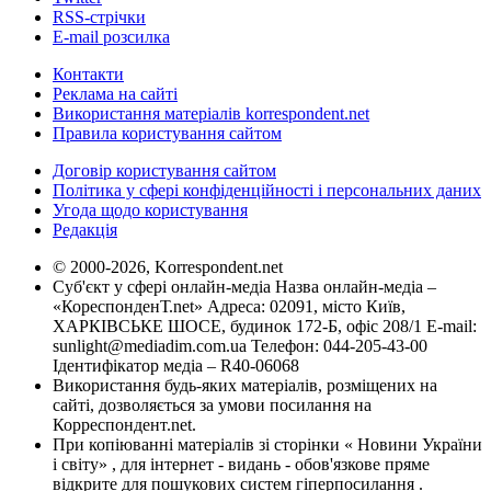
RSS-стрічки
E-mail розсилка
Контакти
Реклама на сайті
Використання матеріалів korrespondent.net
Правила користування сайтом
Договір користування сайтом
Політика у сфері конфіденційності і персональних даних
Угода щодо користування
Редакція
© 2000-2026, Korrespondent.net
Суб'єкт у сфері онлайн-медіа Назва онлайн-медіа –
«КореспонденТ.net» Адреса: 02091, місто Київ,
ХАРКІВСЬКЕ ШОСЕ, будинок 172-Б, офіс 208/1 E-mail:
sunlight@mediadim.com.ua
Телефон: 044-205-43-00
Ідентифікатор медіа – R40-06068
Використання будь-яких матеріалів, розміщених на
сайті, дозволяється за умови посилання на
Корреспондент.net.
При копіюванні матеріалів зі сторінки « Новини України
і світу» , для інтернет - видань - обов'язкове пряме
відкрите для пошукових систем гіперпосилання .