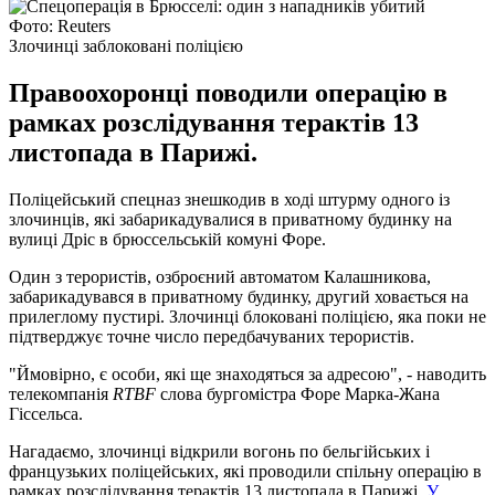
Фото: Reuters
Злочинці заблоковані поліцією
Правоохоронці поводили операцію в
рамках розслідування терактів 13
листопада в Парижі.
Поліцейський спецназ знешкодив в ході штурму одного із
злочинців, які забарикадувалися в приватному будинку на
вулиці Дріс в брюссельській комуні Форе.
Один з терористів, озброєний автоматом Калашникова,
забарикадувався в приватному будинку, другий ховається на
прилеглому пустирі. Злочинці блоковані поліцією, яка поки не
підтверджує точне число передбачуваних терористів.
"Ймовірно, є особи, які ще знаходяться за адресою", - наводить
телекомпанія
RTBF
слова бургомістра Форе Марка-Жана
Гіссельса.
Нагадаємо, злочинці відкрили вогонь по бельгійських і
французьких поліцейських, які проводили спільну операцію в
рамках розслідування терактів 13 листопада в Парижі.
У