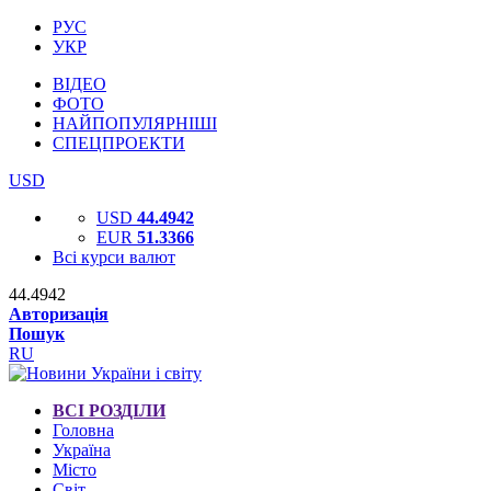
РУС
УКР
ВІДЕО
ФОТО
НАЙПОПУЛЯРНІШІ
СПЕЦПРОЕКТИ
USD
USD
44.4942
EUR
51.3366
Всі курси валют
44.4942
Авторизація
Пошук
RU
ВСІ РОЗДІЛИ
Головна
Україна
Місто
Світ