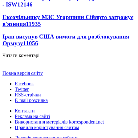
- ISW
12146
Ексочільнику МЗС Угорщини Сійярто загрожує
в'язниця
11935
Іран висунув США вимоги для розблокування
Ормузу
11056
Читати коментарі
Повна версія сайту
Facebook
Twitter
RSS-стрічки
E-mail розсилка
Контакти
Реклама на сайті
Використання матеріалів korrespondent.net
Правила користування сайтом
Договір користування сайтом