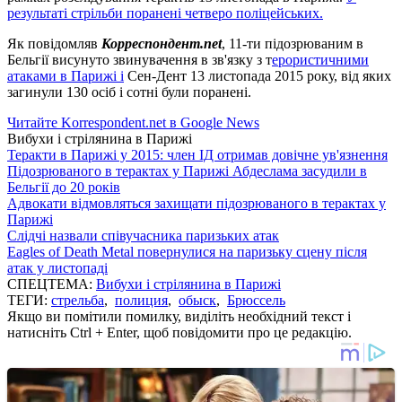
результаті стрільби поранені четверо поліцейських.
Як повідомляв
Корреспондент.net
, 11-ти підозрюваним в
Бельгії висунуто звинувачення в зв'язку з т
ерористичними
атаками в Парижі і
Сен-Дент 13 листопада 2015 року, від яких
загинули 130 осіб і сотні були поранені.
Читайте Korrespondent.net в Google News
Вибухи і стрілянина в Парижі
Теракти в Парижі у 2015: член ІД отримав довічне ув'язнення
Підозрюваного в терактах у Парижі Абдеслама засудили в
Бельгії до 20 років
Адвокати відмовляться захищати підозрюваного в терактах у
Парижі
Слідчі назвали співучасника паризьких атак
Eagles of Death Metal повернулися на паризьку сцену після
атак у листопаді
СПЕЦТЕМА:
Вибухи і стрілянина в Парижі
ТЕГИ:
стрельба
,
полиция
,
обыск
,
Брюссель
Якщо ви помітили помилку, виділіть необхідний текст і
натисніть Ctrl + Enter, щоб повідомити про це редакцію.