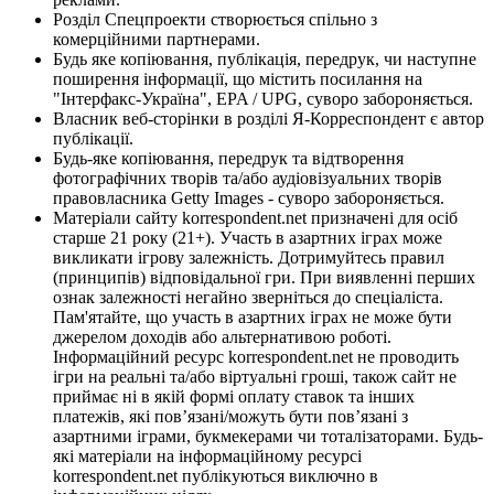
Розділ Спецпроекти створюється спільно з
комерційними партнерами.
Будь яке копіювання, публікація, передрук, чи наступне
поширення інформації, що містить посилання на
"Інтерфакс-Україна", EPA / UPG, суворо забороняється.
Власник веб-сторінки в розділі Я-Корреспондент є автор
публікації.
Будь-яке копіювання, передрук та відтворення
фотографічних творів та/або аудіовізуальних творів
правовласника Getty Images - суворо забороняється.
Матеріали сайту korrespondent.net призначені для осіб
старше 21 року (21+). Участь в азартних іграх може
викликати ігрову залежність. Дотримуйтесь правил
(принципів) відповідальної гри. При виявленні перших
ознак залежності негайно зверніться до спеціаліста.
Пам'ятайте, що участь в азартних іграх не може бути
джерелом доходів або альтернативою роботі.
Інформаційний ресурс korrespondent.net не проводить
ігри на реальні та/або віртуальні гроші, також сайт не
приймає ні в якій формі оплату ставок та інших
платежів, які пов’язані/можуть бути пов’язані з
азартними іграми, букмекерами чи тоталізаторами. Будь-
які матеріали на інформаційному ресурсі
korrespondent.net публікуються виключно в