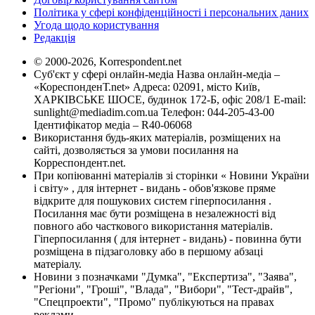
Політика у сфері конфіденційності і персональних даних
Угода щодо користування
Редакція
© 2000-2026, Korrespondent.net
Суб'єкт у сфері онлайн-медіа Назва онлайн-медіа –
«КореспонденТ.net» Адреса: 02091, місто Київ,
ХАРКІВСЬКЕ ШОСЕ, будинок 172-Б, офіс 208/1 E-mail:
sunlight@mediadim.com.ua
Телефон: 044-205-43-00
Ідентифікатор медіа – R40-06068
Використання будь-яких матеріалів, розміщених на
сайті, дозволяється за умови посилання на
Корреспондент.net.
При копіюванні матеріалів зі сторінки « Новини України
і світу» , для інтернет - видань - обов'язкове пряме
відкрите для пошукових систем гіперпосилання .
Посилання має бути розміщена в незалежності від
повного або часткового використання матеріалів.
Гіперпосилання ( для інтернет - видань) - повинна бути
розміщена в підзаголовку або в першому абзаці
матеріалу.
Новини з позначками "Думка", "Експертиза", "Заява",
"Регіони", "Гроші", "Влада", "Вибори", "Тест-драйв",
"Спецпроекти", "Промо" публікуються на правах
реклами.