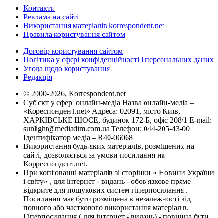
Контакти
Реклама на сайті
Використання матеріалів korrespondent.net
Правила користування сайтом
Договір користування сайтом
Політика у сфері конфіденційності і персональних даних
Угода щодо користування
Редакція
© 2000-2026, Korrespondent.net
Суб'єкт у сфері онлайн-медіа Назва онлайн-медіа –
«КореспонденТ.net» Адреса: 02091, місто Київ,
ХАРКІВСЬКЕ ШОСЕ, будинок 172-Б, офіс 208/1 E-mail:
sunlight@mediadim.com.ua
Телефон: 044-205-43-00
Ідентифікатор медіа – R40-06068
Використання будь-яких матеріалів, розміщених на
сайті, дозволяється за умови посилання на
Корреспондент.net.
При копіюванні матеріалів зі сторінки « Новини України
і світу» , для інтернет - видань - обов'язкове пряме
відкрите для пошукових систем гіперпосилання .
Посилання має бути розміщена в незалежності від
повного або часткового використання матеріалів.
Гіперпосилання ( для інтернет - видань) - повинна бути