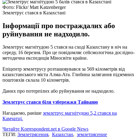
Фото: Flickr/ Matt Katzenberger
Землетрус стався в Казахстані
Інформації про постраждалих або
руйнування не надходило.
Землетрус магнітудою 5 стався на сході Казахстану в ніч на
середу, 16 березня. Про це повідомляє сейсмологічна дослідно-
методична експедиція Міносвіти країни.
Епіцентр землетрусу розташовувався за 569 кілометрів від
казахстанського міста Алма-Ата. Глибина залягання підземних
поштовхів склала 10 кілометрів.
Даних про потерпілих або руйнування не надходило.
Землетрус стався біля узбережжя Тайваню
Нагадаємо, раніше
землетрус магнітудою 5,2 стався на
Камчатці.
Читайте Korrespondent.net в Google News
ТЕГИ:
Землетрясения
,
Казахстан
,
землетрясение