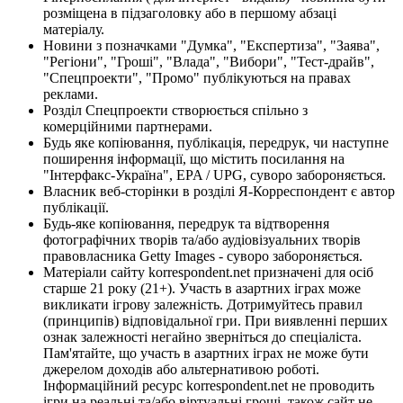
розміщена в підзаголовку або в першому абзаці
матеріалу.
Новини з позначками "Думка", "Експертиза", "Заява",
"Регіони", "Гроші", "Влада", "Вибори", "Тест-драйв",
"Спецпроекти", "Промо" публікуються на правах
реклами.
Розділ Спецпроекти створюється спільно з
комерційними партнерами.
Будь яке копіювання, публікація, передрук, чи наступне
поширення інформації, що містить посилання на
"Інтерфакс-Україна", EPA / UPG, суворо забороняється.
Власник веб-сторінки в розділі Я-Корреспондент є автор
публікації.
Будь-яке копіювання, передрук та відтворення
фотографічних творів та/або аудіовізуальних творів
правовласника Getty Images - суворо забороняється.
Матеріали сайту korrespondent.net призначені для осіб
старше 21 року (21+). Участь в азартних іграх може
викликати ігрову залежність. Дотримуйтесь правил
(принципів) відповідальної гри. При виявленні перших
ознак залежності негайно зверніться до спеціаліста.
Пам'ятайте, що участь в азартних іграх не може бути
джерелом доходів або альтернативою роботі.
Інформаційний ресурс korrespondent.net не проводить
ігри на реальні та/або віртуальні гроші, також сайт не