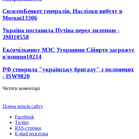
Сюжет
Бенкет генералів. Наслідки вибуху в
Москві
13306
Україна поставила Путіна перед дилемою -
ЗМІ
10558
Ексочільнику МЗС Угорщини Сійярто загрожує
в'язниця
10214
РФ створила "українську бригаду" з полонених
- ISW
9820
Читати коментарі
Повна версія сайту
Facebook
Twitter
RSS-стрічки
E-mail розсилка