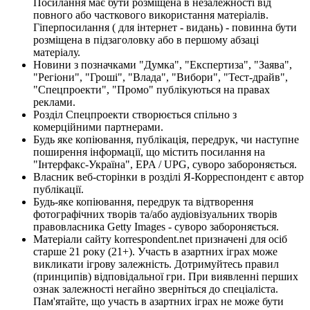
Посилання має бути розміщена в незалежності від
повного або часткового використання матеріалів.
Гіперпосилання ( для інтернет - видань) - повинна бути
розміщена в підзаголовку або в першому абзаці
матеріалу.
Новини з позначками "Думка", "Експертиза", "Заява",
"Регіони", "Гроші", "Влада", "Вибори", "Тест-драйв",
"Спецпроекти", "Промо" публікуються на правах
реклами.
Розділ Спецпроекти створюється спільно з
комерційними партнерами.
Будь яке копіювання, публікація, передрук, чи наступне
поширення інформації, що містить посилання на
"Інтерфакс-Україна", EPA / UPG, суворо забороняється.
Власник веб-сторінки в розділі Я-Корреспондент є автор
публікації.
Будь-яке копіювання, передрук та відтворення
фотографічних творів та/або аудіовізуальних творів
правовласника Getty Images - суворо забороняється.
Матеріали сайту korrespondent.net призначені для осіб
старше 21 року (21+). Участь в азартних іграх може
викликати ігрову залежність. Дотримуйтесь правил
(принципів) відповідальної гри. При виявленні перших
ознак залежності негайно зверніться до спеціаліста.
Пам'ятайте, що участь в азартних іграх не може бути