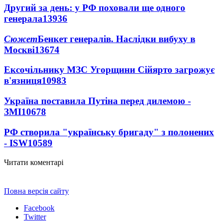
Другий за день: у РФ поховали ще одного
генерала
13936
Сюжет
Бенкет генералів. Наслідки вибуху в
Москві
13674
Ексочільнику МЗС Угорщини Сійярто загрожує
в'язниця
10983
Україна поставила Путіна перед дилемою -
ЗМІ
10678
РФ створила "українську бригаду" з полонених
- ISW
10589
Читати коментарі
Повна версія сайту
Facebook
Twitter