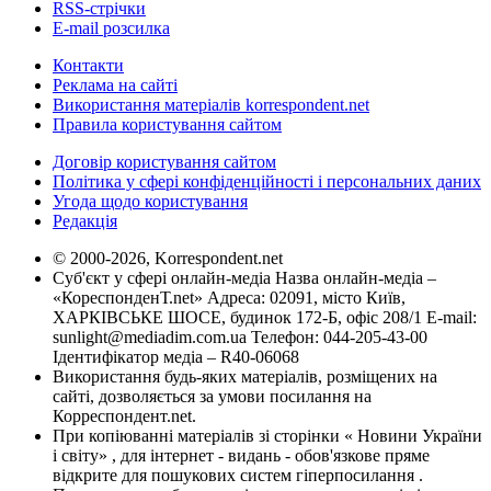
RSS-стрічки
E-mail розсилка
Контакти
Реклама на сайті
Використання матеріалів korrespondent.net
Правила користування сайтом
Договір користування сайтом
Політика у сфері конфіденційності і персональних даних
Угода щодо користування
Редакція
© 2000-2026, Korrespondent.net
Суб'єкт у сфері онлайн-медіа Назва онлайн-медіа –
«КореспонденТ.net» Адреса: 02091, місто Київ,
ХАРКІВСЬКЕ ШОСЕ, будинок 172-Б, офіс 208/1 E-mail:
sunlight@mediadim.com.ua
Телефон: 044-205-43-00
Ідентифікатор медіа – R40-06068
Використання будь-яких матеріалів, розміщених на
сайті, дозволяється за умови посилання на
Корреспондент.net.
При копіюванні матеріалів зі сторінки « Новини України
і світу» , для інтернет - видань - обов'язкове пряме
відкрите для пошукових систем гіперпосилання .