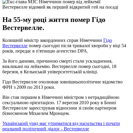
Вестервелле відомий як перший відкритий гей на посаді
На 55-му році життя помер Гідо
Вестервелле.
Колишній міністр закордонних справ Німеччини
Гідо
Вестервелле
помер сьогодні після тривалої хвороби у віці 54
років, передає в п'ятницю агентство DPA.
За його даними, причиною смерті стали ускладнення,
викликані на лейкемію. Вестервелле помер сьогодні, 18
березня, в Кельнській університетській клініці.
Гідо Вестервелле очолював зовнішньополітичне відомство
ФРН з 2009 по 2013 роки.
Він став першим в Німеччині міністром з нетрадиційною
сексуальною орієнтацією. 17 вересня 2010 року в Бонні
Вестервелле зареєстрував відносини зі своїм партнером
бізнесменом Міхаелем Мронцем.
Український уряд має утриматися від насильства і почати
реальний політичний діалог - Вестервелле