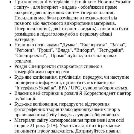
При копіюванні матеріалів зі сторінки « Новини України
і світу» , для інтернет - видань - обов'язкове пряме
відкрите для пошукових систем гіперпосилання .
Посилання має бути розміщена в незалежності від
повного або часткового використання матеріалів.
Гіперпосилання ( для інтернет - видань) - повинна бути
розміщена в підзаголовку або в першому абзаці
матеріалу.
Новини з позначками "Думка", "Експертиза", "Заява",
"Регіони", "Гроші", "Влада", "Вибори", "Тест-драйв",
"Спецпроекти", "Промо" публікуються на правах
реклами.
Розділ Спецпроекти створюється спільно з
комерційними партнерами.
Будь яке копіювання, публікація, передрук, чи наступне
поширення інформації, що містить посилання на
"Інтерфакс-Україна", EPA / UPG, суворо забороняється.
Власник веб-сторінки в розділі Я-Корреспондент є автор
публікації.
Будь-яке копіювання, передрук та відтворення
фотографічних творів та/або аудіовізуальних творів
правовласника Getty Images - суворо забороняється.
Матеріали сайту korrespondent.net призначені для осіб
старше 21 року (21+). Участь в азартних іграх може
викликати ігрову залежність. Дотримуйтесь правил