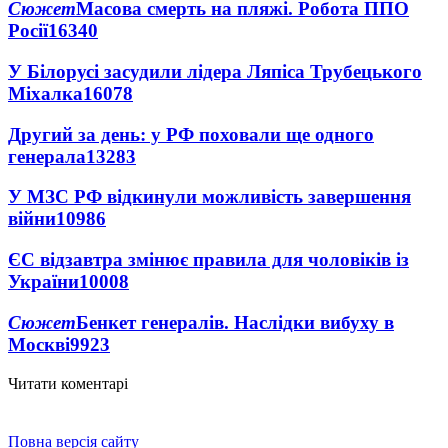
Сюжет
Масова смерть на пляжі. Робота ППО
Росії
16340
У Білорусі засудили лідера Ляпіса Трубецького
Міхалка
16078
Другий за день: у РФ поховали ще одного
генерала
13283
У МЗС РФ відкинули можливість завершення
війни
10986
ЄС відзавтра змінює правила для чоловіків із
України
10008
Сюжет
Бенкет генералів. Наслідки вибуху в
Москві
9923
Читати коментарі
Повна версія сайту