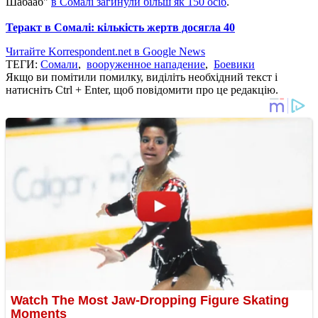
Шабааб"
в Сомалі загинули більш як 150 осіб
.
Теракт в Сомалі: кількість жертв досягла 40
Читайте Korrespondent.net в Google News
ТЕГИ:
Сомали
,
вооруженное нападение
,
Боевики
Якщо ви помітили помилку, виділіть необхідний текст і
натисніть Ctrl + Enter, щоб повідомити про це редакцію.