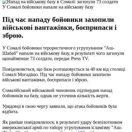
У Сомалі бойовики напали на військову базу
Під час нападу бойовики захопили
військові вантажівки, боєприпаси і
зброю.
У Сомалі бойовики терористичного угрупування "Аш-
Шабаб" напали на військову базу, в результаті чого загинули
щонайменше 73 солдати, передає Press TV.
Повідомляється, що база розташовується за 40 км від столиці
Сомалі Могадішо. Під час нападу бойовики захопили
військові вантажівки, боєприпаси і зброю.
Сомалійський військовий чиновник підтвердив напад
бойовиків на базу, однак не уточнив кількість жертв.
Урядовці в свою чергу заявили, що атака бойовиків була
відбита.
Як раніше повідомлялося, в результаті удару безпілотником
американської армії по табору угрупування ісламізму "Аш-