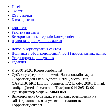
Facebook
Twitter
RSS-стрічки
E-mail розсилка
Контакти
Реклама на сайті
Використання матеріалів korrespondent.net
Правила користування сайтом
Договір користування сайтом
Політика у сфері конфіденційності і персональних даних
Угода щодо користування
Редакція
© 2000-2026, Korrespondent.net
Суб'єкт у сфері онлайн-медіа Назва онлайн-медіа –
«КореспонденТ.net» Адреса: 02091, місто Київ,
ХАРКІВСЬКЕ ШОСЕ, будинок 172-Б, офіс 208/1 E-mail:
sunlight@mediadim.com.ua
Телефон: 044-205-43-00
Ідентифікатор медіа – R40-06068
Використання будь-яких матеріалів, розміщених на
сайті, дозволяється за умови посилання на
Корреспондент.net.