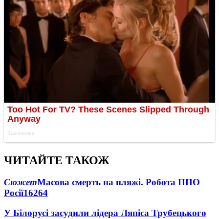
ЧИТАЙТЕ ТАКОЖ
Сюжет
Масова смерть на пляжі. Робота ППО
Росії
16264
У Білорусі засудили лідера Ляпіса Трубецького