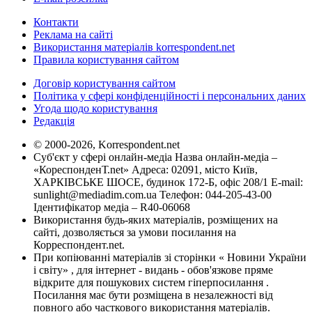
Контакти
Реклама на сайті
Використання матеріалів korrespondent.net
Правила користування сайтом
Договір користування сайтом
Політика у сфері конфіденційності і персональних даних
Угода щодо користування
Редакція
© 2000-2026, Korrespondent.net
Суб'єкт у сфері онлайн-медіа Назва онлайн-медіа –
«КореспонденТ.net» Адреса: 02091, місто Київ,
ХАРКІВСЬКЕ ШОСЕ, будинок 172-Б, офіс 208/1 E-mail:
sunlight@mediadim.com.ua
Телефон: 044-205-43-00
Ідентифікатор медіа – R40-06068
Використання будь-яких матеріалів, розміщених на
сайті, дозволяється за умови посилання на
Корреспондент.net.
При копіюванні матеріалів зі сторінки « Новини України
і світу» , для інтернет - видань - обов'язкове пряме
відкрите для пошукових систем гіперпосилання .
Посилання має бути розміщена в незалежності від
повного або часткового використання матеріалів.