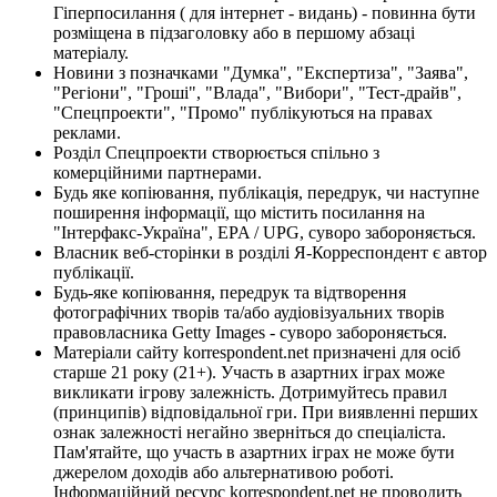
Гіперпосилання ( для інтернет - видань) - повинна бути
розміщена в підзаголовку або в першому абзаці
матеріалу.
Новини з позначками "Думка", "Експертиза", "Заява",
"Регіони", "Гроші", "Влада", "Вибори", "Тест-драйв",
"Спецпроекти", "Промо" публікуються на правах
реклами.
Розділ Спецпроекти створюється спільно з
комерційними партнерами.
Будь яке копіювання, публікація, передрук, чи наступне
поширення інформації, що містить посилання на
"Інтерфакс-Україна", EPA / UPG, суворо забороняється.
Власник веб-сторінки в розділі Я-Корреспондент є автор
публікації.
Будь-яке копіювання, передрук та відтворення
фотографічних творів та/або аудіовізуальних творів
правовласника Getty Images - суворо забороняється.
Матеріали сайту korrespondent.net призначені для осіб
старше 21 року (21+). Участь в азартних іграх може
викликати ігрову залежність. Дотримуйтесь правил
(принципів) відповідальної гри. При виявленні перших
ознак залежності негайно зверніться до спеціаліста.
Пам'ятайте, що участь в азартних іграх не може бути
джерелом доходів або альтернативою роботі.
Інформаційний ресурс korrespondent.net не проводить