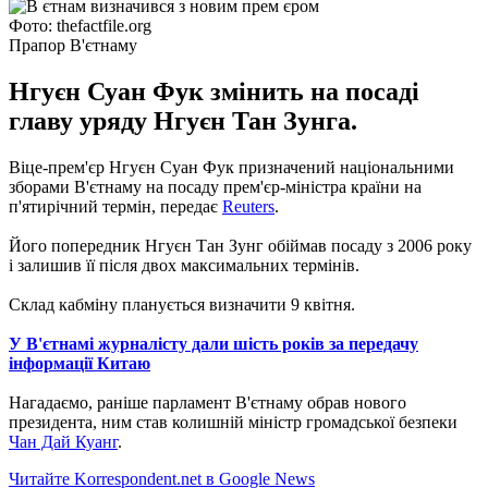
Фото: thefactfile.org
Прапор В'єтнаму
Нгуєн Суан Фук змінить на посаді
главу уряду Нгуєн Тан Зунга.
Віце-прем'єр Нгуєн Суан Фук призначений національними
зборами В'єтнаму на посаду прем'єр-міністра країни на
п'ятирічний термін, передає
Reuters
.
Його попередник Нгуєн Тан Зунг обіймав посаду з 2006 року
і залишив її після двох максимальних термінів.
Склад кабміну планується визначити 9 квітня.
У В'єтнамі журналісту дали шість років за передачу
інформації Китаю
Нагадаємо, раніше парламент В'єтнаму обрав нового
президента, ним став колишній міністр громадської безпеки
Чан Дай Куанг
.
Читайте Korrespondent.net в Google News