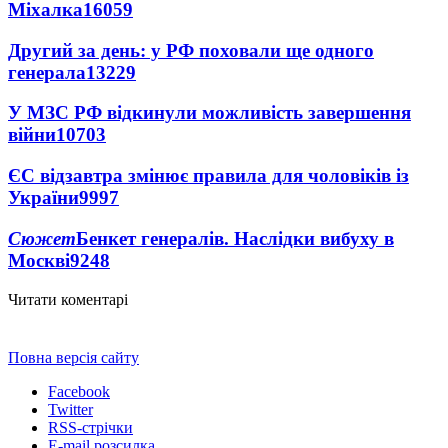
Міхалка
16059
Другий за день: у РФ поховали ще одного
генерала
13229
У МЗС РФ відкинули можливість завершення
війни
10703
ЄС відзавтра змінює правила для чоловіків із
України
9997
Сюжет
Бенкет генералів. Наслідки вибуху в
Москві
9248
Читати коментарі
Повна версія сайту
Facebook
Twitter
RSS-стрічки
E-mail розсилка