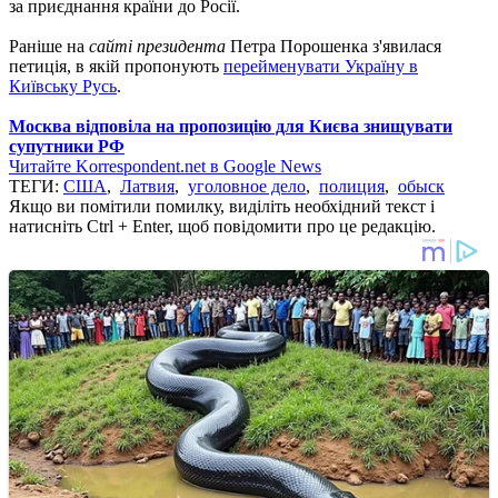
за приєднання країни до Росії.
Раніше на
сайті президента
Петра Порошенка з'явилася
петиція, в якій пропонують
перейменувати Україну в
Київську Русь
.
Москва відповіла на пропозицію для Києва знищувати
супутники РФ
Читайте Korrespondent.net в Google News
ТЕГИ:
США
,
Латвия
,
уголовное дело
,
полиция
,
обыск
Якщо ви помітили помилку, виділіть необхідний текст і
натисніть Ctrl + Enter, щоб повідомити про це редакцію.