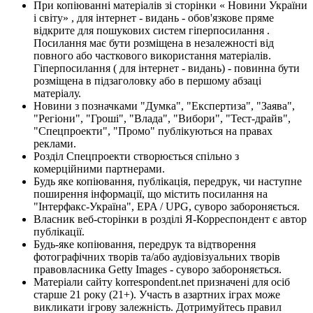
При копіюванні матеріалів зі сторінки « Новини України
і світу» , для інтернет - видань - обов'язкове пряме
відкрите для пошукових систем гіперпосилання .
Посилання має бути розміщена в незалежності від
повного або часткового використання матеріалів.
Гіперпосилання ( для інтернет - видань) - повинна бути
розміщена в підзаголовку або в першому абзаці
матеріалу.
Новини з позначками "Думка", "Експертиза", "Заява",
"Регіони", "Гроші", "Влада", "Вибори", "Тест-драйв",
"Спецпроекти", "Промо" публікуються на правах
реклами.
Розділ Спецпроекти створюється спільно з
комерційними партнерами.
Будь яке копіювання, публікація, передрук, чи наступне
поширення інформації, що містить посилання на
"Інтерфакс-Україна", EPA / UPG, суворо забороняється.
Власник веб-сторінки в розділі Я-Корреспондент є автор
публікації.
Будь-яке копіювання, передрук та відтворення
фотографічних творів та/або аудіовізуальних творів
правовласника Getty Images - суворо забороняється.
Матеріали сайту korrespondent.net призначені для осіб
старше 21 року (21+). Участь в азартних іграх може
викликати ігрову залежність. Дотримуйтесь правил