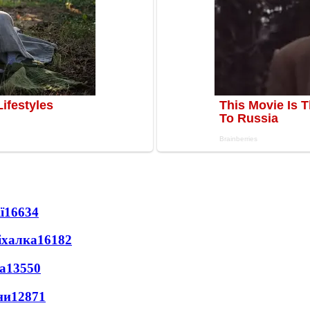
ї
16634
іхалка
16182
а
13550
ни
12871