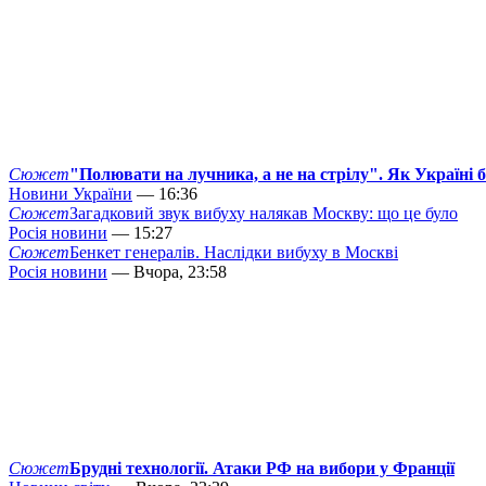
Сюжет
"Полювати на лучника, а не на стрілу". Як Україні 
Новини України
— 16:36
Сюжет
Загадковий звук вибуху налякав Москву: що це було
Росія новини
— 15:27
Сюжет
Бенкет генералів. Наслідки вибуху в Москві
Росія новини
— Вчора, 23:58
Сюжет
Брудні технології. Атаки РФ на вибори у Франції