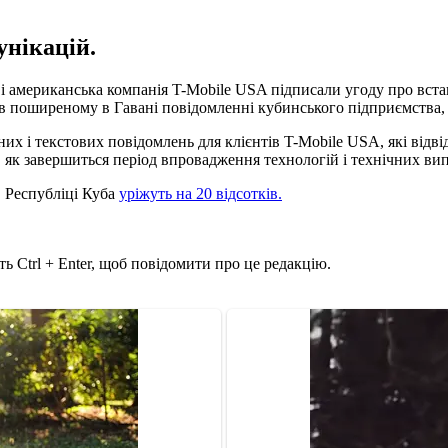
унікацій.
і американська компанія T-Mobile USA підписали угоду про встан
 в поширеному в Гавані повідомленні кубинського підприємства,
них і текстових повідомлень для клієнтів T-Mobile USA, які відв
, як завершиться період впровадження технологій і технічних ви
в Республіці Куба
уріжуть на 20 відсотків.
ь Ctrl + Enter, щоб повідомити про це редакцію.