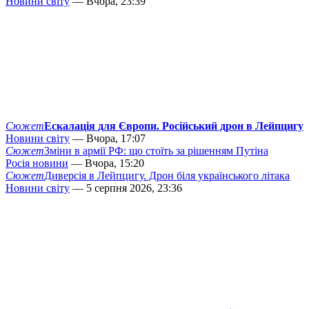
Новини світу
— Вчора, 23:39
Сюжет
Ескалація для Європи. Російський дрон в Лейпцигу
Новини світу
— Вчора, 17:07
Сюжет
Зміни в армії РФ: що стоїть за рішенням Путіна
Росія новини
— Вчора, 15:20
Сюжет
Диверсія в Лейпцигу. Дрон біля українського літака
Новини світу
— 5 серпня 2026, 23:36