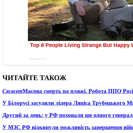
ЧИТАЙТЕ ТАКОЖ
Сюжет
Масова смерть на пляжі. Робота ППО Росі
У Білорусі засудили лідера Ляпіса Трубецького М
Другий за день: у РФ поховали ще одного генерал
У МЗС РФ відкинули можливість завершення вій