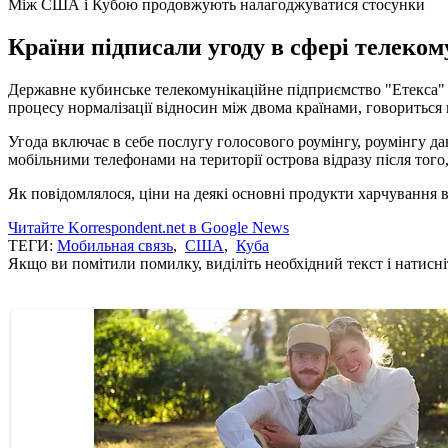
Між США і Кубою продовжують налагоджуватися стосунки
Країни підписали угоду в сфері телеком
Державне кубинське телекомунікаційне підприємство "Етекса" 
процесу нормалізації відносин між двома країнами, говориться
Угода включає в себе послугу голосового роумінгу, роумінгу да
мобільними телефонами на території острова відразу після того
Як повідомлялося, ціни на деякі основні продукти харчування 
Читайте Korrespondent.net в Google News
ТЕГИ:
Мобильная связь
,
США
,
Куба
Якщо ви помітили помилку, виділіть необхідний текст і натисніт