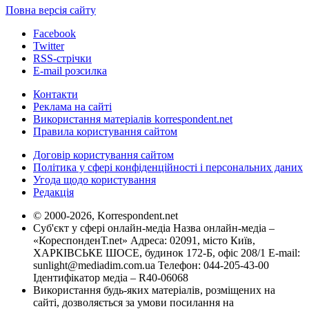
Повна версія сайту
Facebook
Twitter
RSS-стрічки
E-mail розсилка
Контакти
Реклама на сайті
Використання матеріалів korrespondent.net
Правила користування сайтом
Договір користування сайтом
Політика у сфері конфіденційності і персональних даних
Угода щодо користування
Редакція
© 2000-2026, Korrespondent.net
Суб'єкт у сфері онлайн-медіа Назва онлайн-медіа –
«КореспонденТ.net» Адреса: 02091, місто Київ,
ХАРКІВСЬКЕ ШОСЕ, будинок 172-Б, офіс 208/1 E-mail:
sunlight@mediadim.com.ua
Телефон: 044-205-43-00
Ідентифікатор медіа – R40-06068
Використання будь-яких матеріалів, розміщених на
сайті, дозволяється за умови посилання на