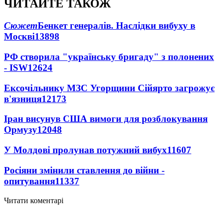
ЧИТАЙТЕ ТАКОЖ
Сюжет
Бенкет генералів. Наслідки вибуху в
Москві
13898
РФ створила "українську бригаду" з полонених
- ISW
12624
Ексочільнику МЗС Угорщини Сійярто загрожує
в'язниця
12173
Іран висунув США вимоги для розблокування
Ормузу
12048
У Молдові пролунав потужний вибух
11607
Росіяни змінили ставлення до війни -
опитування
11337
Читати коментарі