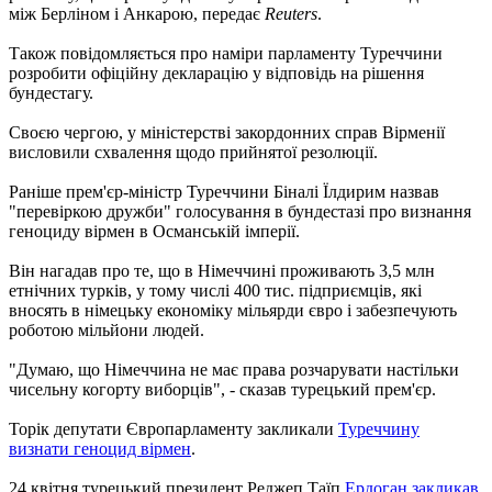
між Берліном і Анкарою, передає
Reuters
.
Також повідомляється про наміри парламенту Туреччини
розробити офіційну декларацію у відповідь на рішення
бундестагу.
Своєю чергою, у міністерстві закордонних справ Вірменії
висловили схвалення щодо прийнятої резолюції.
Раніше прем'єр-міністр Туреччини Біналі Їлдирим назвав
"перевіркою дружби" голосування в бундестазі про визнання
геноциду вірмен в Османській імперії.
Він нагадав про те, що в Німеччині проживають 3,5 млн
етнічних турків, у тому числі 400 тис. підприємців, які
вносять в німецьку економіку мільярди євро і забезпечують
роботою мільйони людей.
"Думаю, що Німеччина не має права розчарувати настільки
чисельну когорту виборців", - сказав турецький прем'єр.
Торік депутати Європарламенту закликали
Туреччину
визнати геноцид вірмен
.
24 квітня турецький президент Реджеп Таїп
Ердоган закликав