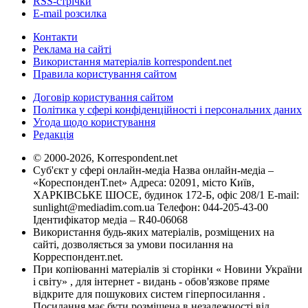
RSS-стрічки
E-mail розсилка
Контакти
Реклама на сайті
Використання матеріалів korrespondent.net
Правила користування сайтом
Договір користування сайтом
Політика у сфері конфіденційності і персональних даних
Угода щодо користування
Редакція
© 2000-2026, Korrespondent.net
Суб'єкт у сфері онлайн-медіа Назва онлайн-медіа –
«КореспонденТ.net» Адреса: 02091, місто Київ,
ХАРКІВСЬКЕ ШОСЕ, будинок 172-Б, офіс 208/1 E-mail:
sunlight@mediadim.com.ua
Телефон: 044-205-43-00
Ідентифікатор медіа – R40-06068
Використання будь-яких матеріалів, розміщених на
сайті, дозволяється за умови посилання на
Корреспондент.net.
При копіюванні матеріалів зі сторінки « Новини України
і світу» , для інтернет - видань - обов'язкове пряме
відкрите для пошукових систем гіперпосилання .
Посилання має бути розміщена в незалежності від