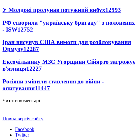
У Молдові пролунав потужний вибух
12993
РФ створила "українську бригаду" з полонених
- ISW
12752
Іран висунув США вимоги для розблокування
Ормузу
12287
Ексочільнику МЗС Угорщини Сійярто загрожує
в'язниця
12227
Росіяни змінили ставлення до війни -
опитування
11447
Читати коментарі
Повна версія сайту
Facebook
Twitter