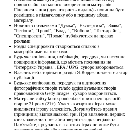
повного або часткового використання матеріалів.
Гіперпосилання ( для інтернет - видань) - повинна бути
розміщена в підзаголовку або в першому абзаці
матеріалу.
Новини з позначками "Думка", "Експертиза", "Заява",
"Регіони", "Гроші", "Влада", "Вибори", "Тест-драйв",
"Спецпроекти", "Промо" публікуються на правах
реклами.
Розділ Спецпроекти створюється спільно з
комерційними партнерами.
Будь яке копіювання, публікація, передрук, чи наступне
поширення інформації, що містить посилання на
"Інтерфакс-Україна", EPA / UPG, суворо забороняється.
Власник веб-сторінки в розділі Я-Корреспондент є автор
публікації.
Будь-яке копіювання, передрук та відтворення
фотографічних творів та/або аудіовізуальних творів
правовласника Getty Images - суворо забороняється.
Матеріали сайту korrespondent.net призначені для осіб
старше 21 року (21+). Участь в азартних іграх може
викликати ігрову залежність. Дотримуйтесь правил
(принципів) відповідальної гри. При виявленні перших
ознак залежності негайно зверніться до спеціаліста.
Пам'ятайте, що участь в азартних іграх не може бути
джерелом доходів або альтернативою роботі.