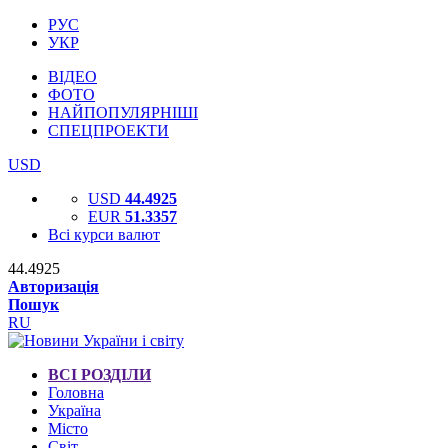
РУС
УКР
ВІДЕО
ФОТО
НАЙПОПУЛЯРНІШІ
СПЕЦПРОЕКТИ
USD
USD
44.4925
EUR
51.3357
Всі курси валют
44.4925
Авторизація
Пошук
RU
ВСІ РОЗДІЛИ
Головна
Україна
Місто
Світ