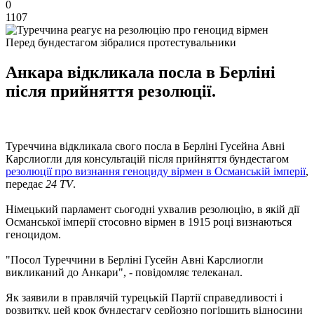
0
1107
Перед бундестагом зібралися протестувальники
Анкара відкликала посла в Берліні
після прийняття резолюції.
Туреччина відкликала свого посла в Берліні Гусейна Авні
Карслиогли для консультацій після прийняття бундестагом
резолюції про визнання геноциду вірмен в Османській імперії
,
передає
24 TV
.
Німецький парламент сьогодні ухвалив резолюцію, в якій дії
Османської імперії стосовно вірмен в 1915 році визнаються
геноцидом.
"Посол Туреччини в Берліні Гусейн Авні Карслиогли
викликаний до Анкари", - повідомляє телеканал.
Як заявили в правлячій турецькій Партії справедливості і
розвитку, цей крок бундестагу серйозно погіршить відносини