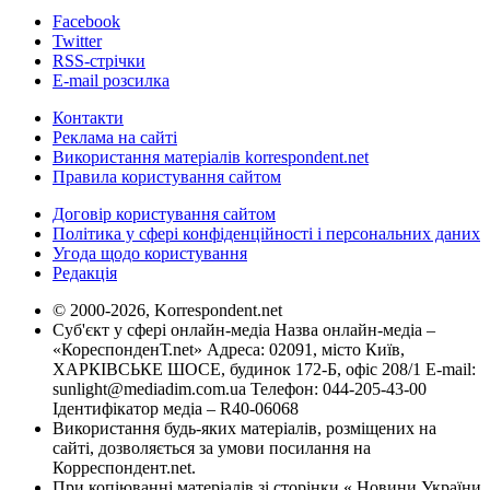
Facebook
Twitter
RSS-стрічки
E-mail розсилка
Контакти
Реклама на сайті
Використання матеріалів korrespondent.net
Правила користування сайтом
Договір користування сайтом
Політика у сфері конфіденційності і персональних даних
Угода щодо користування
Редакція
© 2000-2026, Korrespondent.net
Суб'єкт у сфері онлайн-медіа Назва онлайн-медіа –
«КореспонденТ.net» Адреса: 02091, місто Київ,
ХАРКІВСЬКЕ ШОСЕ, будинок 172-Б, офіс 208/1 E-mail:
sunlight@mediadim.com.ua
Телефон: 044-205-43-00
Ідентифікатор медіа – R40-06068
Використання будь-яких матеріалів, розміщених на
сайті, дозволяється за умови посилання на
Корреспондент.net.
При копіюванні матеріалів зі сторінки « Новини України