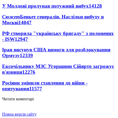
У Молдові пролунав потужний вибух
14128
Сюжет
Бенкет генералів. Наслідки вибуху в
Москві
14047
РФ створила "українську бригаду" з полонених
- ISW
12947
Іран висунув США вимоги для розблокування
Ормузу
12339
Ексочільнику МЗС Угорщини Сійярто загрожує
в'язниця
12276
Росіяни змінили ставлення до війни -
опитування
11577
Читати коментарі
Повна версія сайту