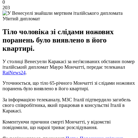
0
203
Убитий дипломат
Тіло чоловіка зі слідами ножових
поранень було виявлено в його
квартирі.
У столиці Венесуели Каракасі за нез'ясованих обставин помер
італійський дипломат Мауро Мончатті, передає телеканал
RaiNews24
.
Уточнюється, що тіло 65-річного Мончатті зі слідами ножових
поранень було виявлено в його квартирі.
За інформацією телеканалу, МЗС Італії підтвердило загибель
свого співробітника, який працював в консульстві Італії в
Каракасі.
Коментуючи причини смерті Мончатті, у відомстві
повідомили, що наразі триває розслідування.