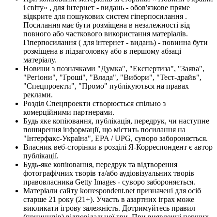
і світу» , для інтернет - видань - обов'язкове пряме
відкрите для пошукових систем гіперпосилання .
Посилання має бути розміщена в незалежності від
повного або часткового використання матеріалів.
Гіперпосилання ( для інтернет - видань) - повинна бути
розміщена в підзаголовку або в першому абзаці
матеріалу.
Новини з позначками "Думка", "Експертиза", "Заява",
"Регіони", "Гроші", "Влада", "Вибори", "Тест-драйв",
"Спецпроекти", "Промо" публікуються на правах
реклами.
Розділ Спецпроекти створюється спільно з
комерційними партнерами.
Будь яке копіювання, публікація, передрук, чи наступне
поширення інформації, що містить посилання на
"Інтерфакс-Україна", EPA / UPG, суворо забороняється.
Власник веб-сторінки в розділі Я-Корреспондент є автор
публікації.
Будь-яке копіювання, передрук та відтворення
фотографічних творів та/або аудіовізуальних творів
правовласника Getty Images - суворо забороняється.
Матеріали сайту korrespondent.net призначені для осіб
старше 21 року (21+). Участь в азартних іграх може
викликати ігрову залежність. Дотримуйтесь правил
(принципів) відповідальної гри. При виявленні перших