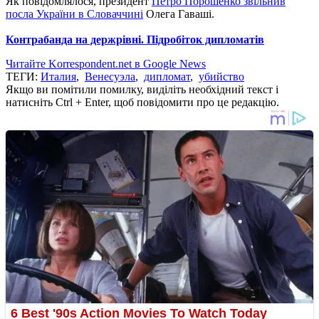
Як повідомлялося, президент
Петро Порошенко звільнив
посла України в Словаччині
Олега Гаваші.
Контрабанда на держрівні.
Підробіток дипломатів
Читайте Korrespondent.net в Google News
ТЕГИ:
Италия
,
Венесуэла
,
дипломат
,
убийство
Якщо ви помітили помилку, виділіть необхідний текст і
натисніть Ctrl + Enter, щоб повідомити про це редакцію.