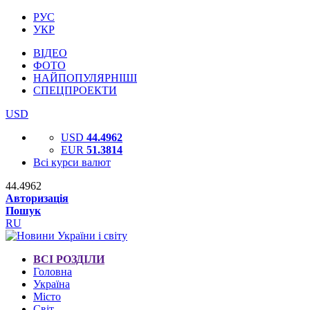
РУС
УКР
ВІДЕО
ФОТО
НАЙПОПУЛЯРНІШІ
СПЕЦПРОЕКТИ
USD
USD
44.4962
EUR
51.3814
Всі курси валют
44.4962
Авторизація
Пошук
RU
ВСІ РОЗДІЛИ
Головна
Україна
Місто
Світ