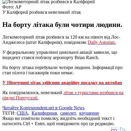
Фото: АР
У Каліфорнії розбився невеликий літак
На борту літака були чотири людини.
Легкомоторний літак розбився за 120 км на північ від Лос-
Анджелеса (штат Каліфорнія), повідомляє
Daily Astorian.
У федеральному управлінні цивільної авіації заявили, що
інцидент стався поблизу аеропорту Brian Ranch.
На борту літака перебували чотири людини. Інформації про
стан пілота і пасажирів поки немає.
У Німеччині літак здійснив аварійну посадку на автобан
Як повідомлялося, невеликий
літак з туристами розбився на
півдні Португалії.
Читайте Korrespondent.net в Google News
ТЕГИ:
США
,
Калифорния
,
самолет
,
крушение
Якщо ви помітили помилку, виділіть необхідний текст і
натисніть Ctrl + Enter, щоб повідомити про це редакцію.