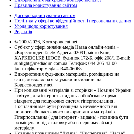
Правила користування сайтом
Договір користування сайтом
Політика у сфері конфіденційності і персональних даних
Угода щодо користування
Редакція
© 2000-2026, Korrespondent.net
Суб'єкт у сфері онлайн-медіа Назва онлайн-медіа –
«КореспонденТ.net» Адреса: 02091, місто Київ,
ХАРКІВСЬКЕ ШОСЕ, будинок 172-Б, офіс 208/1 E-mail:
sunlight@mediadim.com.ua
Телефон: 044-205-43-00
Ідентифікатор медіа – R40-06068
Використання будь-яких матеріалів, розміщених на
сайті, дозволяється за умови посилання на
Корреспондент.net.
При копіюванні матеріалів зі сторінки « Новини України
і світу» , для інтернет - видань - обов'язкове пряме
відкрите для пошукових систем гіперпосилання .
Посилання має бути розміщена в незалежності від
повного або часткового використання матеріалів.
Гіперпосилання ( для інтернет - видань) - повинна бути
розміщена в підзаголовку або в першому абзаці
матеріалу.
Новини з позначками "Думка", "Експертиза", "Заява",