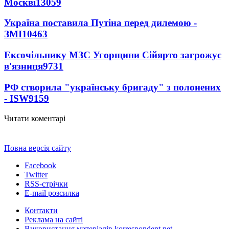
Москві
13059
Україна поставила Путіна перед дилемою -
ЗМІ
10463
Ексочільнику МЗС Угорщини Сійярто загрожує
в'язниця
9731
РФ створила "українську бригаду" з полонених
- ISW
9159
Читати коментарі
Повна версія сайту
Facebook
Twitter
RSS-стрічки
E-mail розсилка
Контакти
Реклама на сайті
Використання матеріалів korrespondent.net