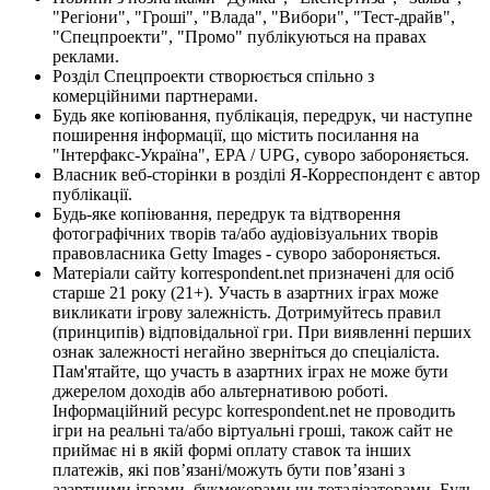
"Регіони", "Гроші", "Влада", "Вибори", "Тест-драйв",
"Спецпроекти", "Промо" публікуються на правах
реклами.
Розділ Спецпроекти створюється спільно з
комерційними партнерами.
Будь яке копіювання, публікація, передрук, чи наступне
поширення інформації, що містить посилання на
"Інтерфакс-Україна", EPA / UPG, суворо забороняється.
Власник веб-сторінки в розділі Я-Корреспондент є автор
публікації.
Будь-яке копіювання, передрук та відтворення
фотографічних творів та/або аудіовізуальних творів
правовласника Getty Images - суворо забороняється.
Матеріали сайту korrespondent.net призначені для осіб
старше 21 року (21+). Участь в азартних іграх може
викликати ігрову залежність. Дотримуйтесь правил
(принципів) відповідальної гри. При виявленні перших
ознак залежності негайно зверніться до спеціаліста.
Пам'ятайте, що участь в азартних іграх не може бути
джерелом доходів або альтернативою роботі.
Інформаційний ресурс korrespondent.net не проводить
ігри на реальні та/або віртуальні гроші, також сайт не
приймає ні в якій формі оплату ставок та інших
платежів, які пов’язані/можуть бути пов’язані з
азартними іграми, букмекерами чи тоталізаторами. Будь-