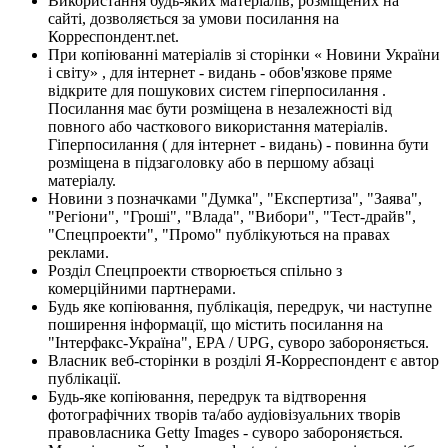
Використання будь-яких матеріалів, розміщених на
сайті, дозволяється за умови посилання на
Корреспондент.net.
При копіюванні матеріалів зі сторінки « Новини України
і світу» , для інтернет - видань - обов'язкове пряме
відкрите для пошукових систем гіперпосилання .
Посилання має бути розміщена в незалежності від
повного або часткового використання матеріалів.
Гіперпосилання ( для інтернет - видань) - повинна бути
розміщена в підзаголовку або в першому абзаці
матеріалу.
Новини з позначками "Думка", "Експертиза", "Заява",
"Регіони", "Гроші", "Влада", "Вибори", "Тест-драйв",
"Спецпроекти", "Промо" публікуються на правах
реклами.
Розділ Спецпроекти створюється спільно з
комерційними партнерами.
Будь яке копіювання, публікація, передрук, чи наступне
поширення інформації, що містить посилання на
"Інтерфакс-Україна", EPA / UPG, суворо забороняється.
Власник веб-сторінки в розділі Я-Корреспондент є автор
публікації.
Будь-яке копіювання, передрук та відтворення
фотографічних творів та/або аудіовізуальних творів
правовласника Getty Images - суворо забороняється.