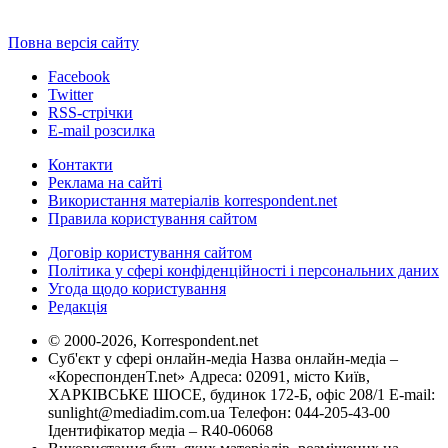
Повна версія сайту
Facebook
Twitter
RSS-стрічки
E-mail розсилка
Контакти
Реклама на сайті
Використання матеріалів korrespondent.net
Правила користування сайтом
Договір користування сайтом
Політика у сфері конфіденційності і персональних даних
Угода щодо користування
Редакція
© 2000-2026, Korrespondent.net
Суб'єкт у сфері онлайн-медіа Назва онлайн-медіа –
«КореспонденТ.net» Адреса: 02091, місто Київ,
ХАРКІВСЬКЕ ШОСЕ, будинок 172-Б, офіс 208/1 E-mail:
sunlight@mediadim.com.ua
Телефон: 044-205-43-00
Ідентифікатор медіа – R40-06068