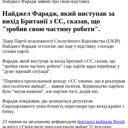
Найджел Фарадж заявив про свою відставку
Найджел Фарадж, який виступав за
вихід Британії з ЄС, сказав, що
"зробив свою частину роботи".
Лідер Партії незалежності Сполученого Королівства (UKIP)
Найджел Фарадж оголосив, що піде у відставку з посади
голови партії.
Фарадж, який виступав за вихід Британії з ЄС, сказав, що
"зробив свою частину роботи" і що партія зараз перебуває у
"дуже хорошій ситуації".
"Перемога прихильників виходу з ЄС означає, що я реалізував
свої політичні амбіції", - заявив політик. Керівництво партією
було "часом важким", але вартим того, додав він.
Фарадж повідомив, що залишиться депутатом
Європарламенту поки йтимуть переговори про вихід країни з
блоку.
23 червня на загальному референдумі
британці вибрали Brexit
:
за вихід з Євросоюзу проголосували майже 52 відсотки