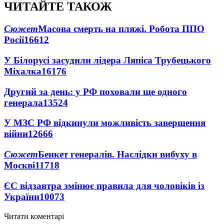
ЧИТАЙТЕ ТАКОЖ
Сюжет
Масова смерть на пляжі. Робота ППО
Росії
16612
У Білорусі засудили лідера Ляпіса Трубецького
Міхалка
16176
Другий за день: у РФ поховали ще одного
генерала
13524
У МЗС РФ відкинули можливість завершення
війни
12666
Сюжет
Бенкет генералів. Наслідки вибуху в
Москві
11718
ЄС відзавтра змінює правила для чоловіків із
України
10073
Читати коментарі