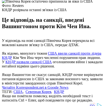
Фото: Reuters
КНДР розірвала останні зв'язки із США
Це відповідь на санкції, введені
Вашингтоном проти Кім Чен Ина.
У відповідь на нові санкції Північна Корея перекрила всі
можливі канали зв'язку із США, передає
ЦТАК
.
Як відомо, минулого тижня
США ввели санкції проти лідера
КНДР
Кім Чен Ина через численні порушення прав людини.
У
КНДР назвали санкції США
оголошенням війни і зажадали
негайної відміни цього рішення.
Якщо Вашингтон не скасує санкцій, КНДР почне вирішувати
питання відносин із США за законами воєнного часу, заявили
в міністерстві закордонних справ Північної Кореї.
Читайте Korrespondent.net в Google News
ТЕГИ:
США
,
Северная Корея
,
КНДР
Якщо ви помітили помилку, виділіть необхідний текст і
натисніть Ctrl + Enter, щоб повідомити про це редакцію.