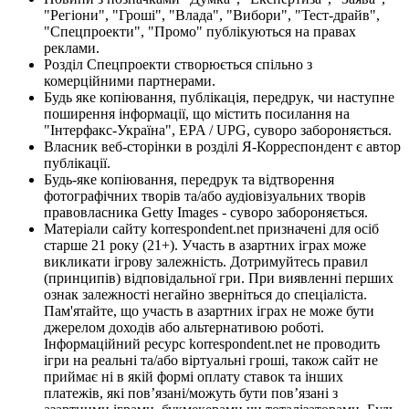
"Регіони", "Гроші", "Влада", "Вибори", "Тест-драйв",
"Спецпроекти", "Промо" публікуються на правах
реклами.
Розділ Спецпроекти створюється спільно з
комерційними партнерами.
Будь яке копіювання, публікація, передрук, чи наступне
поширення інформації, що містить посилання на
"Інтерфакс-Україна", EPA / UPG, суворо забороняється.
Власник веб-сторінки в розділі Я-Корреспондент є автор
публікації.
Будь-яке копіювання, передрук та відтворення
фотографічних творів та/або аудіовізуальних творів
правовласника Getty Images - суворо забороняється.
Матеріали сайту korrespondent.net призначені для осіб
старше 21 року (21+). Участь в азартних іграх може
викликати ігрову залежність. Дотримуйтесь правил
(принципів) відповідальної гри. При виявленні перших
ознак залежності негайно зверніться до спеціаліста.
Пам'ятайте, що участь в азартних іграх не може бути
джерелом доходів або альтернативою роботі.
Інформаційний ресурс korrespondent.net не проводить
ігри на реальні та/або віртуальні гроші, також сайт не
приймає ні в якій формі оплату ставок та інших
платежів, які пов’язані/можуть бути пов’язані з