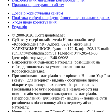
Використання матеріалів korrespondent.net
Правила користування сайтом
Договір користування сайтом
Політика у сфері конфіденційності і персональних даних
Угода щодо користування
Редакція
© 2000-2026, Korrespondent.net
Суб'єкт у сфері онлайн-медіа Назва онлайн-медіа –
«КореспонденТ.net» Адреса: 02091, місто Київ,
ХАРКІВСЬКЕ ШОСЕ, будинок 172-Б, офіс 208/1 E-mail:
sunlight@mediadim.com.ua
Телефон: 044-205-43-00
Ідентифікатор медіа – R40-06068
Використання будь-яких матеріалів, розміщених на
сайті, дозволяється за умови посилання на
Корреспондент.net.
При копіюванні матеріалів зі сторінки « Новини України
і світу» , для інтернет - видань - обов'язкове пряме
відкрите для пошукових систем гіперпосилання .
Посилання має бути розміщена в незалежності від
повного або часткового використання матеріалів.
Гіперпосилання ( для інтернет - видань) - повинна бути
розміщена в підзаголовку або в першому абзаці
матеріалу.
Новини з позначками "Думка", "Експертиза", "Заява",