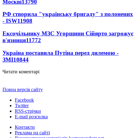
Москві
13790
РФ створила "українську бригаду" з полонених
- ISW
11908
Ексочільнику МЗС Угорщини Сійярто загрожує
в'язниця
11772
Україна поставила Путіна перед дилемою -
ЗМІ
10844
Читати коментарі
Повна версія сайту
Facebook
Twitter
RSS-стрічки
E-mail розсилка
Контакти
Реклама на сайті