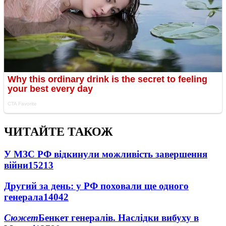
ЧИТАЙТЕ ТАКОЖ
У МЗС РФ відкинули можливість завершення
війни
15213
Другий за день: у РФ поховали ще одного
генерала
14042
Сюжет
Бенкет генералів. Наслідки вибуху в