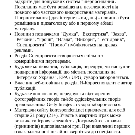
відкрите для пошукових систем гіперпосилання .
Посилання має бути розміщена в незалежності від
повного або часткового використання матеріалів.
Гіперпосилання ( для інтернет - видань) - повинна бути
розміщена в підзаголовку або в першому абзаці
матеріалу.
Новини з позначками "Думка", "Експертиза", "Заява",
"Регіони", "Гроші", "Влада", "Вибори", "Тест-драйв",
"Спецпроекти", "Промо" публікуються на правах
реклами.
Розділ Спецпроекти створюється спільно з
комерційними партнерами.
Будь яке копіювання, публікація, передрук, чи наступне
поширення інформації, що містить посилання на
"Інтерфакс-Україна", EPA / UPG, суворо забороняється.
Власник веб-сторінки в розділі Я-Корреспондент є автор
публікації.
Будь-яке копіювання, передрук та відтворення
фотографічних творів та/або аудіовізуальних творів
правовласника Getty Images - суворо забороняється.
Матеріали сайту korrespondent.net призначені для осіб
старше 21 року (21+). Участь в азартних іграх може
викликати ігрову залежність. Дотримуйтесь правил
(принципів) відповідальної гри. При виявленні перших
ознак залежності негайно зверніться до спеціаліста.