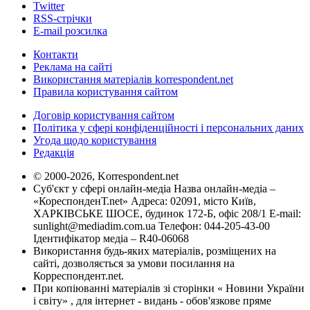
Twitter
RSS-стрічки
E-mail розсилка
Контакти
Реклама на сайті
Використання матеріалів korrespondent.net
Правила користування сайтом
Договір користування сайтом
Політика у сфері конфіденційності і персональних даних
Угода щодо користування
Редакція
© 2000-2026, Korrespondent.net
Суб'єкт у сфері онлайн-медіа Назва онлайн-медіа –
«КореспонденТ.net» Адреса: 02091, місто Київ,
ХАРКІВСЬКЕ ШОСЕ, будинок 172-Б, офіс 208/1 E-mail:
sunlight@mediadim.com.ua
Телефон: 044-205-43-00
Ідентифікатор медіа – R40-06068
Використання будь-яких матеріалів, розміщених на
сайті, дозволяється за умови посилання на
Корреспондент.net.
При копіюванні матеріалів зі сторінки « Новини України
і світу» , для інтернет - видань - обов'язкове пряме