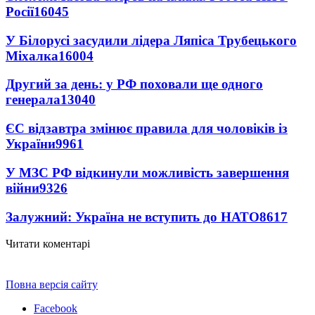
Росії
16045
У Білорусі засудили лідера Ляпіса Трубецького
Міхалка
16004
Другий за день: у РФ поховали ще одного
генерала
13040
ЄС відзавтра змінює правила для чоловіків із
України
9961
У МЗС РФ відкинули можливість завершення
війни
9326
Залужний: Україна не вступить до НАТО
8617
Читати коментарі
Повна версія сайту
Facebook