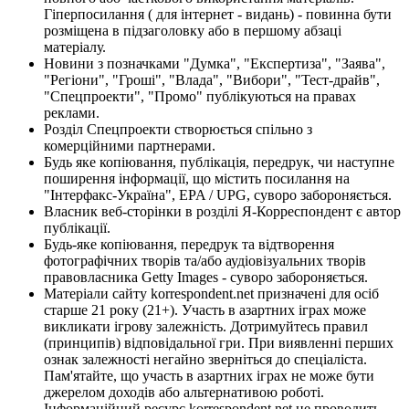
Гіперпосилання ( для інтернет - видань) - повинна бути
розміщена в підзаголовку або в першому абзаці
матеріалу.
Новини з позначками "Думка", "Експертиза", "Заява",
"Регіони", "Гроші", "Влада", "Вибори", "Тест-драйв",
"Спецпроекти", "Промо" публікуються на правах
реклами.
Розділ Спецпроекти створюється спільно з
комерційними партнерами.
Будь яке копіювання, публікація, передрук, чи наступне
поширення інформації, що містить посилання на
"Інтерфакс-Україна", EPA / UPG, суворо забороняється.
Власник веб-сторінки в розділі Я-Корреспондент є автор
публікації.
Будь-яке копіювання, передрук та відтворення
фотографічних творів та/або аудіовізуальних творів
правовласника Getty Images - суворо забороняється.
Матеріали сайту korrespondent.net призначені для осіб
старше 21 року (21+). Участь в азартних іграх може
викликати ігрову залежність. Дотримуйтесь правил
(принципів) відповідальної гри. При виявленні перших
ознак залежності негайно зверніться до спеціаліста.
Пам'ятайте, що участь в азартних іграх не може бути
джерелом доходів або альтернативою роботі.
Інформаційний ресурс korrespondent.net не проводить