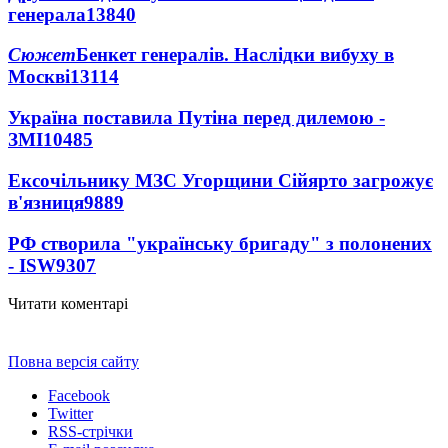
генерала
13840
Сюжет
Бенкет генералів. Наслідки вибуху в
Москві
13114
Україна поставила Путіна перед дилемою -
ЗМІ
10485
Ексочільнику МЗС Угорщини Сійярто загрожує
в'язниця
9889
РФ створила "українську бригаду" з полонених
- ISW
9307
Читати коментарі
Повна версія сайту
Facebook
Twitter
RSS-стрічки