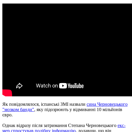
Як повідомлялося, іспанські ЗМІ назвали
сина Черновецького
"мозком банди"
, яку підозрюють у відмиванні 10 мільйонів
євро.
Однак відразу після затримання Степана Черновецького
екс-
мер спростував подібну інформацію
, додавши, що він