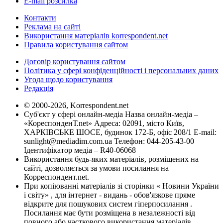
E-mail розсилка
Контакти
Реклама на сайті
Використання матеріалів korrespondent.net
Правила користування сайтом
Договір користування сайтом
Політика у сфері конфіденційності і персональних даних
Угода щодо користування
Редакція
© 2000-2026, Korrespondent.net
Суб'єкт у сфері онлайн-медіа Назва онлайн-медіа –
«КореспонденТ.net» Адреса: 02091, місто Київ,
ХАРКІВСЬКЕ ШОСЕ, будинок 172-Б, офіс 208/1 E-mail:
sunlight@mediadim.com.ua
Телефон: 044-205-43-00
Ідентифікатор медіа – R40-06068
Використання будь-яких матеріалів, розміщених на
сайті, дозволяється за умови посилання на
Корреспондент.net.
При копіюванні матеріалів зі сторінки « Новини України
і світу» , для інтернет - видань - обов'язкове пряме
відкрите для пошукових систем гіперпосилання .
Посилання має бути розміщена в незалежності від
повного або часткового використання матеріалів.